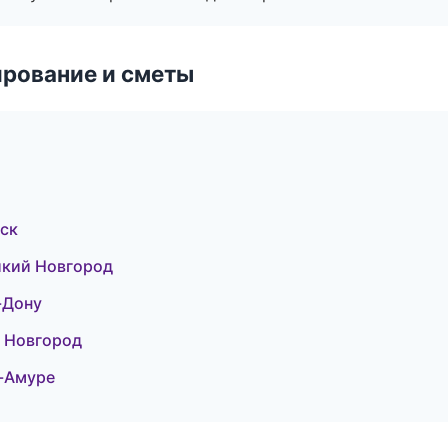
рование и сметы
вск
икий Новгород
-Дону
 Новгород
-Амуре