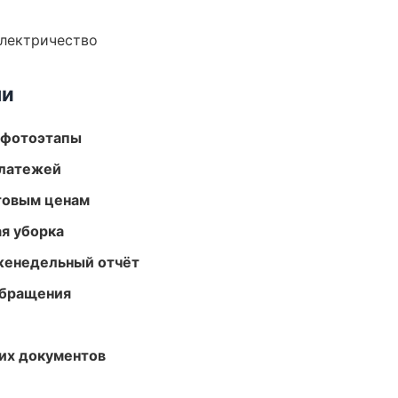
электричество
ми
 фотоэтапы
платежей
птовым ценам
ая уборка
женедельный отчёт
обращения
их документов