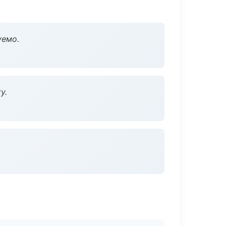
уемо.
у.