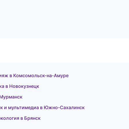
кияж в Комсомольск-на-Амуре
ка в Новокузнецк
в Мурманск
ук и мультимедиа в Южно-Сахалинск
екология в Брянск