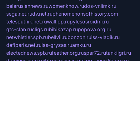
belarusiannews.ru
womenknow.ru
dos-vniimk.ru
sega.net.ru
dv.net.ru
phenomenonsofhistory.com
telesputnik.net.ru
wall.pp.ru
pylesosroidmi.ru
gtc-clan.ru
cligs.ru
bibikazap.ru
popova.org.ru
netwhistler.spb.ru
bellvil.ru
bonzon.ru
iss-vladik.ru
defiparis.net.ru
las-gryzas.ru
amku.ru
electednews.spb.ru
feather.org.ru
spar72.ru
tankiigri.ru
dominus.com.ru
ibtree.ru
sanykool.pp.ru
unixlib.org.ru
menatep.spb.ru
gartenterrassen.ru
printeka.ru
skvozilka.com.ru
parkovka-pub.ru
lovemobi.ru
art-ru.ru
emulatorz.com.ru
alucomp.com.ru
tatforum.com.ru
alternativa-profi.ru
dermakler.ru
artsurvey.ru
aredir.ru
khimspas.ru
centr-maxi.ru
2018r.ru
bort-stomer-defort.ru
professional2.ru
gibsons.ru
artselena.ru
art-pilot.ru
ingredient.spb.ru
npfpolimer.spb.ru
argentum.spb.ru
hom-edu.ru
af-num.ru
cashadvanceamericasev.org
trexp.spb.ru
apteka-gerzena.ru
vasilyevka.msk.ru