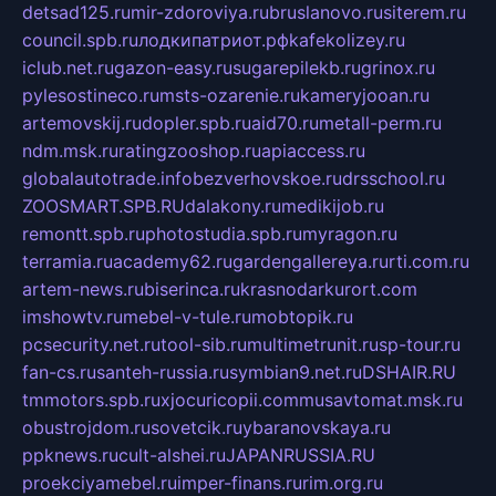
detsad125.ru
mir-zdoroviya.ru
bruslanovo.ru
siterem.ru
council.spb.ru
лодкипатриот.рф
kafekolizey.ru
iclub.net.ru
gazon-easy.ru
sugarepilekb.ru
grinox.ru
pylesostineco.ru
msts-ozarenie.ru
kameryjooan.ru
artemovskij.ru
dopler.spb.ru
aid70.ru
metall-perm.ru
ndm.msk.ru
ratingzooshop.ru
apiaccess.ru
globalautotrade.info
bezverhovskoe.ru
drsschool.ru
ZOOSMART.SPB.RU
dalakony.ru
medikijob.ru
remontt.spb.ru
photostudia.spb.ru
myragon.ru
terramia.ru
academy62.ru
gardengallereya.ru
rti.com.ru
artem-news.ru
biserinca.ru
krasnodarkurort.com
imshowtv.ru
mebel-v-tule.ru
mobtopik.ru
pcsecurity.net.ru
tool-sib.ru
multimetrunit.ru
sp-tour.ru
fan-cs.ru
santeh-russia.ru
symbian9.net.ru
DSHAIR.RU
tmmotors.spb.ru
xjocuricopii.com
musavtomat.msk.ru
obustrojdom.ru
sovetcik.ru
ybaranovskaya.ru
ppknews.ru
cult-alshei.ru
JAPANRUSSIA.RU
proekciyamebel.ru
imper-finans.ru
rim.org.ru