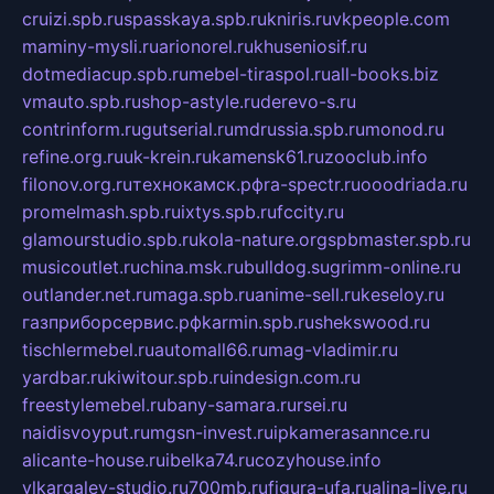
cruizi.spb.ru
spasskaya.spb.ru
kniris.ru
vkpeople.com
maminy-mysli.ru
arionorel.ru
khuseniosif.ru
dotmediacup.spb.ru
mebel-tiraspol.ru
all-books.biz
vmauto.spb.ru
shop-astyle.ru
derevo-s.ru
contrinform.ru
gutserial.ru
mdrussia.spb.ru
monod.ru
refine.org.ru
uk-krein.ru
kamensk61.ru
zooclub.info
filonov.org.ru
технокамск.рф
ra-spectr.ru
ooodriada.ru
promelmash.spb.ru
ixtys.spb.ru
fccity.ru
glamourstudio.spb.ru
kola-nature.org
spbmaster.spb.ru
musicoutlet.ru
china.msk.ru
bulldog.su
grimm-online.ru
outlander.net.ru
maga.spb.ru
anime-sell.ru
keseloy.ru
газприборсервис.рф
karmin.spb.ru
shekswood.ru
tischlermebel.ru
automall66.ru
mag-vladimir.ru
yardbar.ru
kiwitour.spb.ru
indesign.com.ru
freestylemebel.ru
bany-samara.ru
rsei.ru
naidisvoyput.ru
mgsn-invest.ru
ipkamerasannce.ru
alicante-house.ru
ibelka74.ru
cozyhouse.info
vlkargalev-studio.ru
700mb.ru
figura-ufa.ru
alina-live.ru