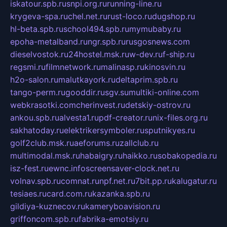
iskatour.spb.ru
snpi.org.ru
running-line.ru
krygeva-spa.ru
chel.net.ru
rust-loco.ru
dugshop.ru
hl-beta.spb.ru
school494.spb.ru
mymubaby.ru
epoha-metalband.ru
ngr.spb.ru
rusgosnews.com
dieselvostok.ru
24hostel.msk.ru
w-dev.ru
f-ship.ru
regsmi.ru
filmnetwork.ru
malinasp.ru
kinosvin.ru
h2o-salon.ru
malutkayork.ru
deltaprim.spb.ru
tango-perm.ru
gooddir.ru
sgv.su
multiki-online.com
webkrasotki.com
cherinvest.ru
detskiy-ostrov.ru
ankou.spb.ru
alvesta1.ru
pdf-creator.ru
nix-files.org.ru
sakhatoday.ru
elektrikersymboler.ru
sputnikyes.ru
golf2club.msk.ru
aeforums.ru
zallclub.ru
multimodal.msk.ru
habaigry.ru
haikko.ru
sobakopedia.ru
isz-fest.ru
ewnc.info
screensaver-clock.net.ru
volnav.spb.ru
comnat.ru
npf.net.ru
7bit.pp.ru
kalugatur.ru
tesiaes.ru
card.com.ru
kazanka.spb.ru
gildiya-kuznecov.ru
kameryboavision.ru
griffoncom.spb.ru
fabrika-emotsiy.ru