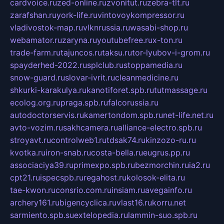
cardvoice.ru
zed-online.ru
zvonitut.ru
zebra-tlt.ru
zarafshan.ru
york-life.ru
vintovoykompressor.ru
vladivostok-map.ru
vlknrussia.ru
wasabi-shop.ru
webamator.ru
zaryna.ru
youtubefree.ru
x-ton.ru
trade-farm.ru
tajuncos.ru
taksu.ru
tor-lyubov-i-grom.ru
spayderhed-2022.ru
splclub.ru
stoppamedia.ru
snow-guard.ru
slovar-ivrit.ru
cleanmedicine.ru
shkurki-karakulya.ru
kanotiforet.spb.ru
tutmassage.ru
ecolog.org.ru
praga.spb.ru
falcorussia.ru
autodoctorservis.ru
kamertondom.spb.ru
net-life.net.ru
avto-vozim.ru
sakhcamera.ru
alliance-electro.spb.ru
stroyavt.ru
controlweb1.ru
tdsak74.ru
kinzozo-ru.ru
kvotka.ru
iron-snab.ru
costa-bella.ru
eugrus.pp.ru
associaciya39.ru
primexpo.spb.ru
bezmorchin.ru
ia2.ru
cpt21.ru
ispecspb.ru
regahost.ru
kolosok-elita.ru
tae-kwon.ru
consrio.com.ru
insiam.ru
avegainfo.ru
archery161.ru
bigencyclica.ru
vlast16.ru
korru.net
sarmiento.spb.su
extelopedia.ru
lammin-suo.spb.ru