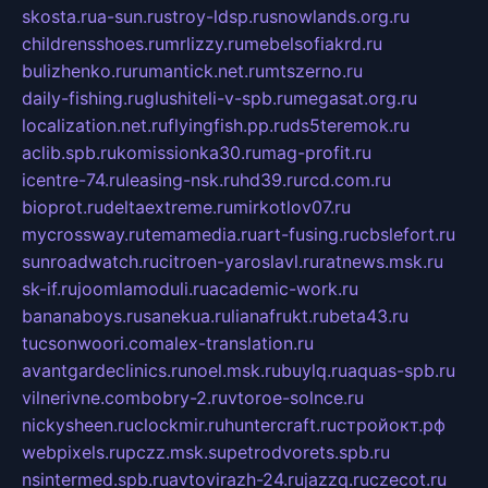
skosta.ru
a-sun.ru
stroy-ldsp.ru
snowlands.org.ru
childrensshoes.ru
mrlizzy.ru
mebelsofiakrd.ru
bulizhenko.ru
rumantick.net.ru
mtszerno.ru
daily-fishing.ru
glushiteli-v-spb.ru
megasat.org.ru
localization.net.ru
flyingfish.pp.ru
ds5teremok.ru
aclib.spb.ru
komissionka30.ru
mag-profit.ru
icentre-74.ru
leasing-nsk.ru
hd39.ru
rcd.com.ru
bioprot.ru
deltaextreme.ru
mirkotlov07.ru
mycrossway.ru
temamedia.ru
art-fusing.ru
cbslefort.ru
sunroadwatch.ru
citroen-yaroslavl.ru
ratnews.msk.ru
sk-if.ru
joomlamoduli.ru
academic-work.ru
bananaboys.ru
sanekua.ru
lianafrukt.ru
beta43.ru
tucsonwoori.com
alex-translation.ru
avantgardeclinics.ru
noel.msk.ru
buylq.ru
aquas-spb.ru
vilnerivne.com
bobry-2.ru
vtoroe-solnce.ru
nickysheen.ru
clockmir.ru
huntercraft.ru
стройокт.рф
webpixels.ru
pczz.msk.su
petrodvorets.spb.ru
nsintermed.spb.ru
avtovirazh-24.ru
jazzq.ru
czecot.ru