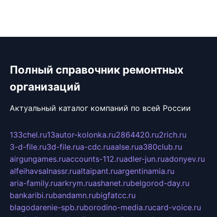
Полный справочник ремонтных
организаций
Актуальный каталог компаний по всей России
133chel.ru
13autor-kolonka.ru
2864420.ru
2rich.ru
3-d-file.ru
3d-file.ru
a-cdc.ru
aalse.ru
a380club.ru
airgungames.ru
accounts-112.ru
adler-jun.ru
adonyev.ru
alfeihavsalnassr.ru
altaipant.ru
argentinamia.ru
aria-family.ru
arkrym.ru
ashanet.ru
belgorod-day.ru
bankaribi.ru
bandamn.ru
bigfatcc.ru
blagodarenie-spb.ru
borodino-media.ru
card-voice.ru