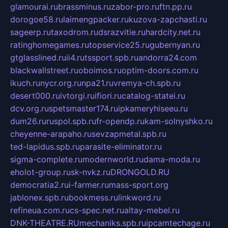
glamourai.ru
brassminus.ru
zabor-pro.ru
ftn.pp.ru
dorogoe58.ru
laimengpacker.ru
kuzova-zapchasti.ru
sageerp.ru
taxodrom.ru
dsrazvitie.ru
hardcity.net.ru
ratinghomegames.ru
topservice25.ru
gubernyan.ru
gtglasslined.ru
ii4.ru
tssport.spb.ru
andorra24.com
blackwallstreet.ru
oboimos.ru
optim-doors.com.ru
ikuch.ru
nycr.org.ru
npa21.ru
vremya-ch.spb.ru
desert000.ru
ivtorgi.ru
ifiori.ru
catalog-statei.ru
dcv.org.ru
spetsmaster174.ru
ipkameryhiseeu.ru
dum26.ru
ruspol.spb.ru
fr-opendp.ru
kam-solnyshko.ru
cheyenne-arapaho.ru
sevzapmetal.spb.ru
ted-lapidus.spb.ru
parasite-eliminator.ru
sigma-complete.ru
modernworld.ru
dama-moda.ru
eholot-group.ru
sk-nvkz.ru
DRONGOLD.RU
democratia2.ru
i-farmer.ru
mass-sport.org
jablonex.spb.ru
bookmess.ru
linkword.ru
refineua.com.ru
cs-spec.net.ru
altay-mebel.ru
DNK-THEATRE.RU
mechaniks.spb.ru
ipcamtechage.ru