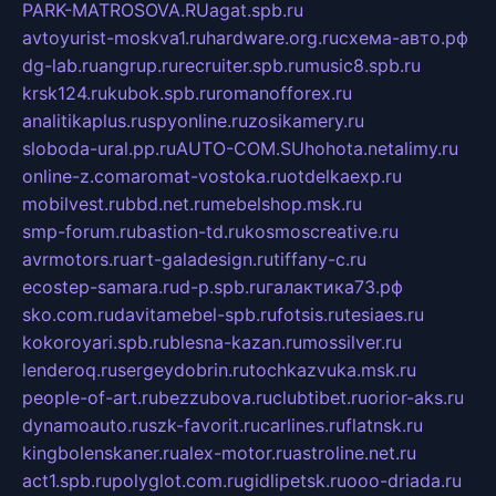
PARK-MATROSOVA.RU
agat.spb.ru
avtoyurist-moskva1.ru
hardware.org.ru
схема-авто.рф
dg-lab.ru
angrup.ru
recruiter.spb.ru
music8.spb.ru
krsk124.ru
kubok.spb.ru
romanofforex.ru
analitikaplus.ru
spyonline.ru
zosikamery.ru
sloboda-ural.pp.ru
AUTO-COM.SU
hohota.net
alimy.ru
online-z.com
aromat-vostoka.ru
otdelkaexp.ru
mobilvest.ru
bbd.net.ru
mebelshop.msk.ru
smp-forum.ru
bastion-td.ru
kosmoscreative.ru
avrmotors.ru
art-galadesign.ru
tiffany-c.ru
ecostep-samara.ru
d-p.spb.ru
галактика73.рф
sko.com.ru
davitamebel-spb.ru
fotsis.ru
tesiaes.ru
kokoroyari.spb.ru
blesna-kazan.ru
mossilver.ru
lenderoq.ru
sergeydobrin.ru
tochkazvuka.msk.ru
people-of-art.ru
bezzubova.ru
clubtibet.ru
orior-aks.ru
dynamoauto.ru
szk-favorit.ru
carlines.ru
flatnsk.ru
kingbolenskaner.ru
alex-motor.ru
astroline.net.ru
act1.spb.ru
polyglot.com.ru
gidlipetsk.ru
ooo-driada.ru