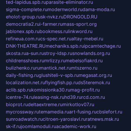
ted-lapidus.spb.ru
parasite-eliminator.ru
sigma-complete.ru
modernworld.ru
dama-moda.ru
eholot-group.ru
sk-nvkz.ru
DRONGOLD.RU
democratia2.ru
i-farmer.ru
mass-sport.org
jablonex.spb.ru
bookmess.ru
linkword.ru
refineua.com.ru
cs-spec.net.ru
altay-mebel.ru
DNK-THEATRE.RU
mechaniks.spb.ru
ipcamtechage.ru
skosta.ru
a-sun.ru
stroy-ldsp.ru
snowlands.org.ru
childrensshoes.ru
mrlizzy.ru
mebelsofiakrd.ru
bulizhenko.ru
rumantick.net.ru
mtszerno.ru
daily-fishing.ru
glushiteli-v-spb.ru
megasat.org.ru
localization.net.ru
flyingfish.pp.ru
ds5teremok.ru
aclib.spb.ru
komissionka30.ru
mag-profit.ru
icentre-74.ru
leasing-nsk.ru
hd39.ru
rcd.com.ru
bioprot.ru
deltaextreme.ru
mirkotlov07.ru
mycrossway.ru
temamedia.ru
art-fusing.ru
cbslefort.ru
sunroadwatch.ru
citroen-yaroslavl.ru
ratnews.msk.ru
sk-if.ru
joomlamoduli.ru
academic-work.ru