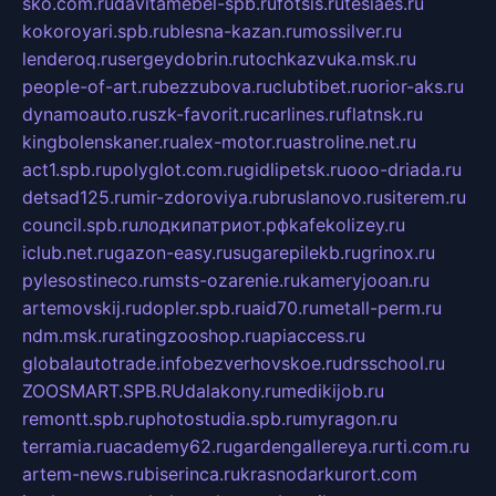
sko.com.ru
davitamebel-spb.ru
fotsis.ru
tesiaes.ru
kokoroyari.spb.ru
blesna-kazan.ru
mossilver.ru
lenderoq.ru
sergeydobrin.ru
tochkazvuka.msk.ru
people-of-art.ru
bezzubova.ru
clubtibet.ru
orior-aks.ru
dynamoauto.ru
szk-favorit.ru
carlines.ru
flatnsk.ru
kingbolenskaner.ru
alex-motor.ru
astroline.net.ru
act1.spb.ru
polyglot.com.ru
gidlipetsk.ru
ooo-driada.ru
detsad125.ru
mir-zdoroviya.ru
bruslanovo.ru
siterem.ru
council.spb.ru
лодкипатриот.рф
kafekolizey.ru
iclub.net.ru
gazon-easy.ru
sugarepilekb.ru
grinox.ru
pylesostineco.ru
msts-ozarenie.ru
kameryjooan.ru
artemovskij.ru
dopler.spb.ru
aid70.ru
metall-perm.ru
ndm.msk.ru
ratingzooshop.ru
apiaccess.ru
globalautotrade.info
bezverhovskoe.ru
drsschool.ru
ZOOSMART.SPB.RU
dalakony.ru
medikijob.ru
remontt.spb.ru
photostudia.spb.ru
myragon.ru
terramia.ru
academy62.ru
gardengallereya.ru
rti.com.ru
artem-news.ru
biserinca.ru
krasnodarkurort.com