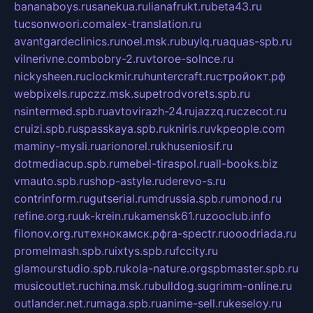
bananaboys.ru
sanekua.ru
lianafrukt.ru
beta43.ru
tucsonwoori.com
alex-translation.ru
avantgardeclinics.ru
noel.msk.ru
buylq.ru
aquas-spb.ru
vilnerivne.com
bobry-2.ru
vtoroe-solnce.ru
nickysheen.ru
clockmir.ru
huntercraft.ru
стройокт.рф
webpixels.ru
pczz.msk.su
petrodvorets.spb.ru
nsintermed.spb.ru
avtovirazh-24.ru
jazzq.ru
czecot.ru
cruizi.spb.ru
spasskaya.spb.ru
kniris.ru
vkpeople.com
maminy-mysli.ru
arionorel.ru
khuseniosif.ru
dotmediacup.spb.ru
mebel-tiraspol.ru
all-books.biz
vmauto.spb.ru
shop-astyle.ru
derevo-s.ru
contrinform.ru
gutserial.ru
mdrussia.spb.ru
monod.ru
refine.org.ru
uk-krein.ru
kamensk61.ru
zooclub.info
filonov.org.ru
технокамск.рф
ra-spectr.ru
ooodriada.ru
promelmash.spb.ru
ixtys.spb.ru
fccity.ru
glamourstudio.spb.ru
kola-nature.org
spbmaster.spb.ru
musicoutlet.ru
china.msk.ru
bulldog.su
grimm-online.ru
outlander.net.ru
maga.spb.ru
anime-sell.ru
keseloy.ru