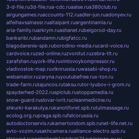
3-d-file.ru
3d-file.ru
a-cdc.ru
aalse.ru
a380club.ru
airgungames.ru
accounts-112.ru
adler-jun.ru
adonyev.ru
alfeihavsalnassr.ru
altaipant.ru
argentinamia.ru
aria-family.ru
arkrym.ru
ashanet.ru
belgorod-day.ru
bankaribi.ru
bandamn.ru
bigfatcc.ru
blagodarenie-spb.ru
borodino-media.ru
card-voice.ru
cardvoice.ru
zed-online.ru
zvonitut.ru
zebra-tlt.ru
zarafshan.ru
york-life.ru
vintovoykompressor.ru
vladivostok-map.ru
vlknrussia.ru
wasabi-shop.ru
webamator.ru
zaryna.ru
youtubefree.ru
x-ton.ru
trade-farm.ru
tajuncos.ru
taksu.ru
tor-lyubov-i-grom.ru
spayderhed-2022.ru
splclub.ru
stoppamedia.ru
snow-guard.ru
slovar-ivrit.ru
cleanmedicine.ru
shkurki-karakulya.ru
kanotiforet.spb.ru
tutmassage.ru
ecolog.org.ru
praga.spb.ru
falcorussia.ru
autodoctorservis.ru
kamertondom.spb.ru
net-life.net.ru
avto-vozim.ru
sakhcamera.ru
alliance-electro.spb.ru
stroyavt.ru
controlweb1.ru
tdsak74.ru
kinzozo-ru.ru