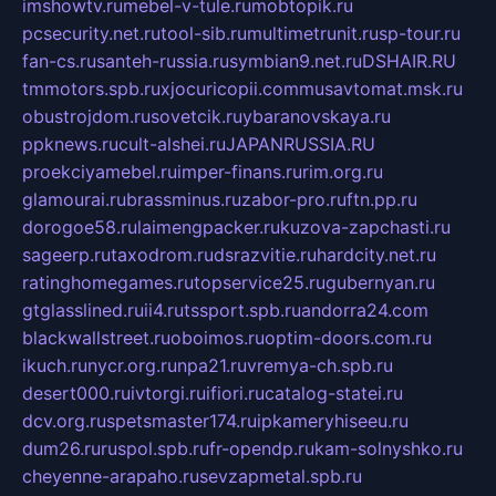
imshowtv.ru
mebel-v-tule.ru
mobtopik.ru
pcsecurity.net.ru
tool-sib.ru
multimetrunit.ru
sp-tour.ru
fan-cs.ru
santeh-russia.ru
symbian9.net.ru
DSHAIR.RU
tmmotors.spb.ru
xjocuricopii.com
musavtomat.msk.ru
obustrojdom.ru
sovetcik.ru
ybaranovskaya.ru
ppknews.ru
cult-alshei.ru
JAPANRUSSIA.RU
proekciyamebel.ru
imper-finans.ru
rim.org.ru
glamourai.ru
brassminus.ru
zabor-pro.ru
ftn.pp.ru
dorogoe58.ru
laimengpacker.ru
kuzova-zapchasti.ru
sageerp.ru
taxodrom.ru
dsrazvitie.ru
hardcity.net.ru
ratinghomegames.ru
topservice25.ru
gubernyan.ru
gtglasslined.ru
ii4.ru
tssport.spb.ru
andorra24.com
blackwallstreet.ru
oboimos.ru
optim-doors.com.ru
ikuch.ru
nycr.org.ru
npa21.ru
vremya-ch.spb.ru
desert000.ru
ivtorgi.ru
ifiori.ru
catalog-statei.ru
dcv.org.ru
spetsmaster174.ru
ipkameryhiseeu.ru
dum26.ru
ruspol.spb.ru
fr-opendp.ru
kam-solnyshko.ru
cheyenne-arapaho.ru
sevzapmetal.spb.ru