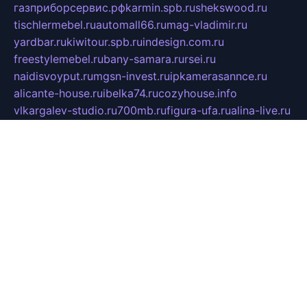
газприборсервис.рф
karmin.spb.ru
shekswood.ru
tischlermebel.ru
automall66.ru
mag-vladimir.ru
yardbar.ru
kiwitour.spb.ru
indesign.com.ru
freestylemebel.ru
bany-samara.ru
rsei.ru
naidisvoyput.ru
mgsn-invest.ru
ipkamerasannce.ru
alicante-house.ru
ibelka74.ru
cozyhouse.info
vlkargalev-studio.ru
700mb.ru
figura-ufa.ru
alina-live.ru
belarusiannews.ru
womenknow.ru
dos-vniimk.ru
sega.net.ru
dv.net.ru
phenomenonsofhistory.com
telesputnik.net.ru
wall.pp.ru
pylesosroidmi.ru
gtc-clan.ru
cligs.ru
bibikazap.ru
popova.org.ru
netwhistler.spb.ru
bellvil.ru
bonzon.ru
iss-vladik.ru
defiparis.net.ru
las-gryzas.ru
amku.ru
electednews.spb.ru
feather.org.ru
spar72.ru
tankiigri.ru
dominus.com.ru
ibtree.ru
sanykool.pp.ru
unixlib.org.ru
menatep.spb.ru
gartenterrassen.ru
printeka.ru
skvozilka.com.ru
parkovka-pub.ru
lovemobi.ru
art-ru.ru
emulatorz.com.ru
alucomp.com.ru
tatforum.com.ru