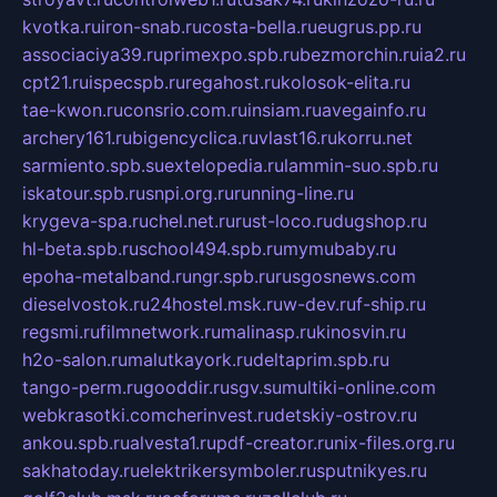
kvotka.ru
iron-snab.ru
costa-bella.ru
eugrus.pp.ru
associaciya39.ru
primexpo.spb.ru
bezmorchin.ru
ia2.ru
cpt21.ru
ispecspb.ru
regahost.ru
kolosok-elita.ru
tae-kwon.ru
consrio.com.ru
insiam.ru
avegainfo.ru
archery161.ru
bigencyclica.ru
vlast16.ru
korru.net
sarmiento.spb.su
extelopedia.ru
lammin-suo.spb.ru
iskatour.spb.ru
snpi.org.ru
running-line.ru
krygeva-spa.ru
chel.net.ru
rust-loco.ru
dugshop.ru
hl-beta.spb.ru
school494.spb.ru
mymubaby.ru
epoha-metalband.ru
ngr.spb.ru
rusgosnews.com
dieselvostok.ru
24hostel.msk.ru
w-dev.ru
f-ship.ru
regsmi.ru
filmnetwork.ru
malinasp.ru
kinosvin.ru
h2o-salon.ru
malutkayork.ru
deltaprim.spb.ru
tango-perm.ru
gooddir.ru
sgv.su
multiki-online.com
webkrasotki.com
cherinvest.ru
detskiy-ostrov.ru
ankou.spb.ru
alvesta1.ru
pdf-creator.ru
nix-files.org.ru
sakhatoday.ru
elektrikersymboler.ru
sputnikyes.ru