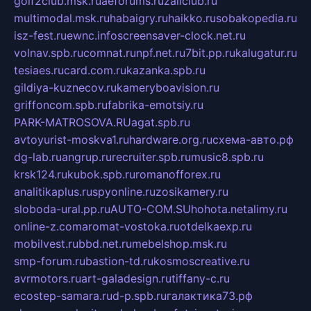
golf2club.msk.ru
aeforums.ru
zallclub.ru
multimodal.msk.ru
habaigry.ru
haikko.ru
sobakopedia.ru
isz-fest.ru
ewnc.info
screensaver-clock.net.ru
volnav.spb.ru
comnat.ru
npf.net.ru
7bit.pp.ru
kalugatur.ru
tesiaes.ru
card.com.ru
kazanka.spb.ru
gildiya-kuznecov.ru
kameryboavision.ru
griffoncom.spb.ru
fabrika-emotsiy.ru
PARK-MATROSOVA.RU
agat.spb.ru
avtoyurist-moskva1.ru
hardware.org.ru
схема-авто.рф
dg-lab.ru
angrup.ru
recruiter.spb.ru
music8.spb.ru
krsk124.ru
kubok.spb.ru
romanofforex.ru
analitikaplus.ru
spyonline.ru
zosikamery.ru
sloboda-ural.pp.ru
AUTO-COM.SU
hohota.net
alimy.ru
online-z.com
aromat-vostoka.ru
otdelkaexp.ru
mobilvest.ru
bbd.net.ru
mebelshop.msk.ru
smp-forum.ru
bastion-td.ru
kosmoscreative.ru
avrmotors.ru
art-galadesign.ru
tiffany-c.ru
ecostep-samara.ru
d-p.spb.ru
галактика73.рф