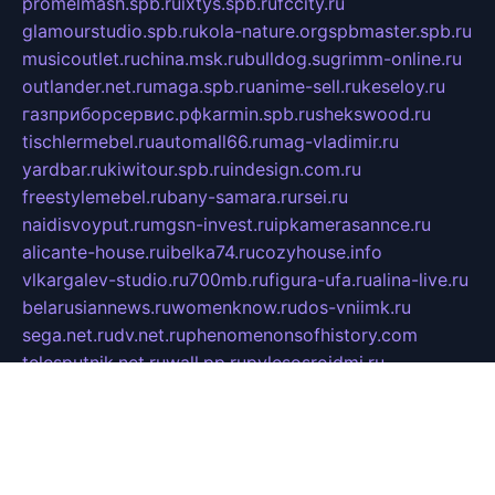
promelmash.spb.ru
ixtys.spb.ru
fccity.ru
glamourstudio.spb.ru
kola-nature.org
spbmaster.spb.ru
musicoutlet.ru
china.msk.ru
bulldog.su
grimm-online.ru
outlander.net.ru
maga.spb.ru
anime-sell.ru
keseloy.ru
газприборсервис.рф
karmin.spb.ru
shekswood.ru
tischlermebel.ru
automall66.ru
mag-vladimir.ru
yardbar.ru
kiwitour.spb.ru
indesign.com.ru
freestylemebel.ru
bany-samara.ru
rsei.ru
naidisvoyput.ru
mgsn-invest.ru
ipkamerasannce.ru
alicante-house.ru
ibelka74.ru
cozyhouse.info
vlkargalev-studio.ru
700mb.ru
figura-ufa.ru
alina-live.ru
belarusiannews.ru
womenknow.ru
dos-vniimk.ru
sega.net.ru
dv.net.ru
phenomenonsofhistory.com
telesputnik.net.ru
wall.pp.ru
pylesosroidmi.ru
gtc-clan.ru
cligs.ru
bibikazap.ru
popova.org.ru
netwhistler.spb.ru
bellvil.ru
bonzon.ru
iss-vladik.ru
defiparis.net.ru
las-gryzas.ru
amku.ru
electednews.spb.ru
feather.org.ru
spar72.ru
tankiigri.ru