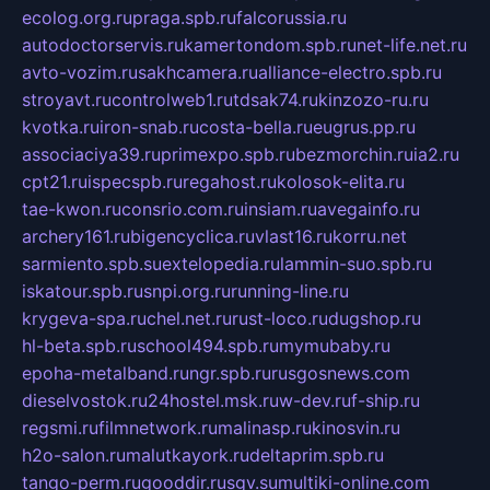
ecolog.org.ru
praga.spb.ru
falcorussia.ru
autodoctorservis.ru
kamertondom.spb.ru
net-life.net.ru
avto-vozim.ru
sakhcamera.ru
alliance-electro.spb.ru
stroyavt.ru
controlweb1.ru
tdsak74.ru
kinzozo-ru.ru
kvotka.ru
iron-snab.ru
costa-bella.ru
eugrus.pp.ru
associaciya39.ru
primexpo.spb.ru
bezmorchin.ru
ia2.ru
cpt21.ru
ispecspb.ru
regahost.ru
kolosok-elita.ru
tae-kwon.ru
consrio.com.ru
insiam.ru
avegainfo.ru
archery161.ru
bigencyclica.ru
vlast16.ru
korru.net
sarmiento.spb.su
extelopedia.ru
lammin-suo.spb.ru
iskatour.spb.ru
snpi.org.ru
running-line.ru
krygeva-spa.ru
chel.net.ru
rust-loco.ru
dugshop.ru
hl-beta.spb.ru
school494.spb.ru
mymubaby.ru
epoha-metalband.ru
ngr.spb.ru
rusgosnews.com
dieselvostok.ru
24hostel.msk.ru
w-dev.ru
f-ship.ru
regsmi.ru
filmnetwork.ru
malinasp.ru
kinosvin.ru
h2o-salon.ru
malutkayork.ru
deltaprim.spb.ru
tango-perm.ru
gooddir.ru
sgv.su
multiki-online.com