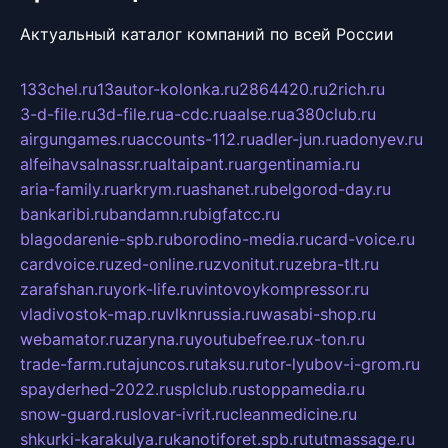
Актуальный каталог компаний по всей России
133chel.ru
13autor-kolonka.ru
2864420.ru
2rich.ru
3-d-file.ru
3d-file.ru
a-cdc.ru
aalse.ru
a380club.ru
airgungames.ru
accounts-112.ru
adler-jun.ru
adonyev.ru
alfeihavsalnassr.ru
altaipant.ru
argentinamia.ru
aria-family.ru
arkrym.ru
ashanet.ru
belgorod-day.ru
bankaribi.ru
bandamn.ru
bigfatcc.ru
blagodarenie-spb.ru
borodino-media.ru
card-voice.ru
cardvoice.ru
zed-online.ru
zvonitut.ru
zebra-tlt.ru
zarafshan.ru
york-life.ru
vintovoykompressor.ru
vladivostok-map.ru
vlknrussia.ru
wasabi-shop.ru
webamator.ru
zaryna.ru
youtubefree.ru
x-ton.ru
trade-farm.ru
tajuncos.ru
taksu.ru
tor-lyubov-i-grom.ru
spayderhed-2022.ru
splclub.ru
stoppamedia.ru
snow-guard.ru
slovar-ivrit.ru
cleanmedicine.ru
shkurki-karakulya.ru
kanotiforet.spb.ru
tutmassage.ru