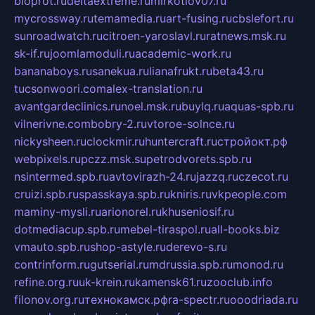
bioprot.ru
deltaextreme.ru
mirkotlov07.ru
mycrossway.ru
temamedia.ru
art-fusing.ru
cbslefort.ru
sunroadwatch.ru
citroen-yaroslavl.ru
ratnews.msk.ru
sk-if.ru
joomlamoduli.ru
academic-work.ru
bananaboys.ru
sanekua.ru
lianafrukt.ru
beta43.ru
tucsonwoori.com
alex-translation.ru
avantgardeclinics.ru
noel.msk.ru
buylq.ru
aquas-spb.ru
vilnerivne.com
bobry-2.ru
vtoroe-solnce.ru
nickysheen.ru
clockmir.ru
huntercraft.ru
стройокт.рф
webpixels.ru
pczz.msk.su
petrodvorets.spb.ru
nsintermed.spb.ru
avtovirazh-24.ru
jazzq.ru
czecot.ru
cruizi.spb.ru
spasskaya.spb.ru
kniris.ru
vkpeople.com
maminy-mysli.ru
arionorel.ru
khuseniosif.ru
dotmediacup.spb.ru
mebel-tiraspol.ru
all-books.biz
vmauto.spb.ru
shop-astyle.ru
derevo-s.ru
contrinform.ru
gutserial.ru
mdrussia.spb.ru
monod.ru
refine.org.ru
uk-krein.ru
kamensk61.ru
zooclub.info
filonov.org.ru
технокамск.рф
ra-spectr.ru
ooodriada.ru