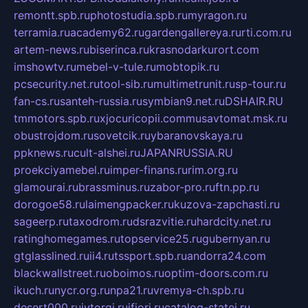
remontt.spb.ru
photostudia.spb.ru
myragon.ru
terramia.ru
academy62.ru
gardengallereya.ru
rti.com.ru
artem-news.ru
biserinca.ru
krasnodarkurort.com
imshowtv.ru
mebel-v-tule.ru
mobtopik.ru
pcsecurity.net.ru
tool-sib.ru
multimetrunit.ru
sp-tour.ru
fan-cs.ru
santeh-russia.ru
symbian9.net.ru
DSHAIR.RU
tmmotors.spb.ru
xjocuricopii.com
musavtomat.msk.ru
obustrojdom.ru
sovetcik.ru
ybaranovskaya.ru
ppknews.ru
cult-alshei.ru
JAPANRUSSIA.RU
proekciyamebel.ru
imper-finans.ru
rim.org.ru
glamourai.ru
brassminus.ru
zabor-pro.ru
ftn.pp.ru
dorogoe58.ru
laimengpacker.ru
kuzova-zapchasti.ru
sageerp.ru
taxodrom.ru
dsrazvitie.ru
hardcity.net.ru
ratinghomegames.ru
topservice25.ru
gubernyan.ru
gtglasslined.ru
ii4.ru
tssport.spb.ru
andorra24.com
blackwallstreet.ru
oboimos.ru
optim-doors.com.ru
ikuch.ru
nycr.org.ru
npa21.ru
vremya-ch.spb.ru
desert000.ru
ivtorgi.ru
ifiori.ru
catalog-statei.ru