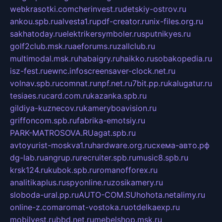
webkrasotki.com
cherinvest.ru
detskiy-ostrov.ru
ankou.spb.ru
alvesta1.ru
pdf-creator.ru
nix-files.org.ru
sakhatoday.ru
elektrikersymboler.ru
sputnikyes.ru
golf2club.msk.ru
aeforums.ru
zallclub.ru
multimodal.msk.ru
habaigry.ru
haikko.ru
sobakopedia.ru
isz-fest.ru
ewnc.info
screensaver-clock.net.ru
volnav.spb.ru
comnat.ru
npf.net.ru
7bit.pp.ru
kalugatur.ru
tesiaes.ru
card.com.ru
kazanka.spb.ru
gildiya-kuznecov.ru
kameryboavision.ru
griffoncom.spb.ru
fabrika-emotsiy.ru
PARK-MATROSOVA.RU
agat.spb.ru
avtoyurist-moskva1.ru
hardware.org.ru
схема-авто.рф
dg-lab.ru
angrup.ru
recruiter.spb.ru
music8.spb.ru
krsk124.ru
kubok.spb.ru
romanofforex.ru
analitikaplus.ru
spyonline.ru
zosikamery.ru
sloboda-ural.pp.ru
AUTO-COM.SU
hohota.net
alimy.ru
online-z.com
aromat-vostoka.ru
otdelkaexp.ru
mobilvest.ru
bbd.net.ru
mebelshop.msk.ru