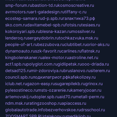
smp-forum.ru
bastion-td.ru
kosmoscreative.ru
avrmotors.ru
art-galadesign.ru
tiffany-c.ru
ecostep-samara.ru
d-p.spb.ru
галактика73.рф
sko.com.ru
davitamebel-spb.ru
fotsis.ru
tesiaes.ru
kokoroyari.spb.ru
blesna-kazan.ru
mossilver.ru
lenderoq.ru
sergeydobrin.ru
tochkazvuka.msk.ru
people-of-art.ru
bezzubova.ru
clubtibet.ru
orior-aks.ru
dynamoauto.ru
szk-favorit.ru
carlines.ru
flatnsk.ru
kingbolenskaner.ru
alex-motor.ru
astroline.net.ru
act1.spb.ru
polyglot.com.ru
gidlipetsk.ru
ooo-driada.ru
detsad125.ru
mir-zdoroviya.ru
bruslanovo.ru
siterem.ru
council.spb.ru
лодкипатриот.рф
kafekolizey.ru
iclub.net.ru
gazon-easy.ru
sugarepilekb.ru
grinox.ru
pylesostineco.ru
msts-ozarenie.ru
kameryjooan.ru
artemovskij.ru
dopler.spb.ru
aid70.ru
metall-perm.ru
ndm.msk.ru
ratingzooshop.ru
apiaccess.ru
globalautotrade.info
bezverhovskoe.ru
drsschool.ru
ZOOSMART.SPB.RU
dalakony.ru
medikijob.ru