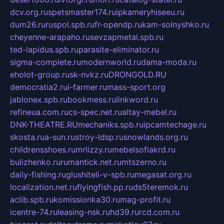
dcv.org.ru
spetsmaster174.ru
ipkameryhiseeu.ru
dum26.ru
ruspol.spb.ru
fr-opendp.ru
kam-solnyshko.ru
cheyenne-arapaho.ru
sevzapmetal.spb.ru
ted-lapidus.spb.ru
parasite-eliminator.ru
sigma-complete.ru
modernworld.ru
dama-moda.ru
eholot-group.ru
sk-nvkz.ru
DRONGOLD.RU
democratia2.ru
i-farmer.ru
mass-sport.org
jablonex.spb.ru
bookmess.ru
linkword.ru
refineua.com.ru
cs-spec.net.ru
altay-mebel.ru
DNK-THEATRE.RU
mechaniks.spb.ru
ipcamtechage.ru
skosta.ru
a-sun.ru
stroy-ldsp.ru
snowlands.org.ru
childrensshoes.ru
mrlizzy.ru
mebelsofiakrd.ru
bulizhenko.ru
rumantick.net.ru
mtszerno.ru
daily-fishing.ru
glushiteli-v-spb.ru
megasat.org.ru
localization.net.ru
flyingfish.pp.ru
ds5teremok.ru
aclib.spb.ru
komissionka30.ru
mag-profit.ru
icentre-74.ru
leasing-nsk.ru
hd39.ru
rcd.com.ru