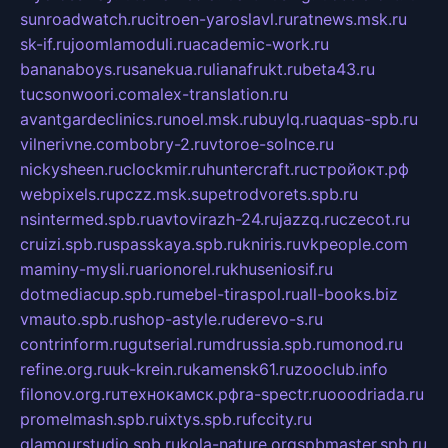
sunroadwatch.ru
citroen-yaroslavl.ru
ratnews.msk.ru
sk-if.ru
joomlamoduli.ru
academic-work.ru
bananaboys.ru
sanekua.ru
lianafrukt.ru
beta43.ru
tucsonwoori.com
alex-translation.ru
avantgardeclinics.ru
noel.msk.ru
buylq.ru
aquas-spb.ru
vilnerivne.com
bobry-2.ru
vtoroe-solnce.ru
nickysheen.ru
clockmir.ru
huntercraft.ru
стройокт.рф
webpixels.ru
pczz.msk.su
petrodvorets.spb.ru
nsintermed.spb.ru
avtovirazh-24.ru
jazzq.ru
czecot.ru
cruizi.spb.ru
spasskaya.spb.ru
kniris.ru
vkpeople.com
maminy-mysli.ru
arionorel.ru
khuseniosif.ru
dotmediacup.spb.ru
mebel-tiraspol.ru
all-books.biz
vmauto.spb.ru
shop-astyle.ru
derevo-s.ru
contrinform.ru
gutserial.ru
mdrussia.spb.ru
monod.ru
refine.org.ru
uk-krein.ru
kamensk61.ru
zooclub.info
filonov.org.ru
технокамск.рф
ra-spectr.ru
ooodriada.ru
promelmash.spb.ru
ixtys.spb.ru
fccity.ru
glamourstudio.spb.ru
kola-nature.org
spbmaster.spb.ru