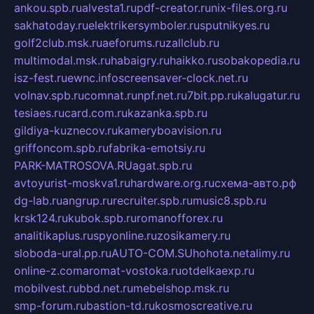
ankou.spb.ru
alvesta1.ru
pdf-creator.ru
nix-files.org.ru
sakhatoday.ru
elektrikersymboler.ru
sputnikyes.ru
golf2club.msk.ru
aeforums.ru
zallclub.ru
multimodal.msk.ru
habaigry.ru
haikko.ru
sobakopedia.ru
isz-fest.ru
ewnc.info
screensaver-clock.net.ru
volnav.spb.ru
comnat.ru
npf.net.ru
7bit.pp.ru
kalugatur.ru
tesiaes.ru
card.com.ru
kazanka.spb.ru
gildiya-kuznecov.ru
kameryboavision.ru
griffoncom.spb.ru
fabrika-emotsiy.ru
PARK-MATROSOVA.RU
agat.spb.ru
avtoyurist-moskva1.ru
hardware.org.ru
схема-авто.рф
dg-lab.ru
angrup.ru
recruiter.spb.ru
music8.spb.ru
krsk124.ru
kubok.spb.ru
romanofforex.ru
analitikaplus.ru
spyonline.ru
zosikamery.ru
sloboda-ural.pp.ru
AUTO-COM.SU
hohota.net
alimy.ru
online-z.com
aromat-vostoka.ru
otdelkaexp.ru
mobilvest.ru
bbd.net.ru
mebelshop.msk.ru
smp-forum.ru
bastion-td.ru
kosmoscreative.ru