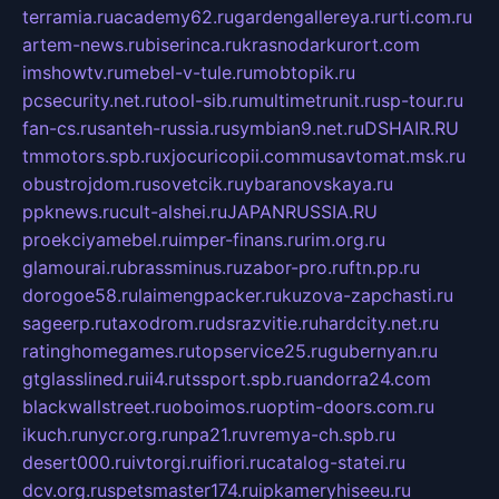
terramia.ru
academy62.ru
gardengallereya.ru
rti.com.ru
artem-news.ru
biserinca.ru
krasnodarkurort.com
imshowtv.ru
mebel-v-tule.ru
mobtopik.ru
pcsecurity.net.ru
tool-sib.ru
multimetrunit.ru
sp-tour.ru
fan-cs.ru
santeh-russia.ru
symbian9.net.ru
DSHAIR.RU
tmmotors.spb.ru
xjocuricopii.com
musavtomat.msk.ru
obustrojdom.ru
sovetcik.ru
ybaranovskaya.ru
ppknews.ru
cult-alshei.ru
JAPANRUSSIA.RU
proekciyamebel.ru
imper-finans.ru
rim.org.ru
glamourai.ru
brassminus.ru
zabor-pro.ru
ftn.pp.ru
dorogoe58.ru
laimengpacker.ru
kuzova-zapchasti.ru
sageerp.ru
taxodrom.ru
dsrazvitie.ru
hardcity.net.ru
ratinghomegames.ru
topservice25.ru
gubernyan.ru
gtglasslined.ru
ii4.ru
tssport.spb.ru
andorra24.com
blackwallstreet.ru
oboimos.ru
optim-doors.com.ru
ikuch.ru
nycr.org.ru
npa21.ru
vremya-ch.spb.ru
desert000.ru
ivtorgi.ru
ifiori.ru
catalog-statei.ru
dcv.org.ru
spetsmaster174.ru
ipkameryhiseeu.ru