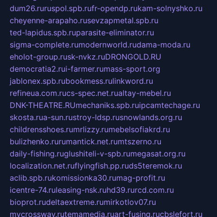
dum26.ru
ruspol.spb.ru
fr-opendp.ru
kam-solnyshko.ru
cheyenne-arapaho.ru
sevzapmetal.spb.ru
ted-lapidus.spb.ru
parasite-eliminator.ru
sigma-complete.ru
modernworld.ru
dama-moda.ru
eholot-group.ru
sk-nvkz.ru
DRONGOLD.RU
democratia2.ru
i-farmer.ru
mass-sport.org
jablonex.spb.ru
bookmess.ru
linkword.ru
refineua.com.ru
cs-spec.net.ru
altay-mebel.ru
DNK-THEATRE.RU
mechaniks.spb.ru
ipcamtechage.ru
skosta.ru
a-sun.ru
stroy-ldsp.ru
snowlands.org.ru
childrensshoes.ru
mrlizzy.ru
mebelsofiakrd.ru
bulizhenko.ru
rumantick.net.ru
mtszerno.ru
daily-fishing.ru
glushiteli-v-spb.ru
megasat.org.ru
localization.net.ru
flyingfish.pp.ru
ds5teremok.ru
aclib.spb.ru
komissionka30.ru
mag-profit.ru
icentre-74.ru
leasing-nsk.ru
hd39.ru
rcd.com.ru
bioprot.ru
deltaextreme.ru
mirkotlov07.ru
mycrossway.ru
temamedia.ru
art-fusing.ru
cbslefort.ru