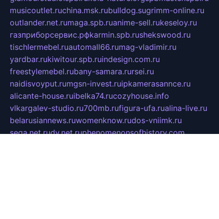
musicoutlet.ru
china.msk.ru
bulldog.su
grimm-online.ru
outlander.net.ru
maga.spb.ru
anime-sell.ru
keseloy.ru
газприборсервис.рф
karmin.spb.ru
shekswood.ru
tischlermebel.ru
automall66.ru
mag-vladimir.ru
yardbar.ru
kiwitour.spb.ru
indesign.com.ru
freestylemebel.ru
bany-samara.ru
rsei.ru
naidisvoyput.ru
mgsn-invest.ru
ipkamerasannce.ru
alicante-house.ru
ibelka74.ru
cozyhouse.info
vlkargalev-studio.ru
700mb.ru
figura-ufa.ru
alina-live.ru
belarusiannews.ru
womenknow.ru
dos-vniimk.ru
sega.net.ru
dv.net.ru
phenomenonsofhistory.com
telesputnik.net.ru
wall.pp.ru
pylesosroidmi.ru
gtc-clan.ru
cligs.ru
bibikazap.ru
popova.org.ru
netwhistler.spb.ru
bellvil.ru
bonzon.ru
iss-vladik.ru
defiparis.net.ru
las-gryzas.ru
amku.ru
electednews.spb.ru
feather.org.ru
spar72.ru
tankiigri.ru
dominus.com.ru
ibtree.ru
sanykool.pp.ru
unixlib.org.ru
menatep.spb.ru
gartenterrassen.ru
printeka.ru