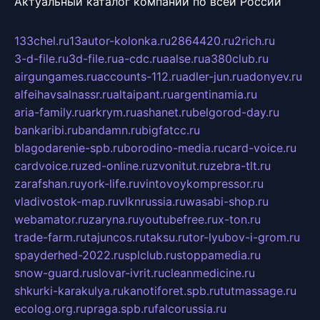
Актуальный каталог компаний по всей России
133chel.ru
13autor-kolonka.ru
2864420.ru
2rich.ru
3-d-file.ru
3d-file.ru
a-cdc.ru
aalse.ru
a380club.ru
airgungames.ru
accounts-112.ru
adler-jun.ru
adonyev.ru
alfeihavsalnassr.ru
altaipant.ru
argentinamia.ru
aria-family.ru
arkrym.ru
ashanet.ru
belgorod-day.ru
bankaribi.ru
bandamn.ru
bigfatcc.ru
blagodarenie-spb.ru
borodino-media.ru
card-voice.ru
cardvoice.ru
zed-online.ru
zvonitut.ru
zebra-tlt.ru
zarafshan.ru
york-life.ru
vintovoykompressor.ru
vladivostok-map.ru
vlknrussia.ru
wasabi-shop.ru
webamator.ru
zaryna.ru
youtubefree.ru
x-ton.ru
trade-farm.ru
tajuncos.ru
taksu.ru
tor-lyubov-i-grom.ru
spayderhed-2022.ru
splclub.ru
stoppamedia.ru
snow-guard.ru
slovar-ivrit.ru
cleanmedicine.ru
shkurki-karakulya.ru
kanotiforet.spb.ru
tutmassage.ru
ecolog.org.ru
praga.spb.ru
falcorussia.ru