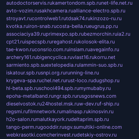
autodoctorservis.ru
kamertondom.spb.ru
net-life.net.ru
avto-vozim.ru
sakhcamera.ru
alliance-electro.spb.ru
stroyavt.ru
controlweb1.ru
tdsak74.ru
kinzozo-ru.ru
kvotka.ru
iron-snab.ru
costa-bella.ru
eugrus.pp.ru
associaciya39.ru
primexpo.spb.ru
bezmorchin.ru
ia2.ru
cpt21.ru
ispecspb.ru
regahost.ru
kolosok-elita.ru
tae-kwon.ru
consrio.com.ru
insiam.ru
avegainfo.ru
archery161.ru
bigencyclica.ru
vlast16.ru
korru.net
sarmiento.spb.su
extelopedia.ru
lammin-suo.spb.ru
iskatour.spb.ru
snpi.org.ru
running-line.ru
krygeva-spa.ru
chel.net.ru
rust-loco.ru
dugshop.ru
hl-beta.spb.ru
school494.spb.ru
mymubaby.ru
epoha-metalband.ru
ngr.spb.ru
rusgosnews.com
dieselvostok.ru
24hostel.msk.ru
w-dev.ru
f-ship.ru
regsmi.ru
filmnetwork.ru
malinasp.ru
kinosvin.ru
h2o-salon.ru
malutkayork.ru
deltaprim.spb.ru
tango-perm.ru
gooddir.ru
sgv.su
multiki-online.com
webkrasotki.com
cherinvest.ru
detskiy-ostrov.ru