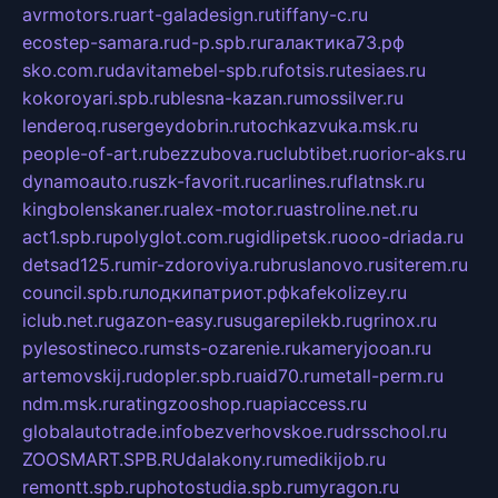
avrmotors.ru
art-galadesign.ru
tiffany-c.ru
ecostep-samara.ru
d-p.spb.ru
галактика73.рф
sko.com.ru
davitamebel-spb.ru
fotsis.ru
tesiaes.ru
kokoroyari.spb.ru
blesna-kazan.ru
mossilver.ru
lenderoq.ru
sergeydobrin.ru
tochkazvuka.msk.ru
people-of-art.ru
bezzubova.ru
clubtibet.ru
orior-aks.ru
dynamoauto.ru
szk-favorit.ru
carlines.ru
flatnsk.ru
kingbolenskaner.ru
alex-motor.ru
astroline.net.ru
act1.spb.ru
polyglot.com.ru
gidlipetsk.ru
ooo-driada.ru
detsad125.ru
mir-zdoroviya.ru
bruslanovo.ru
siterem.ru
council.spb.ru
лодкипатриот.рф
kafekolizey.ru
iclub.net.ru
gazon-easy.ru
sugarepilekb.ru
grinox.ru
pylesostineco.ru
msts-ozarenie.ru
kameryjooan.ru
artemovskij.ru
dopler.spb.ru
aid70.ru
metall-perm.ru
ndm.msk.ru
ratingzooshop.ru
apiaccess.ru
globalautotrade.info
bezverhovskoe.ru
drsschool.ru
ZOOSMART.SPB.RU
dalakony.ru
medikijob.ru
remontt.spb.ru
photostudia.spb.ru
myragon.ru