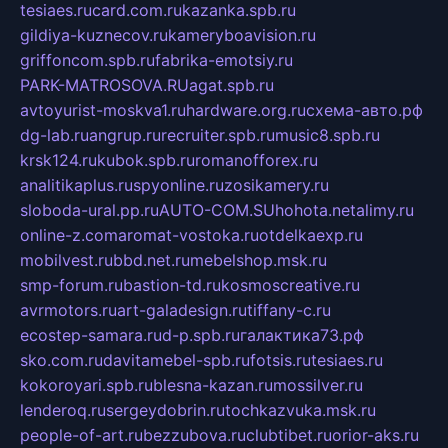
tesiaes.ru
card.com.ru
kazanka.spb.ru
gildiya-kuznecov.ru
kameryboavision.ru
griffoncom.spb.ru
fabrika-emotsiy.ru
PARK-MATROSOVA.RU
agat.spb.ru
avtoyurist-moskva1.ru
hardware.org.ru
схема-авто.рф
dg-lab.ru
angrup.ru
recruiter.spb.ru
music8.spb.ru
krsk124.ru
kubok.spb.ru
romanofforex.ru
analitikaplus.ru
spyonline.ru
zosikamery.ru
sloboda-ural.pp.ru
AUTO-COM.SU
hohota.net
alimy.ru
online-z.com
aromat-vostoka.ru
otdelkaexp.ru
mobilvest.ru
bbd.net.ru
mebelshop.msk.ru
smp-forum.ru
bastion-td.ru
kosmoscreative.ru
avrmotors.ru
art-galadesign.ru
tiffany-c.ru
ecostep-samara.ru
d-p.spb.ru
галактика73.рф
sko.com.ru
davitamebel-spb.ru
fotsis.ru
tesiaes.ru
kokoroyari.spb.ru
blesna-kazan.ru
mossilver.ru
lenderoq.ru
sergeydobrin.ru
tochkazvuka.msk.ru
people-of-art.ru
bezzubova.ru
clubtibet.ru
orior-aks.ru