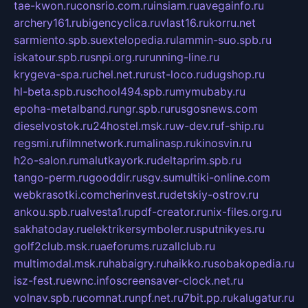
tae-kwon.ru
consrio.com.ru
insiam.ru
avegainfo.ru
archery161.ru
bigencyclica.ru
vlast16.ru
korru.net
sarmiento.spb.su
extelopedia.ru
lammin-suo.spb.ru
iskatour.spb.ru
snpi.org.ru
running-line.ru
krygeva-spa.ru
chel.net.ru
rust-loco.ru
dugshop.ru
hl-beta.spb.ru
school494.spb.ru
mymubaby.ru
epoha-metalband.ru
ngr.spb.ru
rusgosnews.com
dieselvostok.ru
24hostel.msk.ru
w-dev.ru
f-ship.ru
regsmi.ru
filmnetwork.ru
malinasp.ru
kinosvin.ru
h2o-salon.ru
malutkayork.ru
deltaprim.spb.ru
tango-perm.ru
gooddir.ru
sgv.su
multiki-online.com
webkrasotki.com
cherinvest.ru
detskiy-ostrov.ru
ankou.spb.ru
alvesta1.ru
pdf-creator.ru
nix-files.org.ru
sakhatoday.ru
elektrikersymboler.ru
sputnikyes.ru
golf2club.msk.ru
aeforums.ru
zallclub.ru
multimodal.msk.ru
habaigry.ru
haikko.ru
sobakopedia.ru
isz-fest.ru
ewnc.info
screensaver-clock.net.ru
volnav.spb.ru
comnat.ru
npf.net.ru
7bit.pp.ru
kalugatur.ru