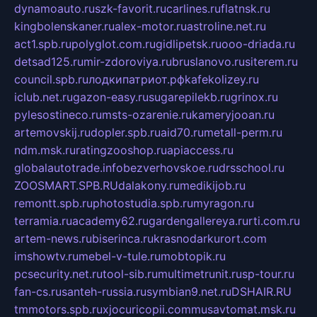
dynamoauto.ru
szk-favorit.ru
carlines.ru
flatnsk.ru
kingbolenskaner.ru
alex-motor.ru
astroline.net.ru
act1.spb.ru
polyglot.com.ru
gidlipetsk.ru
ooo-driada.ru
detsad125.ru
mir-zdoroviya.ru
bruslanovo.ru
siterem.ru
council.spb.ru
лодкипатриот.рф
kafekolizey.ru
iclub.net.ru
gazon-easy.ru
sugarepilekb.ru
grinox.ru
pylesostineco.ru
msts-ozarenie.ru
kameryjooan.ru
artemovskij.ru
dopler.spb.ru
aid70.ru
metall-perm.ru
ndm.msk.ru
ratingzooshop.ru
apiaccess.ru
globalautotrade.info
bezverhovskoe.ru
drsschool.ru
ZOOSMART.SPB.RU
dalakony.ru
medikijob.ru
remontt.spb.ru
photostudia.spb.ru
myragon.ru
terramia.ru
academy62.ru
gardengallereya.ru
rti.com.ru
artem-news.ru
biserinca.ru
krasnodarkurort.com
imshowtv.ru
mebel-v-tule.ru
mobtopik.ru
pcsecurity.net.ru
tool-sib.ru
multimetrunit.ru
sp-tour.ru
fan-cs.ru
santeh-russia.ru
symbian9.net.ru
DSHAIR.RU
tmmotors.spb.ru
xjocuricopii.com
musavtomat.msk.ru