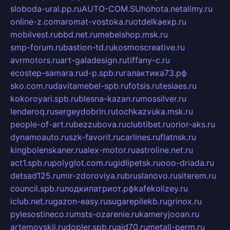
sloboda-ural.pp.ru
AUTO-COM.SU
hohota.net
alimy.ru
online-z.com
aromat-vostoka.ru
otdelkaexp.ru
mobilvest.ru
bbd.net.ru
mebelshop.msk.ru
smp-forum.ru
bastion-td.ru
kosmoscreative.ru
avrmotors.ru
art-galadesign.ru
tiffany-c.ru
ecostep-samara.ru
d-p.spb.ru
галактика73.рф
sko.com.ru
davitamebel-spb.ru
fotsis.ru
tesiaes.ru
kokoroyari.spb.ru
blesna-kazan.ru
mossilver.ru
lenderoq.ru
sergeydobrin.ru
tochkazvuka.msk.ru
people-of-art.ru
bezzubova.ru
clubtibet.ru
orior-aks.ru
dynamoauto.ru
szk-favorit.ru
carlines.ru
flatnsk.ru
kingbolenskaner.ru
alex-motor.ru
astroline.net.ru
act1.spb.ru
polyglot.com.ru
gidlipetsk.ru
ooo-driada.ru
detsad125.ru
mir-zdoroviya.ru
bruslanovo.ru
siterem.ru
council.spb.ru
лодкипатриот.рф
kafekolizey.ru
iclub.net.ru
gazon-easy.ru
sugarepilekb.ru
grinox.ru
pylesostineco.ru
msts-ozarenie.ru
kameryjooan.ru
artemovskij.ru
dopler.spb.ru
aid70.ru
metall-perm.ru