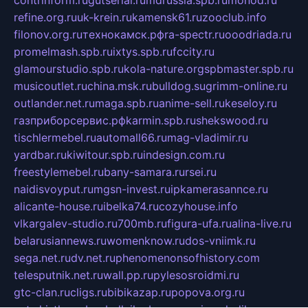
refine.org.ru
uk-krein.ru
kamensk61.ru
zooclub.info
filonov.org.ru
технокамск.рф
ra-spectr.ru
ooodriada.ru
promelmash.spb.ru
ixtys.spb.ru
fccity.ru
glamourstudio.spb.ru
kola-nature.org
spbmaster.spb.ru
musicoutlet.ru
china.msk.ru
bulldog.su
grimm-online.ru
outlander.net.ru
maga.spb.ru
anime-sell.ru
keseloy.ru
газприборсервис.рф
karmin.spb.ru
shekswood.ru
tischlermebel.ru
automall66.ru
mag-vladimir.ru
yardbar.ru
kiwitour.spb.ru
indesign.com.ru
freestylemebel.ru
bany-samara.ru
rsei.ru
naidisvoyput.ru
mgsn-invest.ru
ipkamerasannce.ru
alicante-house.ru
ibelka74.ru
cozyhouse.info
vlkargalev-studio.ru
700mb.ru
figura-ufa.ru
alina-live.ru
belarusiannews.ru
womenknow.ru
dos-vniimk.ru
sega.net.ru
dv.net.ru
phenomenonsofhistory.com
telesputnik.net.ru
wall.pp.ru
pylesosroidmi.ru
gtc-clan.ru
cligs.ru
bibikazap.ru
popova.org.ru