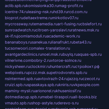
aclib.spb.ru
komissionka30.ru
mag-profit.ru
icentre-74.ru
leasing-nsk.ru
hd39.ru
rcd.com.ru
bioprot.ru
deltaextreme.ru
mirkotlov07.ru
mycrossway.ru
temamedia.ru
art-fusing.ru
cbslefort.ru
sunroadwatch.ru
citroen-yaroslavl.ru
ratnews.msk.ru
sk-if.ru
joomlamoduli.ru
academic-work.ru
bananaboys.ru
sanekua.ru
lianafrukt.ru
beta43.ru
tucsonwoori.com
alex-translation.ru
avantgardeclinics.ru
noel.msk.ru
buylq.ru
aquas-spb.ru
vilnerivne.com
bobry-2.ru
vtoroe-solnce.ru
nickysheen.ru
clockmir.ru
huntercraft.ru
стройокт.рф
webpixels.ru
pczz.msk.su
petrodvorets.spb.ru
nsintermed.spb.ru
avtovirazh-24.ru
jazzq.ru
czecot.ru
cruizi.spb.ru
spasskaya.spb.ru
kniris.ru
vkpeople.com
maminy-mysli.ru
arionorel.ru
khuseniosif.ru
dotmediacup.spb.ru
mebel-tiraspol.ru
all-books.biz
vmauto.spb.ru
shop-astyle.ru
derevo-s.ru
contrinform.ru
gutserial.ru
mdrussia.spb.ru
monod.ru