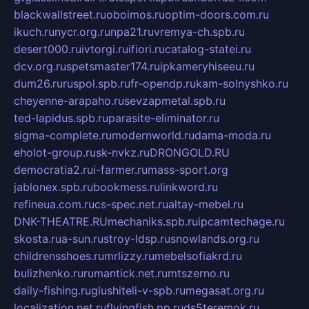
blackwallstreet.ru
oboimos.ru
optim-doors.com.ru
ikuch.ru
nycr.org.ru
npa21.ru
vremya-ch.spb.ru
desert000.ru
ivtorgi.ru
ifiori.ru
catalog-statei.ru
dcv.org.ru
spetsmaster174.ru
ipkameryhiseeu.ru
dum26.ru
ruspol.spb.ru
fr-opendp.ru
kam-solnyshko.ru
cheyenne-arapaho.ru
sevzapmetal.spb.ru
ted-lapidus.spb.ru
parasite-eliminator.ru
sigma-complete.ru
modernworld.ru
dama-moda.ru
eholot-group.ru
sk-nvkz.ru
DRONGOLD.RU
democratia2.ru
i-farmer.ru
mass-sport.org
jablonex.spb.ru
bookmess.ru
linkword.ru
refineua.com.ru
cs-spec.net.ru
altay-mebel.ru
DNK-THEATRE.RU
mechaniks.spb.ru
ipcamtechage.ru
skosta.ru
a-sun.ru
stroy-ldsp.ru
snowlands.org.ru
childrensshoes.ru
mrlizzy.ru
mebelsofiakrd.ru
bulizhenko.ru
rumantick.net.ru
mtszerno.ru
daily-fishing.ru
glushiteli-v-spb.ru
megasat.org.ru
localization.net.ru
flyingfish.pp.ru
ds5teremok.ru