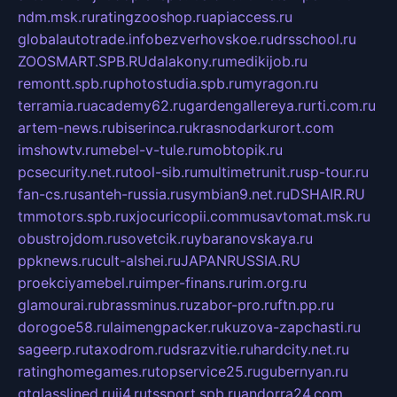
ndm.msk.ru
ratingzooshop.ru
apiaccess.ru
globalautotrade.info
bezverhovskoe.ru
drsschool.ru
ZOOSMART.SPB.RU
dalakony.ru
medikijob.ru
remontt.spb.ru
photostudia.spb.ru
myragon.ru
terramia.ru
academy62.ru
gardengallereya.ru
rti.com.ru
artem-news.ru
biserinca.ru
krasnodarkurort.com
imshowtv.ru
mebel-v-tule.ru
mobtopik.ru
pcsecurity.net.ru
tool-sib.ru
multimetrunit.ru
sp-tour.ru
fan-cs.ru
santeh-russia.ru
symbian9.net.ru
DSHAIR.RU
tmmotors.spb.ru
xjocuricopii.com
musavtomat.msk.ru
obustrojdom.ru
sovetcik.ru
ybaranovskaya.ru
ppknews.ru
cult-alshei.ru
JAPANRUSSIA.RU
proekciyamebel.ru
imper-finans.ru
rim.org.ru
glamourai.ru
brassminus.ru
zabor-pro.ru
ftn.pp.ru
dorogoe58.ru
laimengpacker.ru
kuzova-zapchasti.ru
sageerp.ru
taxodrom.ru
dsrazvitie.ru
hardcity.net.ru
ratinghomegames.ru
topservice25.ru
gubernyan.ru
gtglasslined.ru
ii4.ru
tssport.spb.ru
andorra24.com