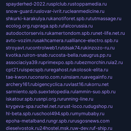
spayderhed-2022.ru
splclub.ru
stoppamedia.ru
snow-guard.ru
slovar-ivrit.ru
cleanmedicine.ru
shkurki-karakulya.ru
kanotiforet.spb.ru
tutmassage.ru
ecolog.org.ru
praga.spb.ru
falcorussia.ru
autodoctorservis.ru
kamertondom.spb.ru
net-life.net.ru
avto-vozim.ru
sakhcamera.ru
alliance-electro.spb.ru
stroyavt.ru
controlweb1.ru
tdsak74.ru
kinzozo-ru.ru
kvotka.ru
iron-snab.ru
costa-bella.ru
eugrus.pp.ru
associaciya39.ru
primexpo.spb.ru
bezmorchin.ru
ia2.ru
cpt21.ru
ispecspb.ru
regahost.ru
kolosok-elita.ru
tae-kwon.ru
consrio.com.ru
insiam.ru
avegainfo.ru
archery161.ru
bigencyclica.ru
vlast16.ru
korru.net
sarmiento.spb.su
extelopedia.ru
lammin-suo.spb.ru
iskatour.spb.ru
snpi.org.ru
running-line.ru
krygeva-spa.ru
chel.net.ru
rust-loco.ru
dugshop.ru
hl-beta.spb.ru
school494.spb.ru
mymubaby.ru
epoha-metalband.ru
ngr.spb.ru
rusgosnews.com
dieselvostok.ru
24hostel.msk.ru
w-dev.ru
f-ship.ru