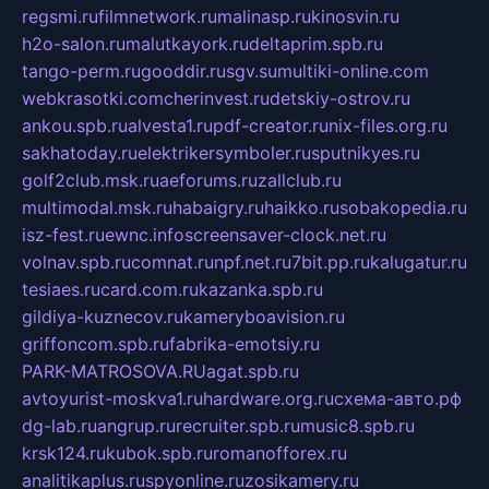
regsmi.ru
filmnetwork.ru
malinasp.ru
kinosvin.ru
h2o-salon.ru
malutkayork.ru
deltaprim.spb.ru
tango-perm.ru
gooddir.ru
sgv.su
multiki-online.com
webkrasotki.com
cherinvest.ru
detskiy-ostrov.ru
ankou.spb.ru
alvesta1.ru
pdf-creator.ru
nix-files.org.ru
sakhatoday.ru
elektrikersymboler.ru
sputnikyes.ru
golf2club.msk.ru
aeforums.ru
zallclub.ru
multimodal.msk.ru
habaigry.ru
haikko.ru
sobakopedia.ru
isz-fest.ru
ewnc.info
screensaver-clock.net.ru
volnav.spb.ru
comnat.ru
npf.net.ru
7bit.pp.ru
kalugatur.ru
tesiaes.ru
card.com.ru
kazanka.spb.ru
gildiya-kuznecov.ru
kameryboavision.ru
griffoncom.spb.ru
fabrika-emotsiy.ru
PARK-MATROSOVA.RU
agat.spb.ru
avtoyurist-moskva1.ru
hardware.org.ru
схема-авто.рф
dg-lab.ru
angrup.ru
recruiter.spb.ru
music8.spb.ru
krsk124.ru
kubok.spb.ru
romanofforex.ru
analitikaplus.ru
spyonline.ru
zosikamery.ru