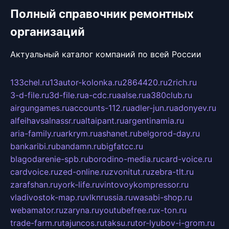
Полный справочник ремонтных
организаций
Актуальный каталог компаний по всей России
133chel.ru
13autor-kolonka.ru
2864420.ru
2rich.ru
3-d-file.ru
3d-file.ru
a-cdc.ru
aalse.ru
a380club.ru
airgungames.ru
accounts-112.ru
adler-jun.ru
adonyev.ru
alfeihavsalnassr.ru
altaipant.ru
argentinamia.ru
aria-family.ru
arkrym.ru
ashanet.ru
belgorod-day.ru
bankaribi.ru
bandamn.ru
bigfatcc.ru
blagodarenie-spb.ru
borodino-media.ru
card-voice.ru
cardvoice.ru
zed-online.ru
zvonitut.ru
zebra-tlt.ru
zarafshan.ru
york-life.ru
vintovoykompressor.ru
vladivostok-map.ru
vlknrussia.ru
wasabi-shop.ru
webamator.ru
zaryna.ru
youtubefree.ru
x-ton.ru
trade-farm.ru
tajuncos.ru
taksu.ru
tor-lyubov-i-grom.ru