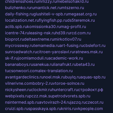
childrensshoes.ru
mrlizzy.ru
mebelsofiakrd.ru
bulizhenko.ru
rumantick.net.ru
mtszerno.ru
daily-fishing.ru
glushiteli-v-spb.ru
megasat.org.ru
localization.net.ru
flyingfish.pp.ru
ds5teremok.ru
aclib.spb.ru
komissionka30.ru
mag-profit.ru
icentre-74.ru
leasing-nsk.ru
hd39.ru
rcd.com.ru
bioprot.ru
deltaextreme.ru
mirkotlov07.ru
mycrossway.ru
temamedia.ru
art-fusing.ru
cbslefort.ru
sunroadwatch.ru
citroen-yaroslavl.ru
ratnews.msk.ru
sk-if.ru
joomlamoduli.ru
academic-work.ru
bananaboys.ru
sanekua.ru
lianafrukt.ru
beta43.ru
tucsonwoori.com
alex-translation.ru
avantgardeclinics.ru
noel.msk.ru
buylq.ru
aquas-spb.ru
vilnerivne.com
bobry-2.ru
vtoroe-solnce.ru
nickysheen.ru
clockmir.ru
huntercraft.ru
стройокт.рф
webpixels.ru
pczz.msk.su
petrodvorets.spb.ru
nsintermed.spb.ru
avtovirazh-24.ru
jazzq.ru
czecot.ru
cruizi.spb.ru
spasskaya.spb.ru
kniris.ru
vkpeople.com