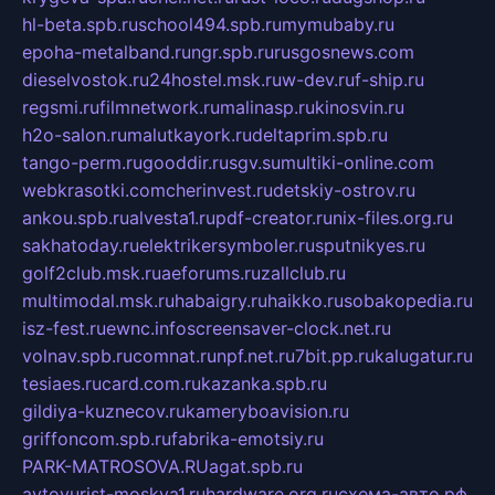
hl-beta.spb.ru
school494.spb.ru
mymubaby.ru
epoha-metalband.ru
ngr.spb.ru
rusgosnews.com
dieselvostok.ru
24hostel.msk.ru
w-dev.ru
f-ship.ru
regsmi.ru
filmnetwork.ru
malinasp.ru
kinosvin.ru
h2o-salon.ru
malutkayork.ru
deltaprim.spb.ru
tango-perm.ru
gooddir.ru
sgv.su
multiki-online.com
webkrasotki.com
cherinvest.ru
detskiy-ostrov.ru
ankou.spb.ru
alvesta1.ru
pdf-creator.ru
nix-files.org.ru
sakhatoday.ru
elektrikersymboler.ru
sputnikyes.ru
golf2club.msk.ru
aeforums.ru
zallclub.ru
multimodal.msk.ru
habaigry.ru
haikko.ru
sobakopedia.ru
isz-fest.ru
ewnc.info
screensaver-clock.net.ru
volnav.spb.ru
comnat.ru
npf.net.ru
7bit.pp.ru
kalugatur.ru
tesiaes.ru
card.com.ru
kazanka.spb.ru
gildiya-kuznecov.ru
kameryboavision.ru
griffoncom.spb.ru
fabrika-emotsiy.ru
PARK-MATROSOVA.RU
agat.spb.ru
avtoyurist-moskva1.ru
hardware.org.ru
схема-авто.рф