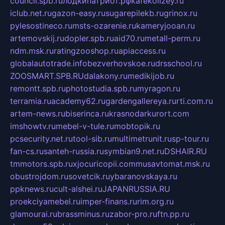
council.spb.ru
лодкипатриот.рф
kafekolizey.ru
iclub.net.ru
gazon-easy.ru
sugarepilekb.ru
grinox.ru
pylesostineco.ru
msts-ozarenie.ru
kameryjooan.ru
artemovskij.ru
dopler.spb.ru
aid70.ru
metall-perm.ru
ndm.msk.ru
ratingzooshop.ru
apiaccess.ru
globalautotrade.info
bezverhovskoe.ru
drsschool.ru
ZOOSMART.SPB.RU
dalakony.ru
medikijob.ru
remontt.spb.ru
photostudia.spb.ru
myragon.ru
terramia.ru
academy62.ru
gardengallereya.ru
rti.com.ru
artem-news.ru
biserinca.ru
krasnodarkurort.com
imshowtv.ru
mebel-v-tule.ru
mobtopik.ru
pcsecurity.net.ru
tool-sib.ru
multimetrunit.ru
sp-tour.ru
fan-cs.ru
santeh-russia.ru
symbian9.net.ru
DSHAIR.RU
tmmotors.spb.ru
xjocuricopii.com
musavtomat.msk.ru
obustrojdom.ru
sovetcik.ru
ybaranovskaya.ru
ppknews.ru
cult-alshei.ru
JAPANRUSSIA.RU
proekciyamebel.ru
imper-finans.ru
rim.org.ru
glamourai.ru
brassminus.ru
zabor-pro.ru
ftn.pp.ru