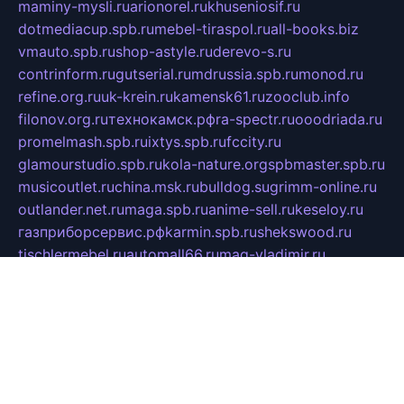
maminy-mysli.ru
arionorel.ru
khuseniosif.ru
dotmediacup.spb.ru
mebel-tiraspol.ru
all-books.biz
vmauto.spb.ru
shop-astyle.ru
derevo-s.ru
contrinform.ru
gutserial.ru
mdrussia.spb.ru
monod.ru
refine.org.ru
uk-krein.ru
kamensk61.ru
zooclub.info
filonov.org.ru
технокамск.рф
ra-spectr.ru
ooodriada.ru
promelmash.spb.ru
ixtys.spb.ru
fccity.ru
glamourstudio.spb.ru
kola-nature.org
spbmaster.spb.ru
musicoutlet.ru
china.msk.ru
bulldog.su
grimm-online.ru
outlander.net.ru
maga.spb.ru
anime-sell.ru
keseloy.ru
газприборсервис.рф
karmin.spb.ru
shekswood.ru
tischlermebel.ru
automall66.ru
mag-vladimir.ru
yardbar.ru
kiwitour.spb.ru
indesign.com.ru
freestylemebel.ru
bany-samara.ru
rsei.ru
naidisvoyput.ru
mgsn-invest.ru
ipkamerasannce.ru
alicante-house.ru
ibelka74.ru
cozyhouse.info
vlkargalev-studio.ru
700mb.ru
figura-ufa.ru
alina-live.ru
belarusiannews.ru
womenknow.ru
dos-vniimk.ru