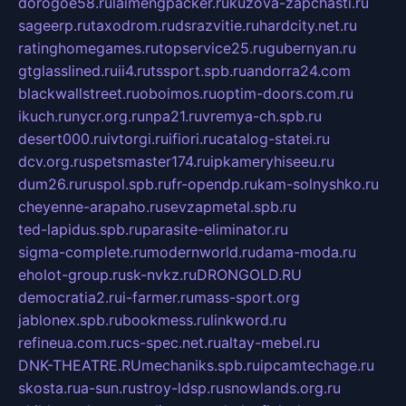
dorogoe58.ru
laimengpacker.ru
kuzova-zapchasti.ru
sageerp.ru
taxodrom.ru
dsrazvitie.ru
hardcity.net.ru
ratinghomegames.ru
topservice25.ru
gubernyan.ru
gtglasslined.ru
ii4.ru
tssport.spb.ru
andorra24.com
blackwallstreet.ru
oboimos.ru
optim-doors.com.ru
ikuch.ru
nycr.org.ru
npa21.ru
vremya-ch.spb.ru
desert000.ru
ivtorgi.ru
ifiori.ru
catalog-statei.ru
dcv.org.ru
spetsmaster174.ru
ipkameryhiseeu.ru
dum26.ru
ruspol.spb.ru
fr-opendp.ru
kam-solnyshko.ru
cheyenne-arapaho.ru
sevzapmetal.spb.ru
ted-lapidus.spb.ru
parasite-eliminator.ru
sigma-complete.ru
modernworld.ru
dama-moda.ru
eholot-group.ru
sk-nvkz.ru
DRONGOLD.RU
democratia2.ru
i-farmer.ru
mass-sport.org
jablonex.spb.ru
bookmess.ru
linkword.ru
refineua.com.ru
cs-spec.net.ru
altay-mebel.ru
DNK-THEATRE.RU
mechaniks.spb.ru
ipcamtechage.ru
skosta.ru
a-sun.ru
stroy-ldsp.ru
snowlands.org.ru