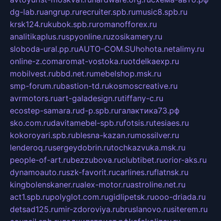
dg-lab.ru
angrup.ru
recruiter.spb.ru
music8.spb.ru
krsk124.ru
kubok.spb.ru
romanofforex.ru
analitikaplus.ru
spyonline.ru
zosikamery.ru
sloboda-ural.pp.ru
AUTO-COM.SU
hohota.net
alimy.ru
online-z.com
aromat-vostoka.ru
otdelkaexp.ru
mobilvest.ru
bbd.net.ru
mebelshop.msk.ru
smp-forum.ru
bastion-td.ru
kosmoscreative.ru
avrmotors.ru
art-galadesign.ru
tiffany-c.ru
ecostep-samara.ru
d-p.spb.ru
галактика73.рф
sko.com.ru
davitamebel-spb.ru
fotsis.ru
tesiaes.ru
kokoroyari.spb.ru
blesna-kazan.ru
mossilver.ru
lenderoq.ru
sergeydobrin.ru
tochkazvuka.msk.ru
people-of-art.ru
bezzubova.ru
clubtibet.ru
orior-aks.ru
dynamoauto.ru
szk-favorit.ru
carlines.ru
flatnsk.ru
kingbolenskaner.ru
alex-motor.ru
astroline.net.ru
act1.spb.ru
polyglot.com.ru
gidlipetsk.ru
ooo-driada.ru
detsad125.ru
mir-zdoroviya.ru
bruslanovo.ru
siterem.ru