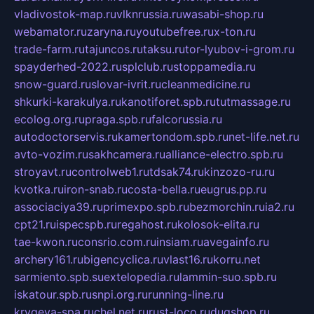
vladivostok-map.ru
vlknrussia.ru
wasabi-shop.ru
webamator.ru
zaryna.ru
youtubefree.ru
x-ton.ru
trade-farm.ru
tajuncos.ru
taksu.ru
tor-lyubov-i-grom.ru
spayderhed-2022.ru
splclub.ru
stoppamedia.ru
snow-guard.ru
slovar-ivrit.ru
cleanmedicine.ru
shkurki-karakulya.ru
kanotiforet.spb.ru
tutmassage.ru
ecolog.org.ru
praga.spb.ru
falcorussia.ru
autodoctorservis.ru
kamertondom.spb.ru
net-life.net.ru
avto-vozim.ru
sakhcamera.ru
alliance-electro.spb.ru
stroyavt.ru
controlweb1.ru
tdsak74.ru
kinzozo-ru.ru
kvotka.ru
iron-snab.ru
costa-bella.ru
eugrus.pp.ru
associaciya39.ru
primexpo.spb.ru
bezmorchin.ru
ia2.ru
cpt21.ru
ispecspb.ru
regahost.ru
kolosok-elita.ru
tae-kwon.ru
consrio.com.ru
insiam.ru
avegainfo.ru
archery161.ru
bigencyclica.ru
vlast16.ru
korru.net
sarmiento.spb.su
extelopedia.ru
lammin-suo.spb.ru
iskatour.spb.ru
snpi.org.ru
running-line.ru
krygeva-spa.ru
chel.net.ru
rust-loco.ru
dugshop.ru