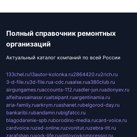
Полный справочник ремонтных
организаций
Актуальный каталог компаний по всей России
133chel.ru
13autor-kolonka.ru
2864420.ru
2rich.ru
3-d-file.ru
3d-file.ru
a-cdc.ru
aalse.ru
a380club.ru
airgungames.ru
accounts-112.ru
adler-jun.ru
adonyev.ru
alfeihavsalnassr.ru
altaipant.ru
argentinamia.ru
aria-family.ru
arkrym.ru
ashanet.ru
belgorod-day.ru
bankaribi.ru
bandamn.ru
bigfatcc.ru
blagodarenie-spb.ru
borodino-media.ru
card-voice.ru
cardvoice.ru
zed-online.ru
zvonitut.ru
zebra-tlt.ru
zarafshan.ru
york-life.ru
vintovoykompressor.ru