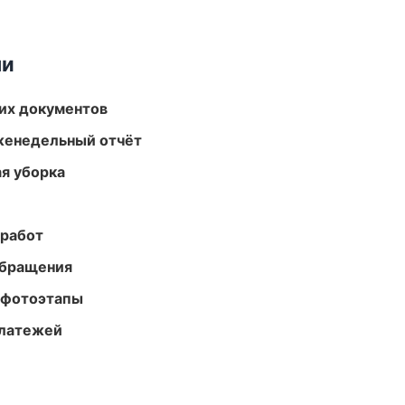
ми
их документов
женедельный отчёт
ая уборка
 работ
обращения
 фотоэтапы
платежей