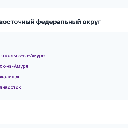
евосточный федеральный округ
сомольск-на-Амуре
ск-на-Амуре
ахалинск
дивосток