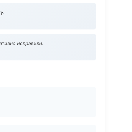
у.
ативно исправили.