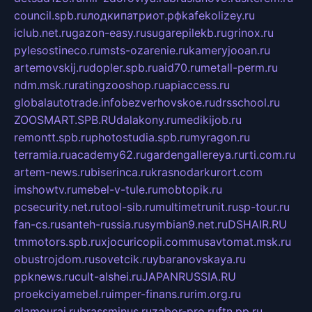
council.spb.ru
лодкипатриот.рф
kafekolizey.ru
iclub.net.ru
gazon-easy.ru
sugarepilekb.ru
grinox.ru
pylesostineco.ru
msts-ozarenie.ru
kameryjooan.ru
artemovskij.ru
dopler.spb.ru
aid70.ru
metall-perm.ru
ndm.msk.ru
ratingzooshop.ru
apiaccess.ru
globalautotrade.info
bezverhovskoe.ru
drsschool.ru
ZOOSMART.SPB.RU
dalakony.ru
medikijob.ru
remontt.spb.ru
photostudia.spb.ru
myragon.ru
terramia.ru
academy62.ru
gardengallereya.ru
rti.com.ru
artem-news.ru
biserinca.ru
krasnodarkurort.com
imshowtv.ru
mebel-v-tule.ru
mobtopik.ru
pcsecurity.net.ru
tool-sib.ru
multimetrunit.ru
sp-tour.ru
fan-cs.ru
santeh-russia.ru
symbian9.net.ru
DSHAIR.RU
tmmotors.spb.ru
xjocuricopii.com
musavtomat.msk.ru
obustrojdom.ru
sovetcik.ru
ybaranovskaya.ru
ppknews.ru
cult-alshei.ru
JAPANRUSSIA.RU
proekciyamebel.ru
imper-finans.ru
rim.org.ru
glamourai.ru
brassminus.ru
zabor-pro.ru
ftn.pp.ru