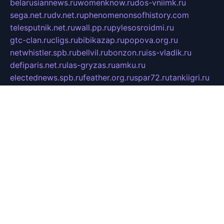
belarusiannews.ru
womenknow.ru
dos-vniimk.ru
sega.net.ru
dv.net.ru
phenomenonsofhistory.com
telesputnik.net.ru
wall.pp.ru
pylesosroidmi.ru
gtc-clan.ru
cligs.ru
bibikazap.ru
popova.org.ru
netwhistler.spb.ru
bellvil.ru
bonzon.ru
iss-vladik.ru
defiparis.net.ru
las-gryzas.ru
amku.ru
electednews.spb.ru
feather.org.ru
spar72.ru
tankiigri.ru
dominus.com.ru
ibtree.ru
sanykool.pp.ru
unixlib.org.ru
menatep.spb.ru
gartenterrassen.ru
printeka.ru
skvozilka.com.ru
parkovka-pub.ru
lovemobi.ru
art-ru.ru
emulatorz.com.ru
alucomp.com.ru
tatforum.com.ru
alternativa-profi.ru
dermakler.ru
artsurvey.ru
aredir.ru
khimspas.ru
centr-maxi.ru
2018r.ru
bort-stomer-defort.ru
professional2.ru
gibsons.ru
artselena.ru
art-pilot.ru
ingredient.spb.ru
npfpolimer.spb.ru
argentum.spb.ru
hom-edu.ru
af-num.ru
cashadvanceamericasev.org
trexp.spb.ru
apteka-gerzena.ru
vasilyevka.msk.ru