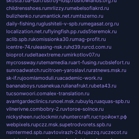
skosta.ru
a-sun.ru
stroy-ldsp.ru
snowlands.org.ru
childrensshoes.ru
mrlizzy.ru
mebelsofiakrd.ru
bulizhenko.ru
rumantick.net.ru
mtszerno.ru
daily-fishing.ru
glushiteli-v-spb.ru
megasat.org.ru
localization.net.ru
flyingfish.pp.ru
ds5teremok.ru
aclib.spb.ru
komissionka30.ru
mag-profit.ru
icentre-74.ru
leasing-nsk.ru
hd39.ru
rcd.com.ru
bioprot.ru
deltaextreme.ru
mirkotlov07.ru
mycrossway.ru
temamedia.ru
art-fusing.ru
cbslefort.ru
sunroadwatch.ru
citroen-yaroslavl.ru
ratnews.msk.ru
sk-if.ru
joomlamoduli.ru
academic-work.ru
bananaboys.ru
sanekua.ru
lianafrukt.ru
beta43.ru
tucsonwoori.com
alex-translation.ru
avantgardeclinics.ru
noel.msk.ru
buylq.ru
aquas-spb.ru
vilnerivne.com
bobry-2.ru
vtoroe-solnce.ru
nickysheen.ru
clockmir.ru
huntercraft.ru
стройокт.рф
webpixels.ru
pczz.msk.su
petrodvorets.spb.ru
nsintermed.spb.ru
avtovirazh-24.ru
jazzq.ru
czecot.ru