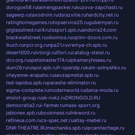
dorogoe58.ru
laimengpacker.ru
kuzova-zapchasti.ru
sageerp.ru
taxodrom.ru
dsrazvitie.ru
hardcity.net.ru
ratinghomegames.ru
topservice25.ru
gubernyan.ru
gtglasslined.ru
ii4.ru
tssport.spb.ru
andorra24.com
blackwallstreet.ru
oboimos.ru
optim-doors.com.ru
ikuch.ru
nycr.org.ru
npa21.ru
vremya-ch.spb.ru
desert000.ru
ivtorgi.ru
ifiori.ru
catalog-statei.ru
dcv.org.ru
spetsmaster174.ru
ipkameryhiseeu.ru
dum26.ru
ruspol.spb.ru
fr-opendp.ru
kam-solnyshko.ru
cheyenne-arapaho.ru
sevzapmetal.spb.ru
ted-lapidus.spb.ru
parasite-eliminator.ru
sigma-complete.ru
modernworld.ru
dama-moda.ru
eholot-group.ru
sk-nvkz.ru
DRONGOLD.RU
democratia2.ru
i-farmer.ru
mass-sport.org
jablonex.spb.ru
bookmess.ru
linkword.ru
refineua.com.ru
cs-spec.net.ru
altay-mebel.ru
DNK-THEATRE.RU
mechaniks.spb.ru
ipcamtechage.ru