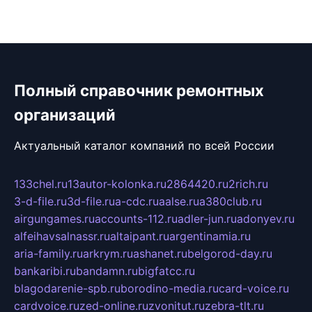
Полный справочник ремонтных
организаций
Актуальный каталог компаний по всей России
133chel.ru
13autor-kolonka.ru
2864420.ru
2rich.ru
3-d-file.ru
3d-file.ru
a-cdc.ru
aalse.ru
a380club.ru
airgungames.ru
accounts-112.ru
adler-jun.ru
adonyev.ru
alfeihavsalnassr.ru
altaipant.ru
argentinamia.ru
aria-family.ru
arkrym.ru
ashanet.ru
belgorod-day.ru
bankaribi.ru
bandamn.ru
bigfatcc.ru
blagodarenie-spb.ru
borodino-media.ru
card-voice.ru
cardvoice.ru
zed-online.ru
zvonitut.ru
zebra-tlt.ru