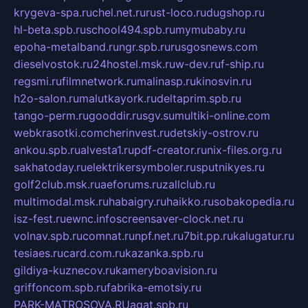
krygeva-spa.ru
chel.net.ru
rust-loco.ru
dugshop.ru
hl-beta.spb.ru
school494.spb.ru
mymubaby.ru
epoha-metalband.ru
ngr.spb.ru
rusgosnews.com
dieselvostok.ru
24hostel.msk.ru
w-dev.ru
f-ship.ru
regsmi.ru
filmnetwork.ru
malinasp.ru
kinosvin.ru
h2o-salon.ru
malutkayork.ru
deltaprim.spb.ru
tango-perm.ru
gooddir.ru
sgv.su
multiki-online.com
webkrasotki.com
cherinvest.ru
detskiy-ostrov.ru
ankou.spb.ru
alvesta1.ru
pdf-creator.ru
nix-files.org.ru
sakhatoday.ru
elektrikersymboler.ru
sputnikyes.ru
golf2club.msk.ru
aeforums.ru
zallclub.ru
multimodal.msk.ru
habaigry.ru
haikko.ru
sobakopedia.ru
isz-fest.ru
ewnc.info
screensaver-clock.net.ru
volnav.spb.ru
comnat.ru
npf.net.ru
7bit.pp.ru
kalugatur.ru
tesiaes.ru
card.com.ru
kazanka.spb.ru
gildiya-kuznecov.ru
kameryboavision.ru
griffoncom.spb.ru
fabrika-emotsiy.ru
PARK-MATROSOVA.RU
agat.spb.ru