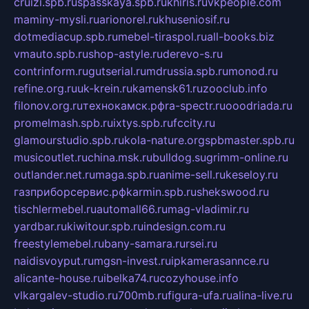
cruizi.spb.ru
spasskaya.spb.ru
kniris.ru
vkpeople.com
maminy-mysli.ru
arionorel.ru
khuseniosif.ru
dotmediacup.spb.ru
mebel-tiraspol.ru
all-books.biz
vmauto.spb.ru
shop-astyle.ru
derevo-s.ru
contrinform.ru
gutserial.ru
mdrussia.spb.ru
monod.ru
refine.org.ru
uk-krein.ru
kamensk61.ru
zooclub.info
filonov.org.ru
технокамск.рф
ra-spectr.ru
ooodriada.ru
promelmash.spb.ru
ixtys.spb.ru
fccity.ru
glamourstudio.spb.ru
kola-nature.org
spbmaster.spb.ru
musicoutlet.ru
china.msk.ru
bulldog.su
grimm-online.ru
outlander.net.ru
maga.spb.ru
anime-sell.ru
keseloy.ru
газприборсервис.рф
karmin.spb.ru
shekswood.ru
tischlermebel.ru
automall66.ru
mag-vladimir.ru
yardbar.ru
kiwitour.spb.ru
indesign.com.ru
freestylemebel.ru
bany-samara.ru
rsei.ru
naidisvoyput.ru
mgsn-invest.ru
ipkamerasannce.ru
alicante-house.ru
ibelka74.ru
cozyhouse.info
vlkargalev-studio.ru
700mb.ru
figura-ufa.ru
alina-live.ru