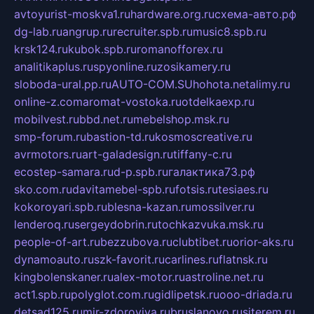
avtoyurist-moskva1.ru
hardware.org.ru
схема-авто.рф
dg-lab.ru
angrup.ru
recruiter.spb.ru
music8.spb.ru
krsk124.ru
kubok.spb.ru
romanofforex.ru
analitikaplus.ru
spyonline.ru
zosikamery.ru
sloboda-ural.pp.ru
AUTO-COM.SU
hohota.net
alimy.ru
online-z.com
aromat-vostoka.ru
otdelkaexp.ru
mobilvest.ru
bbd.net.ru
mebelshop.msk.ru
smp-forum.ru
bastion-td.ru
kosmoscreative.ru
avrmotors.ru
art-galadesign.ru
tiffany-c.ru
ecostep-samara.ru
d-p.spb.ru
галактика73.рф
sko.com.ru
davitamebel-spb.ru
fotsis.ru
tesiaes.ru
kokoroyari.spb.ru
blesna-kazan.ru
mossilver.ru
lenderoq.ru
sergeydobrin.ru
tochkazvuka.msk.ru
people-of-art.ru
bezzubova.ru
clubtibet.ru
orior-aks.ru
dynamoauto.ru
szk-favorit.ru
carlines.ru
flatnsk.ru
kingbolenskaner.ru
alex-motor.ru
astroline.net.ru
act1.spb.ru
polyglot.com.ru
gidlipetsk.ru
ooo-driada.ru
detsad125.ru
mir-zdoroviya.ru
bruslanovo.ru
siterem.ru