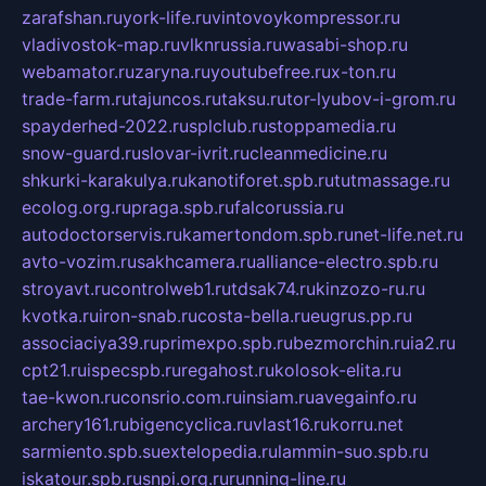
zarafshan.ru
york-life.ru
vintovoykompressor.ru
vladivostok-map.ru
vlknrussia.ru
wasabi-shop.ru
webamator.ru
zaryna.ru
youtubefree.ru
x-ton.ru
trade-farm.ru
tajuncos.ru
taksu.ru
tor-lyubov-i-grom.ru
spayderhed-2022.ru
splclub.ru
stoppamedia.ru
snow-guard.ru
slovar-ivrit.ru
cleanmedicine.ru
shkurki-karakulya.ru
kanotiforet.spb.ru
tutmassage.ru
ecolog.org.ru
praga.spb.ru
falcorussia.ru
autodoctorservis.ru
kamertondom.spb.ru
net-life.net.ru
avto-vozim.ru
sakhcamera.ru
alliance-electro.spb.ru
stroyavt.ru
controlweb1.ru
tdsak74.ru
kinzozo-ru.ru
kvotka.ru
iron-snab.ru
costa-bella.ru
eugrus.pp.ru
associaciya39.ru
primexpo.spb.ru
bezmorchin.ru
ia2.ru
cpt21.ru
ispecspb.ru
regahost.ru
kolosok-elita.ru
tae-kwon.ru
consrio.com.ru
insiam.ru
avegainfo.ru
archery161.ru
bigencyclica.ru
vlast16.ru
korru.net
sarmiento.spb.su
extelopedia.ru
lammin-suo.spb.ru
iskatour.spb.ru
snpi.org.ru
running-line.ru