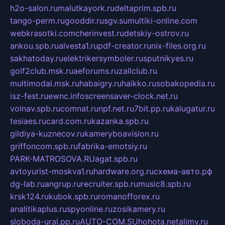
h2o-salon.ru
malutkayork.ru
deltaprim.spb.ru
tango-perm.ru
gooddir.ru
sgv.su
multiki-online.com
webkrasotki.com
cherinvest.ru
detskiy-ostrov.ru
ankou.spb.ru
alvesta1.ru
pdf-creator.ru
nix-files.org.ru
sakhatoday.ru
elektrikersymboler.ru
sputnikyes.ru
golf2club.msk.ru
aeforums.ru
zallclub.ru
multimodal.msk.ru
habaigry.ru
haikko.ru
sobakopedia.ru
isz-fest.ru
ewnc.info
screensaver-clock.net.ru
volnav.spb.ru
comnat.ru
npf.net.ru
7bit.pp.ru
kalugatur.ru
tesiaes.ru
card.com.ru
kazanka.spb.ru
gildiya-kuznecov.ru
kameryboavision.ru
griffoncom.spb.ru
fabrika-emotsiy.ru
PARK-MATROSOVA.RU
agat.spb.ru
avtoyurist-moskva1.ru
hardware.org.ru
схема-авто.рф
dg-lab.ru
angrup.ru
recruiter.spb.ru
music8.spb.ru
krsk124.ru
kubok.spb.ru
romanofforex.ru
analitikaplus.ru
spyonline.ru
zosikamery.ru
sloboda-ural.pp.ru
AUTO-COM.SU
hohota.net
alimy.ru