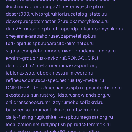
ikuch.ru
nycr.org.ru
npa21.ru
vremya-ch.spb.ru
desert000.ru
ivtorgi.ru
ifiori.ru
catalog-statei.ru
dcv.org.ru
spetsmaster174.ru
ipkameryhiseeu.ru
dum26.ru
ruspol.spb.ru
fr-opendp.ru
kam-solnyshko.ru
cheyenne-arapaho.ru
sevzapmetal.spb.ru
ted-lapidus.spb.ru
parasite-eliminator.ru
sigma-complete.ru
modernworld.ru
dama-moda.ru
eholot-group.ru
sk-nvkz.ru
DRONGOLD.RU
democratia2.ru
i-farmer.ru
mass-sport.org
jablonex.spb.ru
bookmess.ru
linkword.ru
refineua.com.ru
cs-spec.net.ru
altay-mebel.ru
DNK-THEATRE.RU
mechaniks.spb.ru
ipcamtechage.ru
skosta.ru
a-sun.ru
stroy-ldsp.ru
snowlands.org.ru
childrensshoes.ru
mrlizzy.ru
mebelsofiakrd.ru
bulizhenko.ru
rumantick.net.ru
mtszerno.ru
daily-fishing.ru
glushiteli-v-spb.ru
megasat.org.ru
localization.net.ru
flyingfish.pp.ru
ds5teremok.ru
aclib.spb.ru
komissionka30.ru
mag-profit.ru