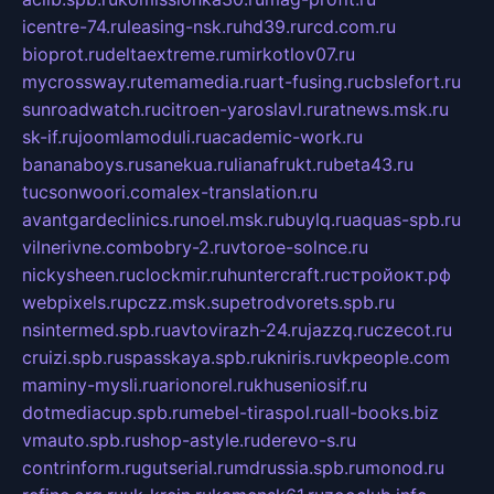
icentre-74.ru
leasing-nsk.ru
hd39.ru
rcd.com.ru
bioprot.ru
deltaextreme.ru
mirkotlov07.ru
mycrossway.ru
temamedia.ru
art-fusing.ru
cbslefort.ru
sunroadwatch.ru
citroen-yaroslavl.ru
ratnews.msk.ru
sk-if.ru
joomlamoduli.ru
academic-work.ru
bananaboys.ru
sanekua.ru
lianafrukt.ru
beta43.ru
tucsonwoori.com
alex-translation.ru
avantgardeclinics.ru
noel.msk.ru
buylq.ru
aquas-spb.ru
vilnerivne.com
bobry-2.ru
vtoroe-solnce.ru
nickysheen.ru
clockmir.ru
huntercraft.ru
стройокт.рф
webpixels.ru
pczz.msk.su
petrodvorets.spb.ru
nsintermed.spb.ru
avtovirazh-24.ru
jazzq.ru
czecot.ru
cruizi.spb.ru
spasskaya.spb.ru
kniris.ru
vkpeople.com
maminy-mysli.ru
arionorel.ru
khuseniosif.ru
dotmediacup.spb.ru
mebel-tiraspol.ru
all-books.biz
vmauto.spb.ru
shop-astyle.ru
derevo-s.ru
contrinform.ru
gutserial.ru
mdrussia.spb.ru
monod.ru