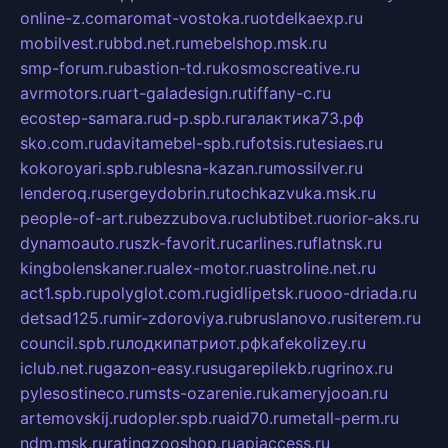
online-z.com
aromat-vostoka.ru
otdelkaexp.ru
mobilvest.ru
bbd.net.ru
mebelshop.msk.ru
smp-forum.ru
bastion-td.ru
kosmoscreative.ru
avrmotors.ru
art-galadesign.ru
tiffany-c.ru
ecostep-samara.ru
d-p.spb.ru
галактика73.рф
sko.com.ru
davitamebel-spb.ru
fotsis.ru
tesiaes.ru
kokoroyari.spb.ru
blesna-kazan.ru
mossilver.ru
lenderoq.ru
sergeydobrin.ru
tochkazvuka.msk.ru
people-of-art.ru
bezzubova.ru
clubtibet.ru
orior-aks.ru
dynamoauto.ru
szk-favorit.ru
carlines.ru
flatnsk.ru
kingbolenskaner.ru
alex-motor.ru
astroline.net.ru
act1.spb.ru
polyglot.com.ru
gidlipetsk.ru
ooo-driada.ru
detsad125.ru
mir-zdoroviya.ru
bruslanovo.ru
siterem.ru
council.spb.ru
лодкипатриот.рф
kafekolizey.ru
iclub.net.ru
gazon-easy.ru
sugarepilekb.ru
grinox.ru
pylesostineco.ru
msts-ozarenie.ru
kameryjooan.ru
artemovskij.ru
dopler.spb.ru
aid70.ru
metall-perm.ru
ndm.msk.ru
ratingzooshop.ru
apiaccess.ru