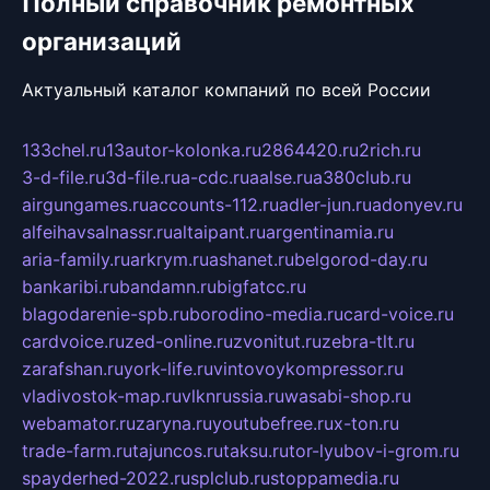
Полный справочник ремонтных
организаций
Актуальный каталог компаний по всей России
133chel.ru
13autor-kolonka.ru
2864420.ru
2rich.ru
3-d-file.ru
3d-file.ru
a-cdc.ru
aalse.ru
a380club.ru
airgungames.ru
accounts-112.ru
adler-jun.ru
adonyev.ru
alfeihavsalnassr.ru
altaipant.ru
argentinamia.ru
aria-family.ru
arkrym.ru
ashanet.ru
belgorod-day.ru
bankaribi.ru
bandamn.ru
bigfatcc.ru
blagodarenie-spb.ru
borodino-media.ru
card-voice.ru
cardvoice.ru
zed-online.ru
zvonitut.ru
zebra-tlt.ru
zarafshan.ru
york-life.ru
vintovoykompressor.ru
vladivostok-map.ru
vlknrussia.ru
wasabi-shop.ru
webamator.ru
zaryna.ru
youtubefree.ru
x-ton.ru
trade-farm.ru
tajuncos.ru
taksu.ru
tor-lyubov-i-grom.ru
spayderhed-2022.ru
splclub.ru
stoppamedia.ru