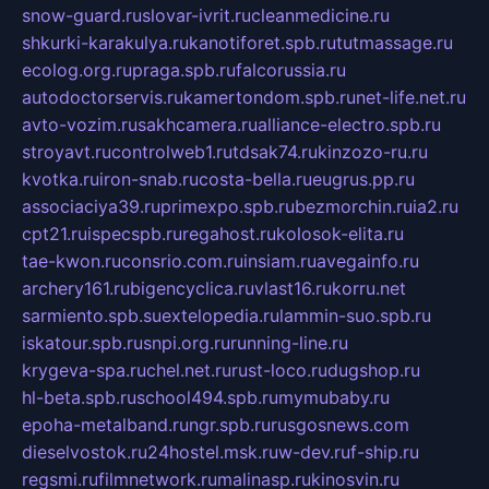
snow-guard.ru
slovar-ivrit.ru
cleanmedicine.ru
shkurki-karakulya.ru
kanotiforet.spb.ru
tutmassage.ru
ecolog.org.ru
praga.spb.ru
falcorussia.ru
autodoctorservis.ru
kamertondom.spb.ru
net-life.net.ru
avto-vozim.ru
sakhcamera.ru
alliance-electro.spb.ru
stroyavt.ru
controlweb1.ru
tdsak74.ru
kinzozo-ru.ru
kvotka.ru
iron-snab.ru
costa-bella.ru
eugrus.pp.ru
associaciya39.ru
primexpo.spb.ru
bezmorchin.ru
ia2.ru
cpt21.ru
ispecspb.ru
regahost.ru
kolosok-elita.ru
tae-kwon.ru
consrio.com.ru
insiam.ru
avegainfo.ru
archery161.ru
bigencyclica.ru
vlast16.ru
korru.net
sarmiento.spb.su
extelopedia.ru
lammin-suo.spb.ru
iskatour.spb.ru
snpi.org.ru
running-line.ru
krygeva-spa.ru
chel.net.ru
rust-loco.ru
dugshop.ru
hl-beta.spb.ru
school494.spb.ru
mymubaby.ru
epoha-metalband.ru
ngr.spb.ru
rusgosnews.com
dieselvostok.ru
24hostel.msk.ru
w-dev.ru
f-ship.ru
regsmi.ru
filmnetwork.ru
malinasp.ru
kinosvin.ru