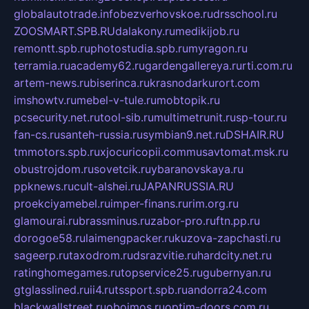
globalautotrade.info
bezverhovskoe.ru
drsschool.ru
ZOOSMART.SPB.RU
dalakony.ru
medikijob.ru
remontt.spb.ru
photostudia.spb.ru
myragon.ru
terramia.ru
academy62.ru
gardengallereya.ru
rti.com.ru
artem-news.ru
biserinca.ru
krasnodarkurort.com
imshowtv.ru
mebel-v-tule.ru
mobtopik.ru
pcsecurity.net.ru
tool-sib.ru
multimetrunit.ru
sp-tour.ru
fan-cs.ru
santeh-russia.ru
symbian9.net.ru
DSHAIR.RU
tmmotors.spb.ru
xjocuricopii.com
musavtomat.msk.ru
obustrojdom.ru
sovetcik.ru
ybaranovskaya.ru
ppknews.ru
cult-alshei.ru
JAPANRUSSIA.RU
proekciyamebel.ru
imper-finans.ru
rim.org.ru
glamourai.ru
brassminus.ru
zabor-pro.ru
ftn.pp.ru
dorogoe58.ru
laimengpacker.ru
kuzova-zapchasti.ru
sageerp.ru
taxodrom.ru
dsrazvitie.ru
hardcity.net.ru
ratinghomegames.ru
topservice25.ru
gubernyan.ru
gtglasslined.ru
ii4.ru
tssport.spb.ru
andorra24.com
blackwallstreet.ru
oboimos.ru
optim-doors.com.ru