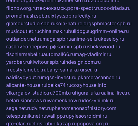
refine.org.ru
uk-krein.ru
kamensk61.ru
zooclub.info
filonov.org.ru
технокамск.рф
ra-spectr.ru
ooodriada.ru
promelmash.spb.ru
ixtys.spb.ru
fccity.ru
glamourstudio.spb.ru
kola-nature.org
spbmaster.spb.ru
musicoutlet.ru
china.msk.ru
bulldog.su
grimm-online.ru
outlander.net.ru
maga.spb.ru
anime-sell.ru
keseloy.ru
газприборсервис.рф
karmin.spb.ru
shekswood.ru
tischlermebel.ru
automall66.ru
mag-vladimir.ru
yardbar.ru
kiwitour.spb.ru
indesign.com.ru
freestylemebel.ru
bany-samara.ru
rsei.ru
naidisvoyput.ru
mgsn-invest.ru
ipkamerasannce.ru
alicante-house.ru
ibelka74.ru
cozyhouse.info
vlkargalev-studio.ru
700mb.ru
figura-ufa.ru
alina-live.ru
belarusiannews.ru
womenknow.ru
dos-vniimk.ru
sega.net.ru
dv.net.ru
phenomenonsofhistory.com
telesputnik.net.ru
wall.pp.ru
pylesosroidmi.ru
gtc-clan.ru
cligs.ru
bibikazap.ru
popova.org.ru
netwhistler.spb.ru
bellvil.ru
bonzon.ru
iss-vladik.ru