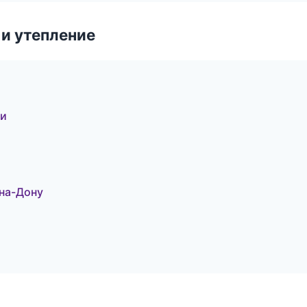
и утепление
ти
на-Дону