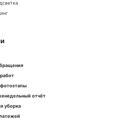
одсветка
динг
ми
обращения
 работ
 фотоэтапы
женедельный отчёт
ая уборка
платежей