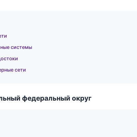
ети
чные системы
достоки
ерные сети
альный федеральный округ