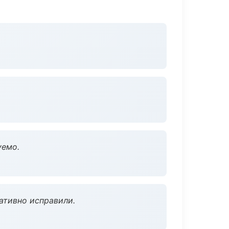
уемо.
ативно исправили.