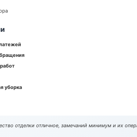
ора
ми
платежей
обращения
 работ
ая уборка
чество отделки отличное, замечаний минимум и их опер