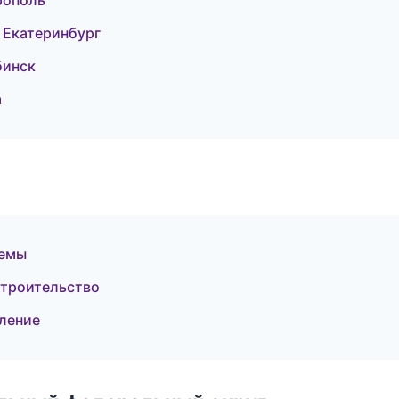
рополь
 Екатеринбург
бинск
а
темы
строительство
ление