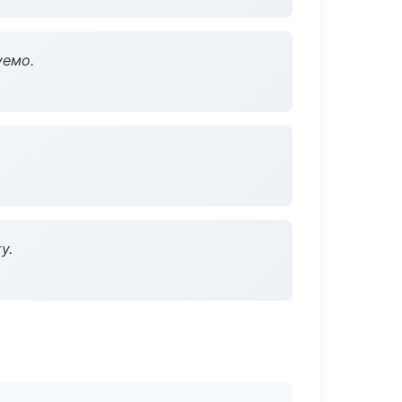
уемо.
у.