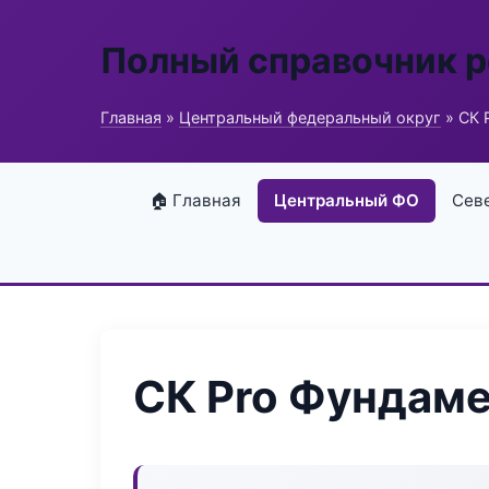
Полный справочник 
Главная
»
Центральный федеральный округ
» СК 
🏠 Главная
Центральный ФО
Сев
СК Pro Фундам