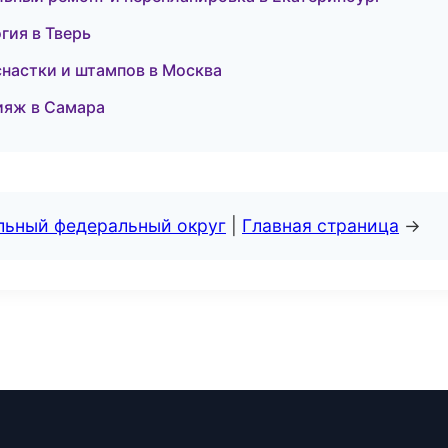
гия в Тверь
снастки и штампов в Москва
ияж в Самара
альный федеральный округ
|
Главная страница
→