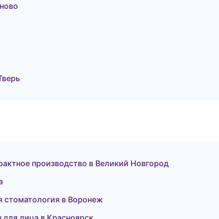
ново
Тверь
рактное производство в Великий Новгород
а
ая стоматология в Воронеж
ы для лица в Красноярск