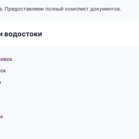
в. Предоставляем полный комплект документов.
и водостоки
ровск
мск
а
ск