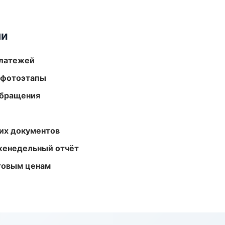
ми
платежей
 фотоэтапы
обращения
их документов
женедельный отчёт
птовым ценам