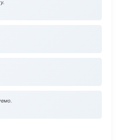
у.
уемо.