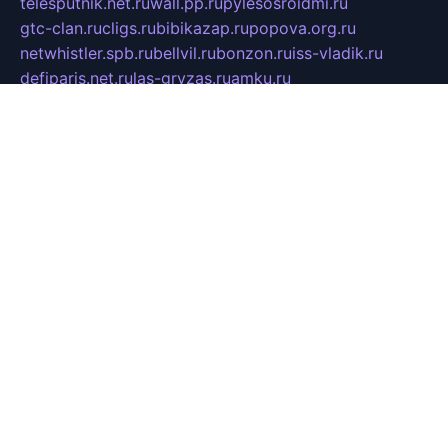
telesputnik.net.ru
wall.pp.ru
pylesosroidmi.ru
gtc-clan.ru
cligs.ru
bibikazap.ru
popova.org.ru
netwhistler.spb.ru
bellvil.ru
bonzon.ru
iss-vladik.ru
defiparis.net.ru
las-gryzas.ru
amku.ru
electednews.spb.ru
feather.org.ru
spar72.ru
tankiigri.ru
dominus.com.ru
ibtree.ru
sanykool.pp.ru
unixlib.org.ru
menatep.spb.ru
gartenterrassen.ru
printeka.ru
skvozilka.com.ru
parkovka-pub.ru
lovemobi.ru
art-ru.ru
emulatorz.com.ru
alucomp.com.ru
tatforum.com.ru
alternativa-profi.ru
dermakler.ru
artsurvey.ru
aredir.ru
khimspas.ru
centr-maxi.ru
2018r.ru
bort-stomer-defort.ru
professional2.ru
gibsons.ru
artselena.ru
art-pilot.ru
ingredient.spb.ru
npfpolimer.spb.ru
argentum.spb.ru
hom-edu.ru
af-num.ru
cashadvanceamericasev.org
trexp.spb.ru
apteka-gerzena.ru
vasilyevka.msk.ru
personalloanrgx.org
tishanskiysdk.ru
atma-volga.ru
yoga-media.ru
asmirnov.ru
betonvodincovo.ru