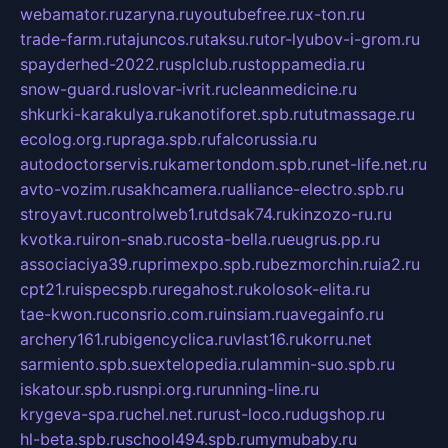
webamator.ru
zaryna.ru
youtubefree.ru
x-ton.ru
trade-farm.ru
tajuncos.ru
taksu.ru
tor-lyubov-i-grom.ru
spayderhed-2022.ru
splclub.ru
stoppamedia.ru
snow-guard.ru
slovar-ivrit.ru
cleanmedicine.ru
shkurki-karakulya.ru
kanotiforet.spb.ru
tutmassage.ru
ecolog.org.ru
praga.spb.ru
falcorussia.ru
autodoctorservis.ru
kamertondom.spb.ru
net-life.net.ru
avto-vozim.ru
sakhcamera.ru
alliance-electro.spb.ru
stroyavt.ru
controlweb1.ru
tdsak74.ru
kinzozo-ru.ru
kvotka.ru
iron-snab.ru
costa-bella.ru
eugrus.pp.ru
associaciya39.ru
primexpo.spb.ru
bezmorchin.ru
ia2.ru
cpt21.ru
ispecspb.ru
regahost.ru
kolosok-elita.ru
tae-kwon.ru
consrio.com.ru
insiam.ru
avegainfo.ru
archery161.ru
bigencyclica.ru
vlast16.ru
korru.net
sarmiento.spb.su
extelopedia.ru
lammin-suo.spb.ru
iskatour.spb.ru
snpi.org.ru
running-line.ru
krygeva-spa.ru
chel.net.ru
rust-loco.ru
dugshop.ru
hl-beta.spb.ru
school494.spb.ru
mymubaby.ru