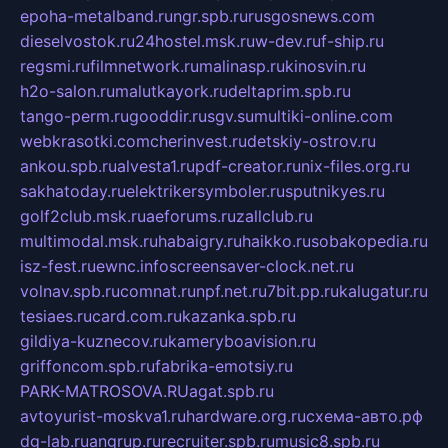
epoha-metalband.ru
ngr.spb.ru
rusgosnews.com
dieselvostok.ru
24hostel.msk.ru
w-dev.ru
f-ship.ru
regsmi.ru
filmnetwork.ru
malinasp.ru
kinosvin.ru
h2o-salon.ru
malutkayork.ru
deltaprim.spb.ru
tango-perm.ru
gooddir.ru
sgv.su
multiki-online.com
webkrasotki.com
cherinvest.ru
detskiy-ostrov.ru
ankou.spb.ru
alvesta1.ru
pdf-creator.ru
nix-files.org.ru
sakhatoday.ru
elektrikersymboler.ru
sputnikyes.ru
golf2club.msk.ru
aeforums.ru
zallclub.ru
multimodal.msk.ru
habaigry.ru
haikko.ru
sobakopedia.ru
isz-fest.ru
ewnc.info
screensaver-clock.net.ru
volnav.spb.ru
comnat.ru
npf.net.ru
7bit.pp.ru
kalugatur.ru
tesiaes.ru
card.com.ru
kazanka.spb.ru
gildiya-kuznecov.ru
kameryboavision.ru
griffoncom.spb.ru
fabrika-emotsiy.ru
PARK-MATROSOVA.RU
agat.spb.ru
avtoyurist-moskva1.ru
hardware.org.ru
схема-авто.рф
dg-lab.ru
angrup.ru
recruiter.spb.ru
music8.spb.ru