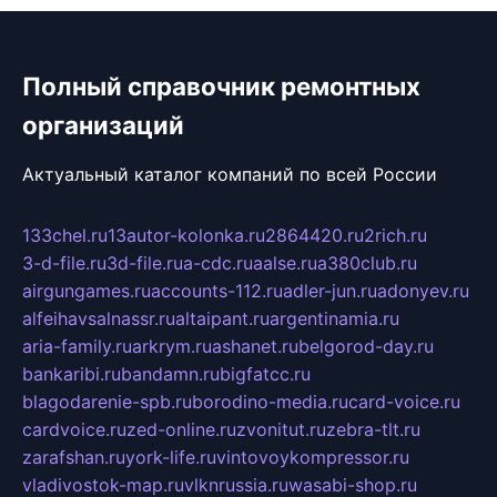
Полный справочник ремонтных
организаций
Актуальный каталог компаний по всей России
133chel.ru
13autor-kolonka.ru
2864420.ru
2rich.ru
3-d-file.ru
3d-file.ru
a-cdc.ru
aalse.ru
a380club.ru
airgungames.ru
accounts-112.ru
adler-jun.ru
adonyev.ru
alfeihavsalnassr.ru
altaipant.ru
argentinamia.ru
aria-family.ru
arkrym.ru
ashanet.ru
belgorod-day.ru
bankaribi.ru
bandamn.ru
bigfatcc.ru
blagodarenie-spb.ru
borodino-media.ru
card-voice.ru
cardvoice.ru
zed-online.ru
zvonitut.ru
zebra-tlt.ru
zarafshan.ru
york-life.ru
vintovoykompressor.ru
vladivostok-map.ru
vlknrussia.ru
wasabi-shop.ru