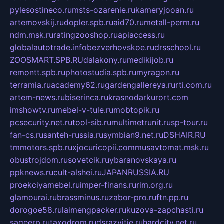
pylesostineco.ru
msts-ozarenie.ru
kameryjooan.ru
artemovskij.ru
dopler.spb.ru
aid70.ru
metall-perm.ru
ndm.msk.ru
ratingzooshop.ru
apiaccess.ru
globalautotrade.info
bezverhovskoe.ru
drsschool.ru
ZOOSMART.SPB.RU
dalakony.ru
medikijob.ru
remontt.spb.ru
photostudia.spb.ru
myragon.ru
terramia.ru
academy62.ru
gardengallereya.ru
rti.com.ru
artem-news.ru
biserinca.ru
krasnodarkurort.com
imshowtv.ru
mebel-v-tule.ru
mobtopik.ru
pcsecurity.net.ru
tool-sib.ru
multimetrunit.ru
sp-tour.ru
fan-cs.ru
santeh-russia.ru
symbian9.net.ru
DSHAIR.RU
tmmotors.spb.ru
xjocuricopii.com
musavtomat.msk.ru
obustrojdom.ru
sovetcik.ru
ybaranovskaya.ru
ppknews.ru
cult-alshei.ru
JAPANRUSSIA.RU
proekciyamebel.ru
imper-finans.ru
rim.org.ru
glamourai.ru
brassminus.ru
zabor-pro.ru
ftn.pp.ru
dorogoe58.ru
laimengpacker.ru
kuzova-zapchasti.ru
sageerp.ru
taxodrom.ru
dsrazvitie.ru
hardcity.net.ru