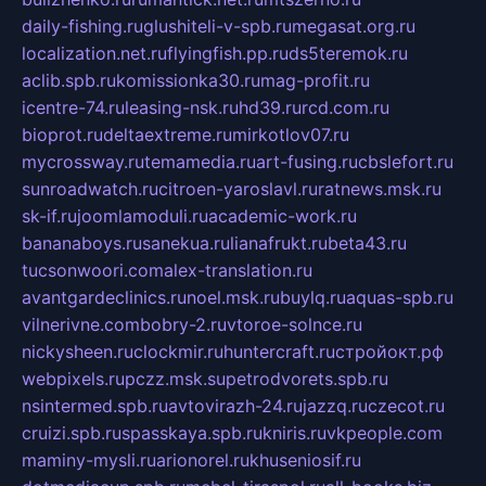
daily-fishing.ru
glushiteli-v-spb.ru
megasat.org.ru
localization.net.ru
flyingfish.pp.ru
ds5teremok.ru
aclib.spb.ru
komissionka30.ru
mag-profit.ru
icentre-74.ru
leasing-nsk.ru
hd39.ru
rcd.com.ru
bioprot.ru
deltaextreme.ru
mirkotlov07.ru
mycrossway.ru
temamedia.ru
art-fusing.ru
cbslefort.ru
sunroadwatch.ru
citroen-yaroslavl.ru
ratnews.msk.ru
sk-if.ru
joomlamoduli.ru
academic-work.ru
bananaboys.ru
sanekua.ru
lianafrukt.ru
beta43.ru
tucsonwoori.com
alex-translation.ru
avantgardeclinics.ru
noel.msk.ru
buylq.ru
aquas-spb.ru
vilnerivne.com
bobry-2.ru
vtoroe-solnce.ru
nickysheen.ru
clockmir.ru
huntercraft.ru
стройокт.рф
webpixels.ru
pczz.msk.su
petrodvorets.spb.ru
nsintermed.spb.ru
avtovirazh-24.ru
jazzq.ru
czecot.ru
cruizi.spb.ru
spasskaya.spb.ru
kniris.ru
vkpeople.com
maminy-mysli.ru
arionorel.ru
khuseniosif.ru