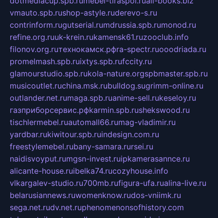
dotmediacup.spb.ru
mebel-tiraspol.ru
all-books.biz
vmauto.spb.ru
shop-astyle.ru
derevo-s.ru
contrinform.ru
gutserial.ru
mdrussia.spb.ru
monod.ru
refine.org.ru
uk-krein.ru
kamensk61.ru
zooclub.info
filonov.org.ru
технокамск.рф
ra-spectr.ru
ooodriada.ru
promelmash.spb.ru
ixtys.spb.ru
fccity.ru
glamourstudio.spb.ru
kola-nature.org
spbmaster.spb.ru
musicoutlet.ru
china.msk.ru
bulldog.su
grimm-online.ru
outlander.net.ru
maga.spb.ru
anime-sell.ru
keseloy.ru
газприборсервис.рф
karmin.spb.ru
shekswood.ru
tischlermebel.ru
automall66.ru
mag-vladimir.ru
yardbar.ru
kiwitour.spb.ru
indesign.com.ru
freestylemebel.ru
bany-samara.ru
rsei.ru
naidisvoyput.ru
mgsn-invest.ru
ipkamerasannce.ru
alicante-house.ru
ibelka74.ru
cozyhouse.info
vlkargalev-studio.ru
700mb.ru
figura-ufa.ru
alina-live.ru
belarusiannews.ru
womenknow.ru
dos-vniimk.ru
sega.net.ru
dv.net.ru
phenomenonsofhistory.com