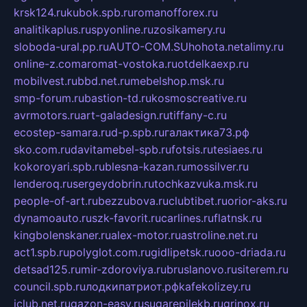
krsk124.ru
kubok.spb.ru
romanofforex.ru
analitikaplus.ru
spyonline.ru
zosikamery.ru
sloboda-ural.pp.ru
AUTO-COM.SU
hohota.net
alimy.ru
online-z.com
aromat-vostoka.ru
otdelkaexp.ru
mobilvest.ru
bbd.net.ru
mebelshop.msk.ru
smp-forum.ru
bastion-td.ru
kosmoscreative.ru
avrmotors.ru
art-galadesign.ru
tiffany-c.ru
ecostep-samara.ru
d-p.spb.ru
галактика73.рф
sko.com.ru
davitamebel-spb.ru
fotsis.ru
tesiaes.ru
kokoroyari.spb.ru
blesna-kazan.ru
mossilver.ru
lenderoq.ru
sergeydobrin.ru
tochkazvuka.msk.ru
people-of-art.ru
bezzubova.ru
clubtibet.ru
orior-aks.ru
dynamoauto.ru
szk-favorit.ru
carlines.ru
flatnsk.ru
kingbolenskaner.ru
alex-motor.ru
astroline.net.ru
act1.spb.ru
polyglot.com.ru
gidlipetsk.ru
ooo-driada.ru
detsad125.ru
mir-zdoroviya.ru
bruslanovo.ru
siterem.ru
council.spb.ru
лодкипатриот.рф
kafekolizey.ru
iclub.net.ru
gazon-easy.ru
sugarepilekb.ru
grinox.ru