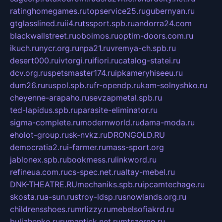
ratinghomegames.ru
topservice25.ru
gubernyan.ru
gtglasslined.ru
ii4.ru
tssport.spb.ru
andorra24.com
blackwallstreet.ru
oboimos.ru
optim-doors.com.ru
ikuch.ru
nycr.org.ru
npa21.ru
vremya-ch.spb.ru
desert000.ru
ivtorgi.ru
ifiori.ru
catalog-statei.ru
dcv.org.ru
spetsmaster174.ru
ipkameryhiseeu.ru
dum26.ru
ruspol.spb.ru
fr-opendp.ru
kam-solnyshko.ru
cheyenne-arapaho.ru
sevzapmetal.spb.ru
ted-lapidus.spb.ru
parasite-eliminator.ru
sigma-complete.ru
modernworld.ru
dama-moda.ru
eholot-group.ru
sk-nvkz.ru
DRONGOLD.RU
democratia2.ru
i-farmer.ru
mass-sport.org
jablonex.spb.ru
bookmess.ru
linkword.ru
refineua.com.ru
cs-spec.net.ru
altay-mebel.ru
DNK-THEATRE.RU
mechaniks.spb.ru
ipcamtechage.ru
skosta.ru
a-sun.ru
stroy-ldsp.ru
snowlands.org.ru
childrensshoes.ru
mrlizzy.ru
mebelsofiakrd.ru
bulizhenko.ru
rumantick.net.ru
mtszerno.ru