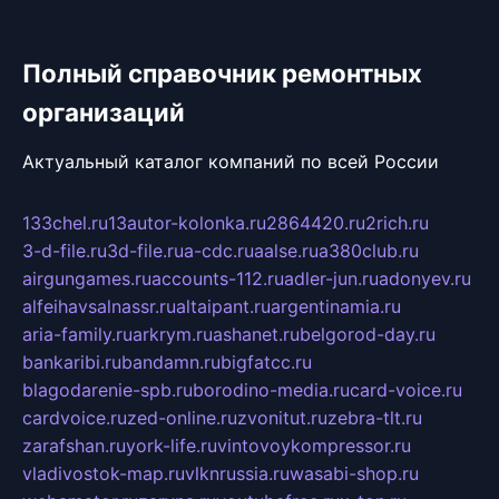
Полный справочник ремонтных
организаций
Актуальный каталог компаний по всей России
133chel.ru
13autor-kolonka.ru
2864420.ru
2rich.ru
3-d-file.ru
3d-file.ru
a-cdc.ru
aalse.ru
a380club.ru
airgungames.ru
accounts-112.ru
adler-jun.ru
adonyev.ru
alfeihavsalnassr.ru
altaipant.ru
argentinamia.ru
aria-family.ru
arkrym.ru
ashanet.ru
belgorod-day.ru
bankaribi.ru
bandamn.ru
bigfatcc.ru
blagodarenie-spb.ru
borodino-media.ru
card-voice.ru
cardvoice.ru
zed-online.ru
zvonitut.ru
zebra-tlt.ru
zarafshan.ru
york-life.ru
vintovoykompressor.ru
vladivostok-map.ru
vlknrussia.ru
wasabi-shop.ru