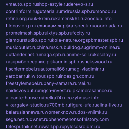
vmauto.spb.ru
shop-astyle.ru
derevo-s.ru
contrinform.ru
gutserial.ru
mdrussia.spb.ru
monod.ru
refine.org.ru
uk-krein.ru
kamensk61.ru
zooclub.info
filonov.org.ru
технокамск.рф
ra-spectr.ru
ooodriada.ru
promelmash.spb.ru
ixtys.spb.ru
fccity.ru
glamourstudio.spb.ru
kola-nature.org
spbmaster.spb.ru
musicoutlet.ru
china.msk.ru
bulldog.su
grimm-online.ru
outlander.net.ru
maga.spb.ru
anime-sell.ru
keseloy.ru
газприборсервис.рф
karmin.spb.ru
shekswood.ru
tischlermebel.ru
automall66.ru
mag-vladimir.ru
yardbar.ru
kiwitour.spb.ru
indesign.com.ru
freestylemebel.ru
bany-samara.ru
rsei.ru
naidisvoyput.ru
mgsn-invest.ru
ipkamerasannce.ru
alicante-house.ru
ibelka74.ru
cozyhouse.info
vlkargalev-studio.ru
700mb.ru
figura-ufa.ru
alina-live.ru
belarusiannews.ru
womenknow.ru
dos-vniimk.ru
sega.net.ru
dv.net.ru
phenomenonsofhistory.com
telesputnik.net.ru
wall.pp.ru
pylesosroidmi.ru