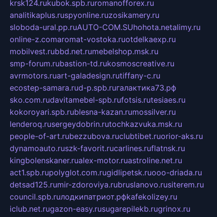
krsk124.ru
kubok.spb.ru
romanofforex.ru
analitikaplus.ru
spyonline.ru
zosikamery.ru
sloboda-ural.pp.ru
AUTO-COM.SU
hohota.net
alimy.ru
online-z.com
aromat-vostoka.ru
otdelkaexp.ru
mobilvest.ru
bbd.net.ru
mebelshop.msk.ru
smp-forum.ru
bastion-td.ru
kosmoscreative.ru
avrmotors.ru
art-galadesign.ru
tiffany-c.ru
ecostep-samara.ru
d-p.spb.ru
галактика73.рф
sko.com.ru
davitamebel-spb.ru
fotsis.ru
tesiaes.ru
kokoroyari.spb.ru
blesna-kazan.ru
mossilver.ru
lenderoq.ru
sergeydobrin.ru
tochkazvuka.msk.ru
people-of-art.ru
bezzubova.ru
clubtibet.ru
orior-aks.ru
dynamoauto.ru
szk-favorit.ru
carlines.ru
flatnsk.ru
kingbolenskaner.ru
alex-motor.ru
astroline.net.ru
act1.spb.ru
polyglot.com.ru
gidlipetsk.ru
ooo-driada.ru
detsad125.ru
mir-zdoroviya.ru
bruslanovo.ru
siterem.ru
council.spb.ru
лодкипатриот.рф
kafekolizey.ru
iclub.net.ru
gazon-easy.ru
sugarepilekb.ru
grinox.ru