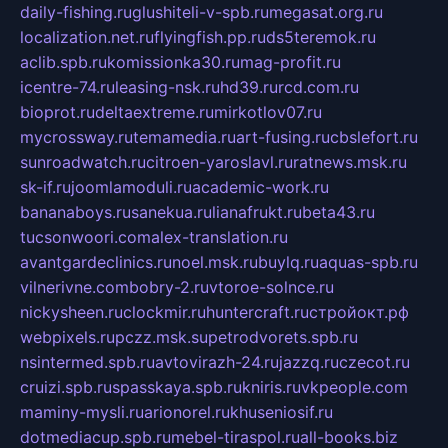
daily-fishing.ru
glushiteli-v-spb.ru
megasat.org.ru
localization.net.ru
flyingfish.pp.ru
ds5teremok.ru
aclib.spb.ru
komissionka30.ru
mag-profit.ru
icentre-74.ru
leasing-nsk.ru
hd39.ru
rcd.com.ru
bioprot.ru
deltaextreme.ru
mirkotlov07.ru
mycrossway.ru
temamedia.ru
art-fusing.ru
cbslefort.ru
sunroadwatch.ru
citroen-yaroslavl.ru
ratnews.msk.ru
sk-if.ru
joomlamoduli.ru
academic-work.ru
bananaboys.ru
sanekua.ru
lianafrukt.ru
beta43.ru
tucsonwoori.com
alex-translation.ru
avantgardeclinics.ru
noel.msk.ru
buylq.ru
aquas-spb.ru
vilnerivne.com
bobry-2.ru
vtoroe-solnce.ru
nickysheen.ru
clockmir.ru
huntercraft.ru
стройокт.рф
webpixels.ru
pczz.msk.su
petrodvorets.spb.ru
nsintermed.spb.ru
avtovirazh-24.ru
jazzq.ru
czecot.ru
cruizi.spb.ru
spasskaya.spb.ru
kniris.ru
vkpeople.com
maminy-mysli.ru
arionorel.ru
khuseniosif.ru
dotmediacup.spb.ru
mebel-tiraspol.ru
all-books.biz