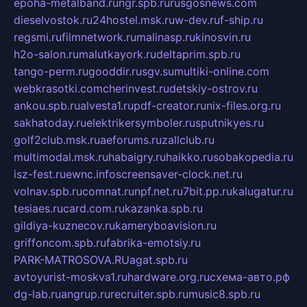
epoha-metalband.ru
ngr.spb.ru
rusgosnews.com
dieselvostok.ru
24hostel.msk.ru
w-dev.ru
f-ship.ru
regsmi.ru
filmnetwork.ru
malinasp.ru
kinosvin.ru
h2o-salon.ru
malutkayork.ru
deltaprim.spb.ru
tango-perm.ru
gooddir.ru
sgv.su
multiki-online.com
webkrasotki.com
cherinvest.ru
detskiy-ostrov.ru
ankou.spb.ru
alvesta1.ru
pdf-creator.ru
nix-files.org.ru
sakhatoday.ru
elektrikersymboler.ru
sputnikyes.ru
golf2club.msk.ru
aeforums.ru
zallclub.ru
multimodal.msk.ru
habaigry.ru
haikko.ru
sobakopedia.ru
isz-fest.ru
ewnc.info
screensaver-clock.net.ru
volnav.spb.ru
comnat.ru
npf.net.ru
7bit.pp.ru
kalugatur.ru
tesiaes.ru
card.com.ru
kazanka.spb.ru
gildiya-kuznecov.ru
kameryboavision.ru
griffoncom.spb.ru
fabrika-emotsiy.ru
PARK-MATROSOVA.RU
agat.spb.ru
avtoyurist-moskva1.ru
hardware.org.ru
схема-авто.рф
dg-lab.ru
angrup.ru
recruiter.spb.ru
music8.spb.ru