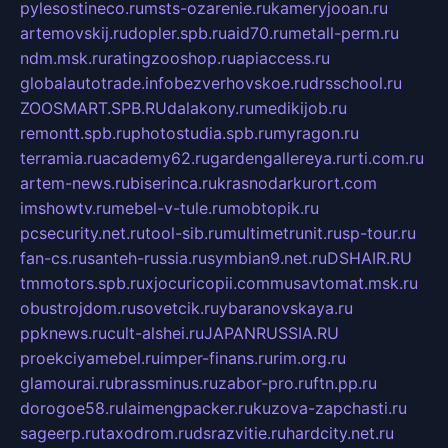
pylesostineco.ru
msts-ozarenie.ru
kameryjooan.ru
artemovskij.ru
dopler.spb.ru
aid70.ru
metall-perm.ru
ndm.msk.ru
ratingzooshop.ru
apiaccess.ru
globalautotrade.info
bezverhovskoe.ru
drsschool.ru
ZOOSMART.SPB.RU
dalakony.ru
medikijob.ru
remontt.spb.ru
photostudia.spb.ru
myragon.ru
terramia.ru
academy62.ru
gardengallereya.ru
rti.com.ru
artem-news.ru
biserinca.ru
krasnodarkurort.com
imshowtv.ru
mebel-v-tule.ru
mobtopik.ru
pcsecurity.net.ru
tool-sib.ru
multimetrunit.ru
sp-tour.ru
fan-cs.ru
santeh-russia.ru
symbian9.net.ru
DSHAIR.RU
tmmotors.spb.ru
xjocuricopii.com
musavtomat.msk.ru
obustrojdom.ru
sovetcik.ru
ybaranovskaya.ru
ppknews.ru
cult-alshei.ru
JAPANRUSSIA.RU
proekciyamebel.ru
imper-finans.ru
rim.org.ru
glamourai.ru
brassminus.ru
zabor-pro.ru
ftn.pp.ru
dorogoe58.ru
laimengpacker.ru
kuzova-zapchasti.ru
sageerp.ru
taxodrom.ru
dsrazvitie.ru
hardcity.net.ru