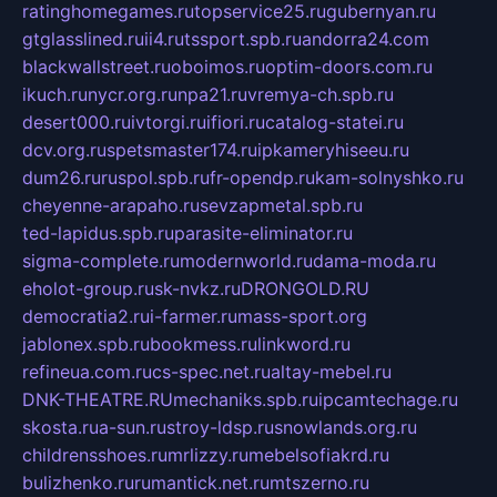
ratinghomegames.ru
topservice25.ru
gubernyan.ru
gtglasslined.ru
ii4.ru
tssport.spb.ru
andorra24.com
blackwallstreet.ru
oboimos.ru
optim-doors.com.ru
ikuch.ru
nycr.org.ru
npa21.ru
vremya-ch.spb.ru
desert000.ru
ivtorgi.ru
ifiori.ru
catalog-statei.ru
dcv.org.ru
spetsmaster174.ru
ipkameryhiseeu.ru
dum26.ru
ruspol.spb.ru
fr-opendp.ru
kam-solnyshko.ru
cheyenne-arapaho.ru
sevzapmetal.spb.ru
ted-lapidus.spb.ru
parasite-eliminator.ru
sigma-complete.ru
modernworld.ru
dama-moda.ru
eholot-group.ru
sk-nvkz.ru
DRONGOLD.RU
democratia2.ru
i-farmer.ru
mass-sport.org
jablonex.spb.ru
bookmess.ru
linkword.ru
refineua.com.ru
cs-spec.net.ru
altay-mebel.ru
DNK-THEATRE.RU
mechaniks.spb.ru
ipcamtechage.ru
skosta.ru
a-sun.ru
stroy-ldsp.ru
snowlands.org.ru
childrensshoes.ru
mrlizzy.ru
mebelsofiakrd.ru
bulizhenko.ru
rumantick.net.ru
mtszerno.ru