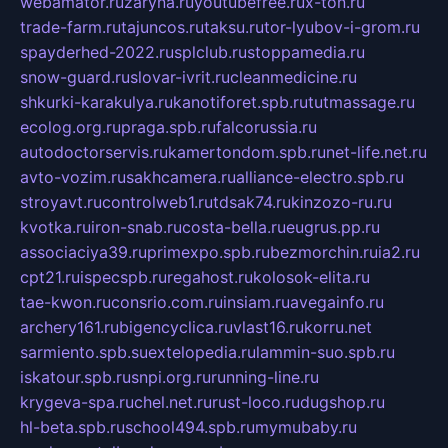
webamator.ru
zaryna.ru
youtubefree.ru
x-ton.ru
trade-farm.ru
tajuncos.ru
taksu.ru
tor-lyubov-i-grom.ru
spayderhed-2022.ru
splclub.ru
stoppamedia.ru
snow-guard.ru
slovar-ivrit.ru
cleanmedicine.ru
shkurki-karakulya.ru
kanotiforet.spb.ru
tutmassage.ru
ecolog.org.ru
praga.spb.ru
falcorussia.ru
autodoctorservis.ru
kamertondom.spb.ru
net-life.net.ru
avto-vozim.ru
sakhcamera.ru
alliance-electro.spb.ru
stroyavt.ru
controlweb1.ru
tdsak74.ru
kinzozo-ru.ru
kvotka.ru
iron-snab.ru
costa-bella.ru
eugrus.pp.ru
associaciya39.ru
primexpo.spb.ru
bezmorchin.ru
ia2.ru
cpt21.ru
ispecspb.ru
regahost.ru
kolosok-elita.ru
tae-kwon.ru
consrio.com.ru
insiam.ru
avegainfo.ru
archery161.ru
bigencyclica.ru
vlast16.ru
korru.net
sarmiento.spb.su
extelopedia.ru
lammin-suo.spb.ru
iskatour.spb.ru
snpi.org.ru
running-line.ru
krygeva-spa.ru
chel.net.ru
rust-loco.ru
dugshop.ru
hl-beta.spb.ru
school494.spb.ru
mymubaby.ru