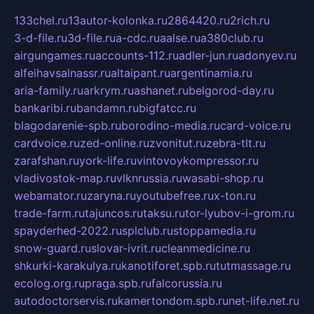
133chel.ru
13autor-kolonka.ru
2864420.ru
2rich.ru
3-d-file.ru
3d-file.ru
a-cdc.ru
aalse.ru
a380club.ru
airgungames.ru
accounts-112.ru
adler-jun.ru
adonyev.ru
alfeihavsalnassr.ru
altaipant.ru
argentinamia.ru
aria-family.ru
arkrym.ru
ashanet.ru
belgorod-day.ru
bankaribi.ru
bandamn.ru
bigfatcc.ru
blagodarenie-spb.ru
borodino-media.ru
card-voice.ru
cardvoice.ru
zed-online.ru
zvonitut.ru
zebra-tlt.ru
zarafshan.ru
york-life.ru
vintovoykompressor.ru
vladivostok-map.ru
vlknrussia.ru
wasabi-shop.ru
webamator.ru
zaryna.ru
youtubefree.ru
x-ton.ru
trade-farm.ru
tajuncos.ru
taksu.ru
tor-lyubov-i-grom.ru
spayderhed-2022.ru
splclub.ru
stoppamedia.ru
snow-guard.ru
slovar-ivrit.ru
cleanmedicine.ru
shkurki-karakulya.ru
kanotiforet.spb.ru
tutmassage.ru
ecolog.org.ru
praga.spb.ru
falcorussia.ru
autodoctorservis.ru
kamertondom.spb.ru
net-life.net.ru