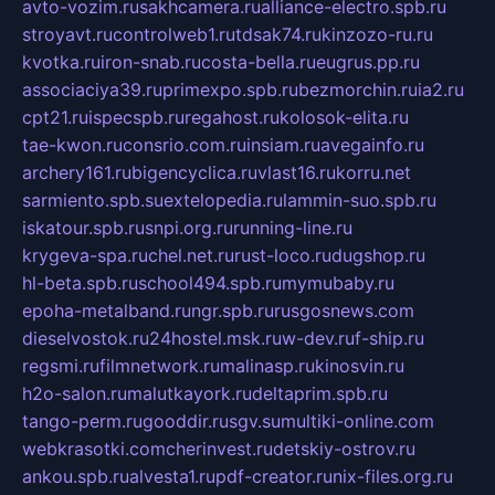
avto-vozim.ru
sakhcamera.ru
alliance-electro.spb.ru
stroyavt.ru
controlweb1.ru
tdsak74.ru
kinzozo-ru.ru
kvotka.ru
iron-snab.ru
costa-bella.ru
eugrus.pp.ru
associaciya39.ru
primexpo.spb.ru
bezmorchin.ru
ia2.ru
cpt21.ru
ispecspb.ru
regahost.ru
kolosok-elita.ru
tae-kwon.ru
consrio.com.ru
insiam.ru
avegainfo.ru
archery161.ru
bigencyclica.ru
vlast16.ru
korru.net
sarmiento.spb.su
extelopedia.ru
lammin-suo.spb.ru
iskatour.spb.ru
snpi.org.ru
running-line.ru
krygeva-spa.ru
chel.net.ru
rust-loco.ru
dugshop.ru
hl-beta.spb.ru
school494.spb.ru
mymubaby.ru
epoha-metalband.ru
ngr.spb.ru
rusgosnews.com
dieselvostok.ru
24hostel.msk.ru
w-dev.ru
f-ship.ru
regsmi.ru
filmnetwork.ru
malinasp.ru
kinosvin.ru
h2o-salon.ru
malutkayork.ru
deltaprim.spb.ru
tango-perm.ru
gooddir.ru
sgv.su
multiki-online.com
webkrasotki.com
cherinvest.ru
detskiy-ostrov.ru
ankou.spb.ru
alvesta1.ru
pdf-creator.ru
nix-files.org.ru