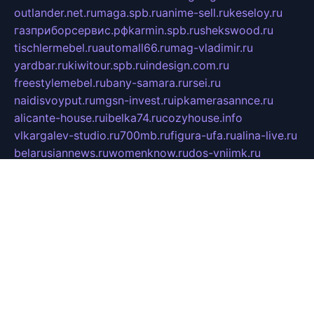
outlander.net.ru
maga.spb.ru
anime-sell.ru
keseloy.ru
газприборсервис.рф
karmin.spb.ru
shekswood.ru
tischlermebel.ru
automall66.ru
mag-vladimir.ru
yardbar.ru
kiwitour.spb.ru
indesign.com.ru
freestylemebel.ru
bany-samara.ru
rsei.ru
naidisvoyput.ru
mgsn-invest.ru
ipkamerasannce.ru
alicante-house.ru
ibelka74.ru
cozyhouse.info
vlkargalev-studio.ru
700mb.ru
figura-ufa.ru
alina-live.ru
belarusiannews.ru
womenknow.ru
dos-vniimk.ru
sega.net.ru
dv.net.ru
phenomenonsofhistory.com
telesputnik.net.ru
wall.pp.ru
pylesosroidmi.ru
gtc-clan.ru
cligs.ru
bibikazap.ru
popova.org.ru
netwhistler.spb.ru
bellvil.ru
bonzon.ru
iss-vladik.ru
defiparis.net.ru
las-gryzas.ru
amku.ru
electednews.spb.ru
feather.org.ru
spar72.ru
tankiigri.ru
dominus.com.ru
ibtree.ru
sanykool.pp.ru
unixlib.org.ru
menatep.spb.ru
gartenterrassen.ru
printeka.ru
skvozilka.com.ru
parkovka-pub.ru
lovemobi.ru
art-ru.ru