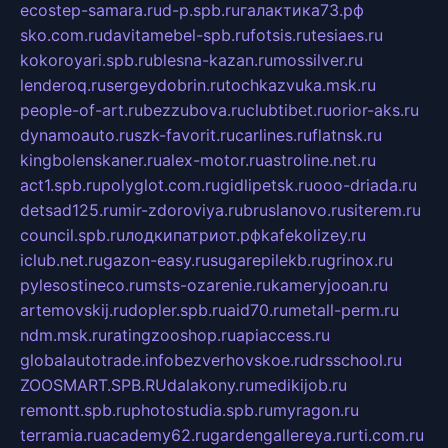
ecostep-samara.ru
d-p.spb.ru
галактика73.рф
sko.com.ru
davitamebel-spb.ru
fotsis.ru
tesiaes.ru
kokoroyari.spb.ru
blesna-kazan.ru
mossilver.ru
lenderoq.ru
sergeydobrin.ru
tochkazvuka.msk.ru
people-of-art.ru
bezzubova.ru
clubtibet.ru
orior-aks.ru
dynamoauto.ru
szk-favorit.ru
carlines.ru
flatnsk.ru
kingbolenskaner.ru
alex-motor.ru
astroline.net.ru
act1.spb.ru
polyglot.com.ru
gidlipetsk.ru
ooo-driada.ru
detsad125.ru
mir-zdoroviya.ru
bruslanovo.ru
siterem.ru
council.spb.ru
лодкипатриот.рф
kafekolizey.ru
iclub.net.ru
gazon-easy.ru
sugarepilekb.ru
grinox.ru
pylesostineco.ru
msts-ozarenie.ru
kameryjooan.ru
artemovskij.ru
dopler.spb.ru
aid70.ru
metall-perm.ru
ndm.msk.ru
ratingzooshop.ru
apiaccess.ru
globalautotrade.info
bezverhovskoe.ru
drsschool.ru
ZOOSMART.SPB.RU
dalakony.ru
medikijob.ru
remontt.spb.ru
photostudia.spb.ru
myragon.ru
terramia.ru
academy62.ru
gardengallereya.ru
rti.com.ru