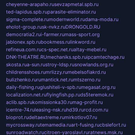
cheyenne-arapaho.ru
sevzapmetal.spb.ru
ted-lapidus.spb.ru
parasite-eliminator.ru
sigma-complete.ru
modernworld.ru
dama-moda.ru
eholot-group.ru
sk-nvkz.ru
DRONGOLD.RU
democratia2.ru
i-farmer.ru
mass-sport.org
jablonex.spb.ru
bookmess.ru
linkword.ru
refineua.com.ru
cs-spec.net.ru
altay-mebel.ru
DNK-THEATRE.RU
mechaniks.spb.ru
ipcamtechage.ru
skosta.ru
a-sun.ru
stroy-ldsp.ru
snowlands.org.ru
childrensshoes.ru
mrlizzy.ru
mebelsofiakrd.ru
bulizhenko.ru
rumantick.net.ru
mtszerno.ru
daily-fishing.ru
glushiteli-v-spb.ru
megasat.org.ru
localization.net.ru
flyingfish.pp.ru
ds5teremok.ru
aclib.spb.ru
komissionka30.ru
mag-profit.ru
icentre-74.ru
leasing-nsk.ru
hd39.ru
rcd.com.ru
bioprot.ru
deltaextreme.ru
mirkotlov07.ru
mycrossway.ru
temamedia.ru
art-fusing.ru
cbslefort.ru
sunroadwatch.ru
citroen-yaroslavl.ru
ratnews.msk.ru