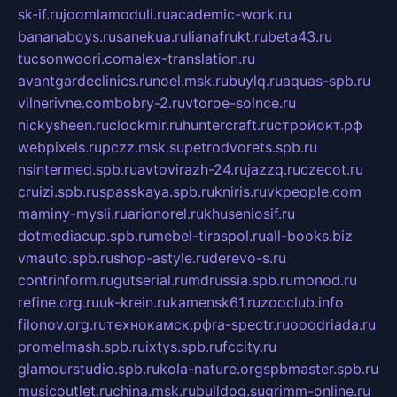
sk-if.ru
joomlamoduli.ru
academic-work.ru
bananaboys.ru
sanekua.ru
lianafrukt.ru
beta43.ru
tucsonwoori.com
alex-translation.ru
avantgardeclinics.ru
noel.msk.ru
buylq.ru
aquas-spb.ru
vilnerivne.com
bobry-2.ru
vtoroe-solnce.ru
nickysheen.ru
clockmir.ru
huntercraft.ru
стройокт.рф
webpixels.ru
pczz.msk.su
petrodvorets.spb.ru
nsintermed.spb.ru
avtovirazh-24.ru
jazzq.ru
czecot.ru
cruizi.spb.ru
spasskaya.spb.ru
kniris.ru
vkpeople.com
maminy-mysli.ru
arionorel.ru
khuseniosif.ru
dotmediacup.spb.ru
mebel-tiraspol.ru
all-books.biz
vmauto.spb.ru
shop-astyle.ru
derevo-s.ru
contrinform.ru
gutserial.ru
mdrussia.spb.ru
monod.ru
refine.org.ru
uk-krein.ru
kamensk61.ru
zooclub.info
filonov.org.ru
технокамск.рф
ra-spectr.ru
ooodriada.ru
promelmash.spb.ru
ixtys.spb.ru
fccity.ru
glamourstudio.spb.ru
kola-nature.org
spbmaster.spb.ru
musicoutlet.ru
china.msk.ru
bulldog.su
grimm-online.ru