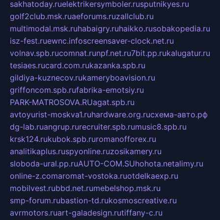
sakhatoday.ru
elektrikersymboler.ru
sputnikyes.ru
golf2club.msk.ru
aeforums.ru
zallclub.ru
multimodal.msk.ru
habaigry.ru
haikko.ru
sobakopedia.ru
isz-fest.ru
ewnc.info
screensaver-clock.net.ru
volnav.spb.ru
comnat.ru
npf.net.ru
7bit.pp.ru
kalugatur.ru
tesiaes.ru
card.com.ru
kazanka.spb.ru
gildiya-kuznecov.ru
kameryboavision.ru
griffoncom.spb.ru
fabrika-emotsiy.ru
PARK-MATROSOVA.RU
agat.spb.ru
avtoyurist-moskva1.ru
hardware.org.ru
схема-авто.рф
dg-lab.ru
angrup.ru
recruiter.spb.ru
music8.spb.ru
krsk124.ru
kubok.spb.ru
romanofforex.ru
analitikaplus.ru
spyonline.ru
zosikamery.ru
sloboda-ural.pp.ru
AUTO-COM.SU
hohota.net
alimy.ru
online-z.com
aromat-vostoka.ru
otdelkaexp.ru
mobilvest.ru
bbd.net.ru
mebelshop.msk.ru
smp-forum.ru
bastion-td.ru
kosmoscreative.ru
avrmotors.ru
art-galadesign.ru
tiffany-c.ru