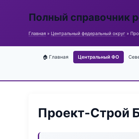
Полный справочник 
Главная
»
Центральный федеральный округ
» Про
🏠 Главная
Центральный ФО
Сев
Проект-Строй Б