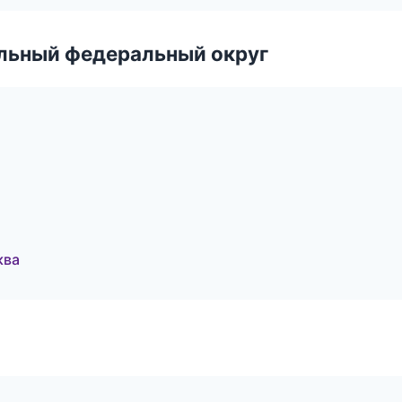
альный федеральный округ
ква