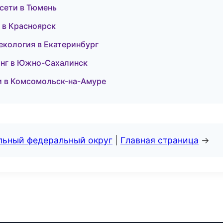
сети в Тюмень
 в Красноярск
некология в Екатеринбург
инг в Южно-Сахалинск
ри в Комсомольск-на-Амуре
альный федеральный округ
|
Главная страница
→