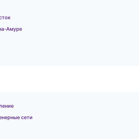
сток
на-Амуре
ление
енерные сети