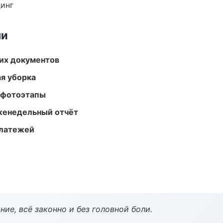
динг
ми
их документов
ая уборка
 фотоэтапы
женедельный отчёт
платежей
ие, всё законно и без головной боли.