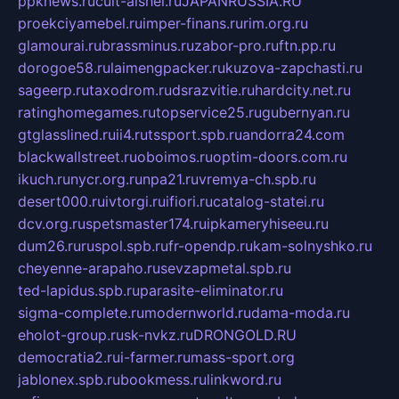
ppknews.ru
cult-alshei.ru
JAPANRUSSIA.RU
proekciyamebel.ru
imper-finans.ru
rim.org.ru
glamourai.ru
brassminus.ru
zabor-pro.ru
ftn.pp.ru
dorogoe58.ru
laimengpacker.ru
kuzova-zapchasti.ru
sageerp.ru
taxodrom.ru
dsrazvitie.ru
hardcity.net.ru
ratinghomegames.ru
topservice25.ru
gubernyan.ru
gtglasslined.ru
ii4.ru
tssport.spb.ru
andorra24.com
blackwallstreet.ru
oboimos.ru
optim-doors.com.ru
ikuch.ru
nycr.org.ru
npa21.ru
vremya-ch.spb.ru
desert000.ru
ivtorgi.ru
ifiori.ru
catalog-statei.ru
dcv.org.ru
spetsmaster174.ru
ipkameryhiseeu.ru
dum26.ru
ruspol.spb.ru
fr-opendp.ru
kam-solnyshko.ru
cheyenne-arapaho.ru
sevzapmetal.spb.ru
ted-lapidus.spb.ru
parasite-eliminator.ru
sigma-complete.ru
modernworld.ru
dama-moda.ru
eholot-group.ru
sk-nvkz.ru
DRONGOLD.RU
democratia2.ru
i-farmer.ru
mass-sport.org
jablonex.spb.ru
bookmess.ru
linkword.ru