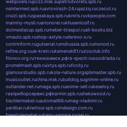
webpixels.ru
pczz.msk.su
petrodvorets.spb.ru
nsintermed.spb.ru
avtovirazh-24.ru
jazzq.ru
czecot.ru
cruizi.spb.ru
spasskaya.spb.ru
kniris.ru
vkpeople.com
maminy-mysli.ru
arionorel.ru
khuseniosif.ru
dotmediacup.spb.ru
mebel-tiraspol.ru
all-books.biz
vmauto.spb.ru
shop-astyle.ru
derevo-s.ru
contrinform.ru
gutserial.ru
mdrussia.spb.ru
monod.ru
refine.org.ru
uk-krein.ru
kamensk61.ru
zooclub.info
filonov.org.ru
технокамск.рф
ra-spectr.ru
ooodriada.ru
promelmash.spb.ru
ixtys.spb.ru
fccity.ru
glamourstudio.spb.ru
kola-nature.org
spbmaster.spb.ru
musicoutlet.ru
china.msk.ru
bulldog.su
grimm-online.ru
outlander.net.ru
maga.spb.ru
anime-sell.ru
keseloy.ru
газприборсервис.рф
karmin.spb.ru
shekswood.ru
tischlermebel.ru
automall66.ru
mag-vladimir.ru
yardbar.ru
kiwitour.spb.ru
indesign.com.ru
freestylemebel.ru
bany-samara.ru
rsei.ru
naidisvoyput.ru
mgsn-invest.ru
ipkamerasannce.ru