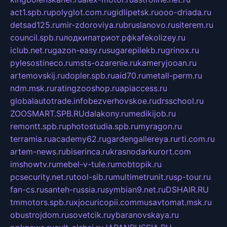
act1.spb.ru
polyglot.com.ru
gidlipetsk.ru
ooo-driada.ru
detsad125.ru
mir-zdoroviya.ru
bruslanovo.ru
siterem.ru
council.spb.ru
лодкипатриот.рф
kafekolizey.ru
iclub.net.ru
gazon-easy.ru
sugarepilekb.ru
grinox.ru
pylesostineco.ru
msts-ozarenie.ru
kameryjooan.ru
artemovskij.ru
dopler.spb.ru
aid70.ru
metall-perm.ru
ndm.msk.ru
ratingzooshop.ru
apiaccess.ru
globalautotrade.info
bezverhovskoe.ru
drsschool.ru
ZOOSMART.SPB.RU
dalakony.ru
medikijob.ru
remontt.spb.ru
photostudia.spb.ru
myragon.ru
terramia.ru
academy62.ru
gardengallereya.ru
rti.com.ru
artem-news.ru
biserinca.ru
krasnodarkurort.com
imshowtv.ru
mebel-v-tule.ru
mobtopik.ru
pcsecurity.net.ru
tool-sib.ru
multimetrunit.ru
sp-tour.ru
fan-cs.ru
santeh-russia.ru
symbian9.net.ru
DSHAIR.RU
tmmotors.spb.ru
xjocuricopii.com
musavtomat.msk.ru
obustrojdom.ru
sovetcik.ru
ybaranovskaya.ru