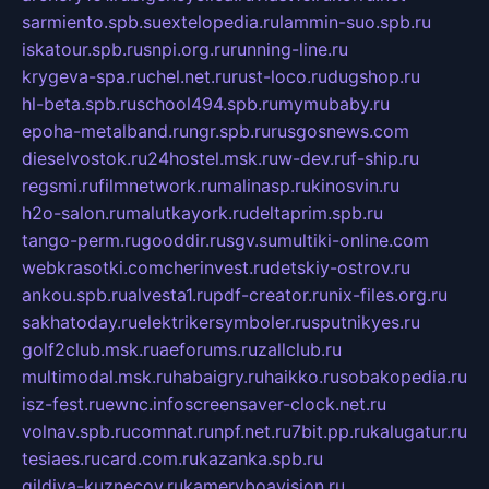
sarmiento.spb.su
extelopedia.ru
lammin-suo.spb.ru
iskatour.spb.ru
snpi.org.ru
running-line.ru
krygeva-spa.ru
chel.net.ru
rust-loco.ru
dugshop.ru
hl-beta.spb.ru
school494.spb.ru
mymubaby.ru
epoha-metalband.ru
ngr.spb.ru
rusgosnews.com
dieselvostok.ru
24hostel.msk.ru
w-dev.ru
f-ship.ru
regsmi.ru
filmnetwork.ru
malinasp.ru
kinosvin.ru
h2o-salon.ru
malutkayork.ru
deltaprim.spb.ru
tango-perm.ru
gooddir.ru
sgv.su
multiki-online.com
webkrasotki.com
cherinvest.ru
detskiy-ostrov.ru
ankou.spb.ru
alvesta1.ru
pdf-creator.ru
nix-files.org.ru
sakhatoday.ru
elektrikersymboler.ru
sputnikyes.ru
golf2club.msk.ru
aeforums.ru
zallclub.ru
multimodal.msk.ru
habaigry.ru
haikko.ru
sobakopedia.ru
isz-fest.ru
ewnc.info
screensaver-clock.net.ru
volnav.spb.ru
comnat.ru
npf.net.ru
7bit.pp.ru
kalugatur.ru
tesiaes.ru
card.com.ru
kazanka.spb.ru
gildiya-kuznecov.ru
kameryboavision.ru