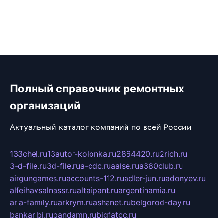
Полный справочник ремонтных
организаций
Актуальный каталог компаний по всей России
133chel.ru
13autor-kolonka.ru
2864420.ru
2rich.ru
3-d-file.ru
3d-file.ru
a-cdc.ru
aalse.ru
a380club.ru
airgungames.ru
accounts-112.ru
adler-jun.ru
adonyev.ru
alfeihavsalnassr.ru
altaipant.ru
argentinamia.ru
aria-family.ru
arkrym.ru
ashanet.ru
belgorod-day.ru
bankaribi.ru
bandamn.ru
bigfatcc.ru