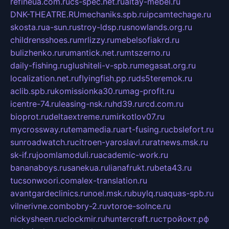
refineua.com.ru
cs-spec.net.ru
altay-mebel.ru
DNK-THEATRE.RU
mechaniks.spb.ru
ipcamtechage.ru
skosta.ru
a-sun.ru
stroy-ldsp.ru
snowlands.org.ru
childrensshoes.ru
mrlizzy.ru
mebelsofiakrd.ru
bulizhenko.ru
rumantick.net.ru
mtszerno.ru
daily-fishing.ru
glushiteli-v-spb.ru
megasat.org.ru
localization.net.ru
flyingfish.pp.ru
ds5teremok.ru
aclib.spb.ru
komissionka30.ru
mag-profit.ru
icentre-74.ru
leasing-nsk.ru
hd39.ru
rcd.com.ru
bioprot.ru
deltaextreme.ru
mirkotlov07.ru
mycrossway.ru
temamedia.ru
art-fusing.ru
cbslefort.ru
sunroadwatch.ru
citroen-yaroslavl.ru
ratnews.msk.ru
sk-if.ru
joomlamoduli.ru
academic-work.ru
bananaboys.ru
sanekua.ru
lianafrukt.ru
beta43.ru
tucsonwoori.com
alex-translation.ru
avantgardeclinics.ru
noel.msk.ru
buylq.ru
aquas-spb.ru
vilnerivne.com
bobry-2.ru
vtoroe-solnce.ru
nickysheen.ru
clockmir.ru
huntercraft.ru
стройокт.рф