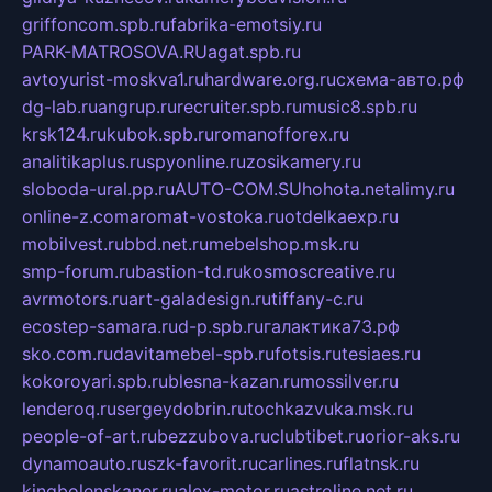
griffoncom.spb.ru
fabrika-emotsiy.ru
PARK-MATROSOVA.RU
agat.spb.ru
avtoyurist-moskva1.ru
hardware.org.ru
схема-авто.рф
dg-lab.ru
angrup.ru
recruiter.spb.ru
music8.spb.ru
krsk124.ru
kubok.spb.ru
romanofforex.ru
analitikaplus.ru
spyonline.ru
zosikamery.ru
sloboda-ural.pp.ru
AUTO-COM.SU
hohota.net
alimy.ru
online-z.com
aromat-vostoka.ru
otdelkaexp.ru
mobilvest.ru
bbd.net.ru
mebelshop.msk.ru
smp-forum.ru
bastion-td.ru
kosmoscreative.ru
avrmotors.ru
art-galadesign.ru
tiffany-c.ru
ecostep-samara.ru
d-p.spb.ru
галактика73.рф
sko.com.ru
davitamebel-spb.ru
fotsis.ru
tesiaes.ru
kokoroyari.spb.ru
blesna-kazan.ru
mossilver.ru
lenderoq.ru
sergeydobrin.ru
tochkazvuka.msk.ru
people-of-art.ru
bezzubova.ru
clubtibet.ru
orior-aks.ru
dynamoauto.ru
szk-favorit.ru
carlines.ru
flatnsk.ru
kingbolenskaner.ru
alex-motor.ru
astroline.net.ru