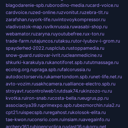
blagodarenie-spb.ru
borodino-media.ru
card-voice.ru
cardvoice.ru
zed-online.ru
zvonitut.ru
zebra-tlt.ru
zarafshan.ru
york-life.ru
vintovoykompressor.ru
vladivostok-map.ru
vlknrussia.ru
wasabi-shop.ru
webamator.ru
zaryna.ru
youtubefree.ru
x-ton.ru
trade-farm.ru
tajuncos.ru
taksu.ru
tor-lyubov-i-grom.ru
spayderhed-2022.ru
splclub.ru
stoppamedia.ru
snow-guard.ru
slovar-ivrit.ru
cleanmedicine.ru
shkurki-karakulya.ru
kanotiforet.spb.ru
tutmassage.ru
ecolog.org.ru
praga.spb.ru
falcorussia.ru
autodoctorservis.ru
kamertondom.spb.ru
net-life.net.ru
avto-vozim.ru
sakhcamera.ru
alliance-electro.spb.ru
stroyavt.ru
controlweb1.ru
tdsak74.ru
kinzozo-ru.ru
kvotka.ru
iron-snab.ru
costa-bella.ru
eugrus.pp.ru
associaciya39.ru
primexpo.spb.ru
bezmorchin.ru
ia2.ru
cpt21.ru
ispecspb.ru
regahost.ru
kolosok-elita.ru
tae-kwon.ru
consrio.com.ru
insiam.ru
avegainfo.ru
archery161.ru
bigencyclica.ru
vlast16.ru
korru.net