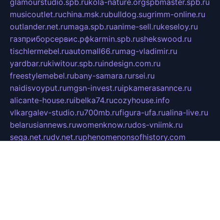
glamourstudio.spb.ru
kola-nature.org
spbmaster.spb.ru
musicoutlet.ru
china.msk.ru
bulldog.su
grimm-online.ru
outlander.net.ru
maga.spb.ru
anime-sell.ru
keseloy.ru
газприборсервис.рф
karmin.spb.ru
shekswood.ru
tischlermebel.ru
automall66.ru
mag-vladimir.ru
yardbar.ru
kiwitour.spb.ru
indesign.com.ru
freestylemebel.ru
bany-samara.ru
rsei.ru
naidisvoyput.ru
mgsn-invest.ru
ipkamerasannce.ru
alicante-house.ru
ibelka74.ru
cozyhouse.info
vlkargalev-studio.ru
700mb.ru
figura-ufa.ru
alina-live.ru
belarusiannews.ru
womenknow.ru
dos-vniimk.ru
sega.net.ru
dv.net.ru
phenomenonsofhistory.com
telesputnik.net.ru
wall.pp.ru
pylesosroidmi.ru
gtc-clan.ru
cligs.ru
bibikazap.ru
popova.org.ru
netwhistler.spb.ru
bellvil.ru
bonzon.ru
iss-vladik.ru
defiparis.net.ru
las-gryzas.ru
amku.ru
electednews.spb.ru
feather.org.ru
spar72.ru
tankiigri.ru
dominus.com.ru
ibtree.ru
sanykool.pp.ru
unixlib.org.ru