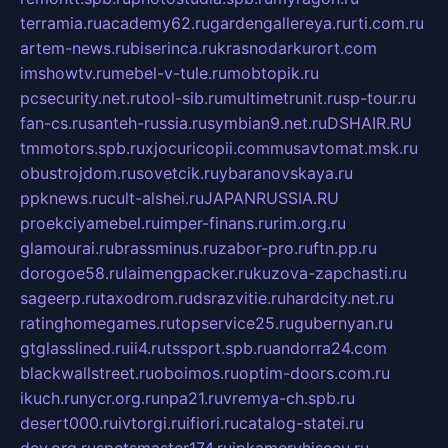
terramia.ru
academy62.ru
gardengallereya.ru
rti.com.ru
artem-news.ru
biserinca.ru
krasnodarkurort.com
imshowtv.ru
mebel-v-tule.ru
mobtopik.ru
pcsecurity.net.ru
tool-sib.ru
multimetrunit.ru
sp-tour.ru
fan-cs.ru
santeh-russia.ru
symbian9.net.ru
DSHAIR.RU
tmmotors.spb.ru
xjocuricopii.com
musavtomat.msk.ru
obustrojdom.ru
sovetcik.ru
ybaranovskaya.ru
ppknews.ru
cult-alshei.ru
JAPANRUSSIA.RU
proekciyamebel.ru
imper-finans.ru
rim.org.ru
glamourai.ru
brassminus.ru
zabor-pro.ru
ftn.pp.ru
dorogoe58.ru
laimengpacker.ru
kuzova-zapchasti.ru
sageerp.ru
taxodrom.ru
dsrazvitie.ru
hardcity.net.ru
ratinghomegames.ru
topservice25.ru
gubernyan.ru
gtglasslined.ru
ii4.ru
tssport.spb.ru
andorra24.com
blackwallstreet.ru
oboimos.ru
optim-doors.com.ru
ikuch.ru
nycr.org.ru
npa21.ru
vremya-ch.spb.ru
desert000.ru
ivtorgi.ru
ifiori.ru
catalog-statei.ru
dcv.org.ru
spetsmaster174.ru
ipkameryhiseeu.ru