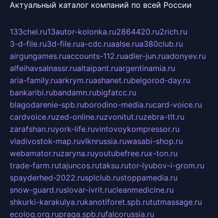
Актуальный каталог компаний по всей России
133chel.ru
13autor-kolonka.ru
2864420.ru
2rich.ru
3-d-file.ru
3d-file.ru
a-cdc.ru
aalse.ru
a380club.ru
airgungames.ru
accounts-112.ru
adler-jun.ru
adonyev.ru
alfeihavsalnassr.ru
altaipant.ru
argentinamia.ru
aria-family.ru
arkrym.ru
ashanet.ru
belgorod-day.ru
bankaribi.ru
bandamn.ru
bigfatcc.ru
blagodarenie-spb.ru
borodino-media.ru
card-voice.ru
cardvoice.ru
zed-online.ru
zvonitut.ru
zebra-tlt.ru
zarafshan.ru
york-life.ru
vintovoykompressor.ru
vladivostok-map.ru
vlknrussia.ru
wasabi-shop.ru
webamator.ru
zaryna.ru
youtubefree.ru
x-ton.ru
trade-farm.ru
tajuncos.ru
taksu.ru
tor-lyubov-i-grom.ru
spayderhed-2022.ru
splclub.ru
stoppamedia.ru
snow-guard.ru
slovar-ivrit.ru
cleanmedicine.ru
shkurki-karakulya.ru
kanotiforet.spb.ru
tutmassage.ru
ecolog.org.ru
praga.spb.ru
falcorussia.ru