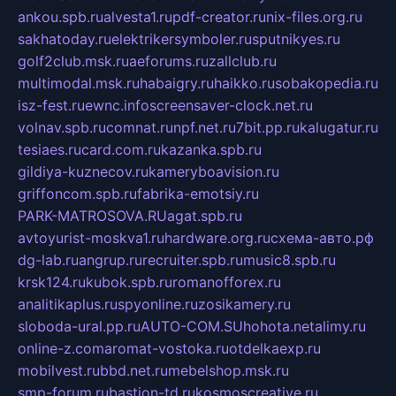
ankou.spb.ru
alvesta1.ru
pdf-creator.ru
nix-files.org.ru
sakhatoday.ru
elektrikersymboler.ru
sputnikyes.ru
golf2club.msk.ru
aeforums.ru
zallclub.ru
multimodal.msk.ru
habaigry.ru
haikko.ru
sobakopedia.ru
isz-fest.ru
ewnc.info
screensaver-clock.net.ru
volnav.spb.ru
comnat.ru
npf.net.ru
7bit.pp.ru
kalugatur.ru
tesiaes.ru
card.com.ru
kazanka.spb.ru
gildiya-kuznecov.ru
kameryboavision.ru
griffoncom.spb.ru
fabrika-emotsiy.ru
PARK-MATROSOVA.RU
agat.spb.ru
avtoyurist-moskva1.ru
hardware.org.ru
схема-авто.рф
dg-lab.ru
angrup.ru
recruiter.spb.ru
music8.spb.ru
krsk124.ru
kubok.spb.ru
romanofforex.ru
analitikaplus.ru
spyonline.ru
zosikamery.ru
sloboda-ural.pp.ru
AUTO-COM.SU
hohota.net
alimy.ru
online-z.com
aromat-vostoka.ru
otdelkaexp.ru
mobilvest.ru
bbd.net.ru
mebelshop.msk.ru
smp-forum.ru
bastion-td.ru
kosmoscreative.ru