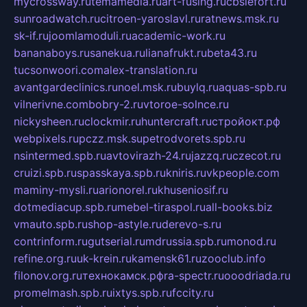
mycrossway.ru
temamedia.ru
art-fusing.ru
cbslefort.ru
sunroadwatch.ru
citroen-yaroslavl.ru
ratnews.msk.ru
sk-if.ru
joomlamoduli.ru
academic-work.ru
bananaboys.ru
sanekua.ru
lianafrukt.ru
beta43.ru
tucsonwoori.com
alex-translation.ru
avantgardeclinics.ru
noel.msk.ru
buylq.ru
aquas-spb.ru
vilnerivne.com
bobry-2.ru
vtoroe-solnce.ru
nickysheen.ru
clockmir.ru
huntercraft.ru
стройокт.рф
webpixels.ru
pczz.msk.su
petrodvorets.spb.ru
nsintermed.spb.ru
avtovirazh-24.ru
jazzq.ru
czecot.ru
cruizi.spb.ru
spasskaya.spb.ru
kniris.ru
vkpeople.com
maminy-mysli.ru
arionorel.ru
khuseniosif.ru
dotmediacup.spb.ru
mebel-tiraspol.ru
all-books.biz
vmauto.spb.ru
shop-astyle.ru
derevo-s.ru
contrinform.ru
gutserial.ru
mdrussia.spb.ru
monod.ru
refine.org.ru
uk-krein.ru
kamensk61.ru
zooclub.info
filonov.org.ru
технокамск.рф
ra-spectr.ru
ooodriada.ru
promelmash.spb.ru
ixtys.spb.ru
fccity.ru