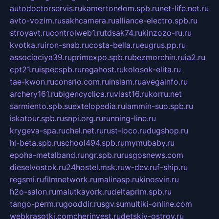
autodoctorservis.ru
kamertondom.spb.ru
net-life.net.ru
avto-vozim.ru
sakhcamera.ru
alliance-electro.spb.ru
stroyavt.ru
controlweb1.ru
tdsak74.ru
kinzozo-ru.ru
kvotka.ru
iron-snab.ru
costa-bella.ru
eugrus.pp.ru
associaciya39.ru
primexpo.spb.ru
bezmorchin.ru
ia2.ru
cpt21.ru
ispecspb.ru
regahost.ru
kolosok-elita.ru
tae-kwon.ru
consrio.com.ru
insiam.ru
avegainfo.ru
archery161.ru
bigencyclica.ru
vlast16.ru
korru.net
sarmiento.spb.su
extelopedia.ru
lammin-suo.spb.ru
iskatour.spb.ru
snpi.org.ru
running-line.ru
krygeva-spa.ru
chel.net.ru
rust-loco.ru
dugshop.ru
hl-beta.spb.ru
school494.spb.ru
mymubaby.ru
epoha-metalband.ru
ngr.spb.ru
rusgosnews.com
dieselvostok.ru
24hostel.msk.ru
w-dev.ru
f-ship.ru
regsmi.ru
filmnetwork.ru
malinasp.ru
kinosvin.ru
h2o-salon.ru
malutkayork.ru
deltaprim.spb.ru
tango-perm.ru
gooddir.ru
sgv.su
multiki-online.com
webkrasotki.com
cherinvest.ru
detskiy-ostrov.ru