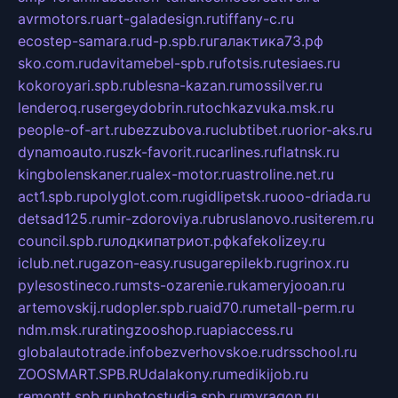
avrmotors.ru
art-galadesign.ru
tiffany-c.ru
ecostep-samara.ru
d-p.spb.ru
галактика73.рф
sko.com.ru
davitamebel-spb.ru
fotsis.ru
tesiaes.ru
kokoroyari.spb.ru
blesna-kazan.ru
mossilver.ru
lenderoq.ru
sergeydobrin.ru
tochkazvuka.msk.ru
people-of-art.ru
bezzubova.ru
clubtibet.ru
orior-aks.ru
dynamoauto.ru
szk-favorit.ru
carlines.ru
flatnsk.ru
kingbolenskaner.ru
alex-motor.ru
astroline.net.ru
act1.spb.ru
polyglot.com.ru
gidlipetsk.ru
ooo-driada.ru
detsad125.ru
mir-zdoroviya.ru
bruslanovo.ru
siterem.ru
council.spb.ru
лодкипатриот.рф
kafekolizey.ru
iclub.net.ru
gazon-easy.ru
sugarepilekb.ru
grinox.ru
pylesostineco.ru
msts-ozarenie.ru
kameryjooan.ru
artemovskij.ru
dopler.spb.ru
aid70.ru
metall-perm.ru
ndm.msk.ru
ratingzooshop.ru
apiaccess.ru
globalautotrade.info
bezverhovskoe.ru
drsschool.ru
ZOOSMART.SPB.RU
dalakony.ru
medikijob.ru
remontt.spb.ru
photostudia.spb.ru
myragon.ru