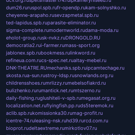
dum26.ru
ruspol.spb.ru
fr-opendp.ru
kam-solnyshko.ru
cheyenne-arapaho.ru
sevzapmetal.spb.ru
ted-lapidus.spb.ru
parasite-eliminator.ru
sigma-complete.ru
modernworld.ru
dama-moda.ru
eholot-group.ru
sk-nvkz.ru
DRONGOLD.RU
democratia2.ru
i-farmer.ru
mass-sport.org
jablonex.spb.ru
bookmess.ru
linkword.ru
refineua.com.ru
cs-spec.net.ru
altay-mebel.ru
DNK-THEATRE.RU
mechaniks.spb.ru
ipcamtechage.ru
skosta.ru
a-sun.ru
stroy-ldsp.ru
snowlands.org.ru
childrensshoes.ru
mrlizzy.ru
mebelsofiakrd.ru
bulizhenko.ru
rumantick.net.ru
mtszerno.ru
daily-fishing.ru
glushiteli-v-spb.ru
megasat.org.ru
localization.net.ru
flyingfish.pp.ru
ds5teremok.ru
aclib.spb.ru
komissionka30.ru
mag-profit.ru
icentre-74.ru
leasing-nsk.ru
hd39.ru
rcd.com.ru
bioprot.ru
deltaextreme.ru
mirkotlov07.ru