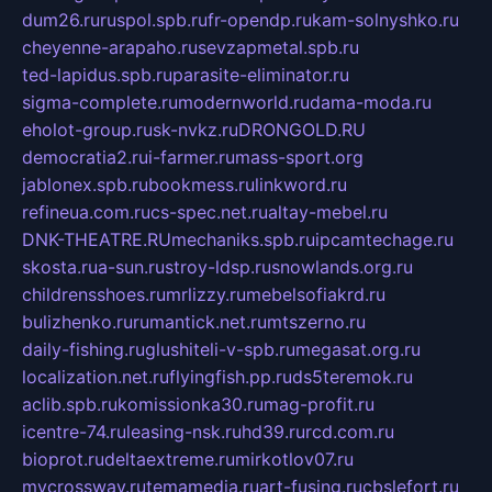
dum26.ru
ruspol.spb.ru
fr-opendp.ru
kam-solnyshko.ru
cheyenne-arapaho.ru
sevzapmetal.spb.ru
ted-lapidus.spb.ru
parasite-eliminator.ru
sigma-complete.ru
modernworld.ru
dama-moda.ru
eholot-group.ru
sk-nvkz.ru
DRONGOLD.RU
democratia2.ru
i-farmer.ru
mass-sport.org
jablonex.spb.ru
bookmess.ru
linkword.ru
refineua.com.ru
cs-spec.net.ru
altay-mebel.ru
DNK-THEATRE.RU
mechaniks.spb.ru
ipcamtechage.ru
skosta.ru
a-sun.ru
stroy-ldsp.ru
snowlands.org.ru
childrensshoes.ru
mrlizzy.ru
mebelsofiakrd.ru
bulizhenko.ru
rumantick.net.ru
mtszerno.ru
daily-fishing.ru
glushiteli-v-spb.ru
megasat.org.ru
localization.net.ru
flyingfish.pp.ru
ds5teremok.ru
aclib.spb.ru
komissionka30.ru
mag-profit.ru
icentre-74.ru
leasing-nsk.ru
hd39.ru
rcd.com.ru
bioprot.ru
deltaextreme.ru
mirkotlov07.ru
mycrossway.ru
temamedia.ru
art-fusing.ru
cbslefort.ru