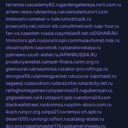
terramia.ru
academy62.ru
gardengallereya.ru
rti.com.ru
artem-news.ru
biserinca.ru
krasnodarkurort.com
imshowtv.ru
mebel-v-tule.ru
mobtopik.ru
pcsecurity.net.ru
tool-sib.ru
multimetrunit.ru
sp-tour.ru
fan-cs.ru
santeh-russia.ru
symbian9.net.ru
DSHAIR.RU
tmmotors.spb.ru
xjocuricopii.com
musavtomat.msk.ru
obustrojdom.ru
sovetcik.ru
ybaranovskaya.ru
ppknews.ru
cult-alshei.ru
JAPANRUSSIA.RU
proekciyamebel.ru
imper-finans.ru
rim.org.ru
glamourai.ru
brassminus.ru
zabor-pro.ru
ftn.pp.ru
dorogoe58.ru
laimengpacker.ru
kuzova-zapchasti.ru
sageerp.ru
taxodrom.ru
dsrazvitie.ru
hardcity.net.ru
ratinghomegames.ru
topservice25.ru
gubernyan.ru
gtglasslined.ru
ii4.ru
tssport.spb.ru
andorra24.com
blackwallstreet.ru
oboimos.ru
optim-doors.com.ru
ikuch.ru
nycr.org.ru
npa21.ru
vremya-ch.spb.ru
desert000.ru
ivtorgi.ru
ifiori.ru
catalog-statei.ru
dcv.org.ru
spetsmaster174.ru
ipkameryhiseeu.ru