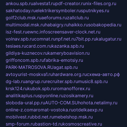
ankou.spb.ru
alvesta1.ru
pdf-creator.ru
nix-files.org.ru
sakhatoday.ru
elektrikersymboler.ru
sputnikyes.ru
golf2club.msk.ru
aeforums.ru
zallclub.ru
multimodal.msk.ru
habaigry.ru
haikko.ru
sobakopedia.ru
isz-fest.ru
ewnc.info
screensaver-clock.net.ru
volnav.spb.ru
comnat.ru
npf.net.ru
7bit.pp.ru
kalugatur.ru
tesiaes.ru
card.com.ru
kazanka.spb.ru
gildiya-kuznecov.ru
kameryboavision.ru
griffoncom.spb.ru
fabrika-emotsiy.ru
PARK-MATROSOVA.RU
agat.spb.ru
avtoyurist-moskva1.ru
hardware.org.ru
схема-авто.рф
dg-lab.ru
angrup.ru
recruiter.spb.ru
music8.spb.ru
krsk124.ru
kubok.spb.ru
romanofforex.ru
analitikaplus.ru
spyonline.ru
zosikamery.ru
sloboda-ural.pp.ru
AUTO-COM.SU
hohota.net
alimy.ru
online-z.com
aromat-vostoka.ru
otdelkaexp.ru
mobilvest.ru
bbd.net.ru
mebelshop.msk.ru
smp-forum.ru
bastion-td.ru
kosmoscreative.ru