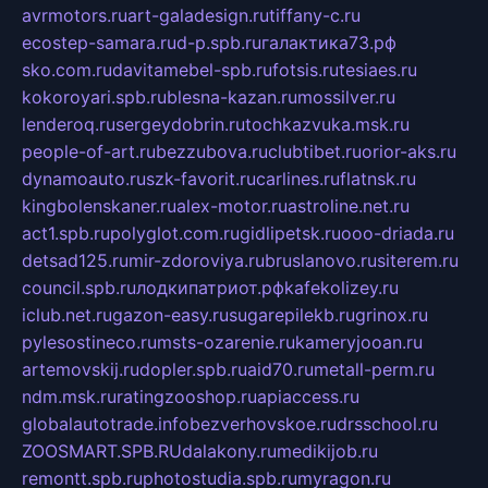
avrmotors.ru
art-galadesign.ru
tiffany-c.ru
ecostep-samara.ru
d-p.spb.ru
галактика73.рф
sko.com.ru
davitamebel-spb.ru
fotsis.ru
tesiaes.ru
kokoroyari.spb.ru
blesna-kazan.ru
mossilver.ru
lenderoq.ru
sergeydobrin.ru
tochkazvuka.msk.ru
people-of-art.ru
bezzubova.ru
clubtibet.ru
orior-aks.ru
dynamoauto.ru
szk-favorit.ru
carlines.ru
flatnsk.ru
kingbolenskaner.ru
alex-motor.ru
astroline.net.ru
act1.spb.ru
polyglot.com.ru
gidlipetsk.ru
ooo-driada.ru
detsad125.ru
mir-zdoroviya.ru
bruslanovo.ru
siterem.ru
council.spb.ru
лодкипатриот.рф
kafekolizey.ru
iclub.net.ru
gazon-easy.ru
sugarepilekb.ru
grinox.ru
pylesostineco.ru
msts-ozarenie.ru
kameryjooan.ru
artemovskij.ru
dopler.spb.ru
aid70.ru
metall-perm.ru
ndm.msk.ru
ratingzooshop.ru
apiaccess.ru
globalautotrade.info
bezverhovskoe.ru
drsschool.ru
ZOOSMART.SPB.RU
dalakony.ru
medikijob.ru
remontt.spb.ru
photostudia.spb.ru
myragon.ru