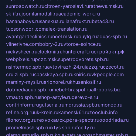
sunroadwatch.ru
citroen-yaroslavl.ru
ratnews.msk.ru
sk-if.ru
joomlamoduli.ru
academic-work.ru
bananaboys.ru
sanekua.ru
lianafrukt.ru
beta43.ru
tucsonwoori.com
alex-translation.ru
avantgardeclinics.ru
noel.msk.ru
buylq.ru
aquas-spb.ru
vilnerivne.com
bobry-2.ru
vtoroe-solnce.ru
nickysheen.ru
clockmir.ru
huntercraft.ru
стройокт.рф
webpixels.ru
pczz.msk.su
petrodvorets.spb.ru
nsintermed.spb.ru
avtovirazh-24.ru
jazzq.ru
czecot.ru
cruizi.spb.ru
spasskaya.spb.ru
kniris.ru
vkpeople.com
maminy-mysli.ru
arionorel.ru
khuseniosif.ru
dotmediacup.spb.ru
mebel-tiraspol.ru
all-books.biz
vmauto.spb.ru
shop-astyle.ru
derevo-s.ru
contrinform.ru
gutserial.ru
mdrussia.spb.ru
monod.ru
refine.org.ru
uk-krein.ru
kamensk61.ru
zooclub.info
filonov.org.ru
технокамск.рф
ra-spectr.ru
ooodriada.ru
promelmash.spb.ru
ixtys.spb.ru
fccity.ru
glamourstudio.spb.ru
kola-nature.org
spbmaster.spb.ru