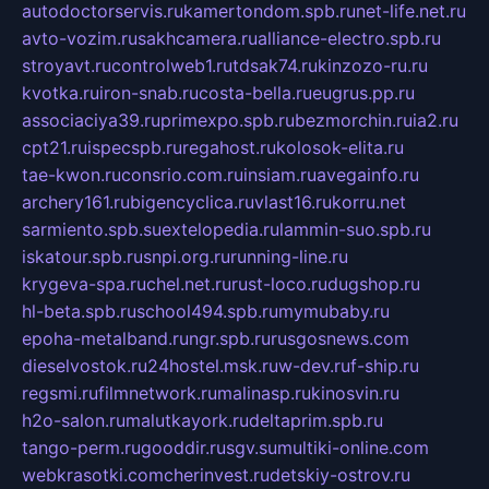
autodoctorservis.ru
kamertondom.spb.ru
net-life.net.ru
avto-vozim.ru
sakhcamera.ru
alliance-electro.spb.ru
stroyavt.ru
controlweb1.ru
tdsak74.ru
kinzozo-ru.ru
kvotka.ru
iron-snab.ru
costa-bella.ru
eugrus.pp.ru
associaciya39.ru
primexpo.spb.ru
bezmorchin.ru
ia2.ru
cpt21.ru
ispecspb.ru
regahost.ru
kolosok-elita.ru
tae-kwon.ru
consrio.com.ru
insiam.ru
avegainfo.ru
archery161.ru
bigencyclica.ru
vlast16.ru
korru.net
sarmiento.spb.su
extelopedia.ru
lammin-suo.spb.ru
iskatour.spb.ru
snpi.org.ru
running-line.ru
krygeva-spa.ru
chel.net.ru
rust-loco.ru
dugshop.ru
hl-beta.spb.ru
school494.spb.ru
mymubaby.ru
epoha-metalband.ru
ngr.spb.ru
rusgosnews.com
dieselvostok.ru
24hostel.msk.ru
w-dev.ru
f-ship.ru
regsmi.ru
filmnetwork.ru
malinasp.ru
kinosvin.ru
h2o-salon.ru
malutkayork.ru
deltaprim.spb.ru
tango-perm.ru
gooddir.ru
sgv.su
multiki-online.com
webkrasotki.com
cherinvest.ru
detskiy-ostrov.ru