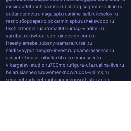
musicoutlet.ru
china.msk.ru
bulldog.su
grimm-online.ru
outlander.net.ru
maga.spb.ru
anime-sell.ru
keseloy.ru
газприборсервис.рф
karmin.spb.ru
shekswood.ru
tischlermebel.ru
automall66.ru
mag-vladimir.ru
yardbar.ru
kiwitour.spb.ru
indesign.com.ru
freestylemebel.ru
bany-samara.ru
rsei.ru
naidisvoyput.ru
mgsn-invest.ru
ipkamerasannce.ru
alicante-house.ru
ibelka74.ru
cozyhouse.info
vlkargalev-studio.ru
700mb.ru
figura-ufa.ru
alina-live.ru
belarusiannews.ru
womenknow.ru
dos-vniimk.ru
sega.net.ru
dv.net.ru
phenomenonsofhistory.com
telesputnik.net.ru
wall.pp.ru
pylesosroidmi.ru
gtc-clan.ru
cligs.ru
bibikazap.ru
popova.org.ru
netwhistler.spb.ru
bellvil.ru
bonzon.ru
iss-vladik.ru
defiparis.net.ru
las-gryzas.ru
amku.ru
electednews.spb.ru
feather.org.ru
spar72.ru
tankiigri.ru
dominus.com.ru
ibtree.ru
sanykool.pp.ru
unixlib.org.ru
menatep.spb.ru
gartenterrassen.ru
printeka.ru