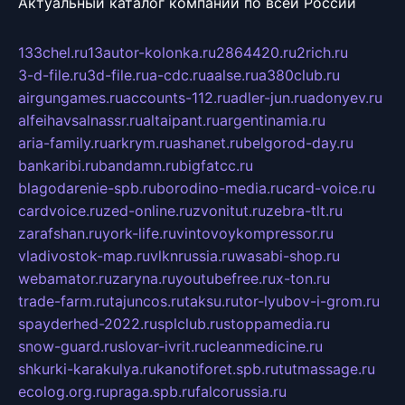
Актуальный каталог компаний по всей России
133chel.ru
13autor-kolonka.ru
2864420.ru
2rich.ru
3-d-file.ru
3d-file.ru
a-cdc.ru
aalse.ru
a380club.ru
airgungames.ru
accounts-112.ru
adler-jun.ru
adonyev.ru
alfeihavsalnassr.ru
altaipant.ru
argentinamia.ru
aria-family.ru
arkrym.ru
ashanet.ru
belgorod-day.ru
bankaribi.ru
bandamn.ru
bigfatcc.ru
blagodarenie-spb.ru
borodino-media.ru
card-voice.ru
cardvoice.ru
zed-online.ru
zvonitut.ru
zebra-tlt.ru
zarafshan.ru
york-life.ru
vintovoykompressor.ru
vladivostok-map.ru
vlknrussia.ru
wasabi-shop.ru
webamator.ru
zaryna.ru
youtubefree.ru
x-ton.ru
trade-farm.ru
tajuncos.ru
taksu.ru
tor-lyubov-i-grom.ru
spayderhed-2022.ru
splclub.ru
stoppamedia.ru
snow-guard.ru
slovar-ivrit.ru
cleanmedicine.ru
shkurki-karakulya.ru
kanotiforet.spb.ru
tutmassage.ru
ecolog.org.ru
praga.spb.ru
falcorussia.ru