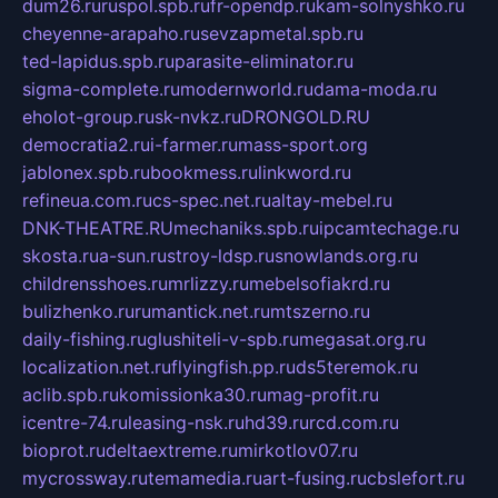
dum26.ru
ruspol.spb.ru
fr-opendp.ru
kam-solnyshko.ru
cheyenne-arapaho.ru
sevzapmetal.spb.ru
ted-lapidus.spb.ru
parasite-eliminator.ru
sigma-complete.ru
modernworld.ru
dama-moda.ru
eholot-group.ru
sk-nvkz.ru
DRONGOLD.RU
democratia2.ru
i-farmer.ru
mass-sport.org
jablonex.spb.ru
bookmess.ru
linkword.ru
refineua.com.ru
cs-spec.net.ru
altay-mebel.ru
DNK-THEATRE.RU
mechaniks.spb.ru
ipcamtechage.ru
skosta.ru
a-sun.ru
stroy-ldsp.ru
snowlands.org.ru
childrensshoes.ru
mrlizzy.ru
mebelsofiakrd.ru
bulizhenko.ru
rumantick.net.ru
mtszerno.ru
daily-fishing.ru
glushiteli-v-spb.ru
megasat.org.ru
localization.net.ru
flyingfish.pp.ru
ds5teremok.ru
aclib.spb.ru
komissionka30.ru
mag-profit.ru
icentre-74.ru
leasing-nsk.ru
hd39.ru
rcd.com.ru
bioprot.ru
deltaextreme.ru
mirkotlov07.ru
mycrossway.ru
temamedia.ru
art-fusing.ru
cbslefort.ru