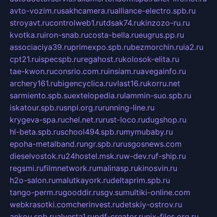
avto-vozim.ru
sakhcamera.ru
alliance-electro.spb.ru
stroyavt.ru
controlweb1.ru
tdsak74.ru
kinzozo-ru.ru
kvotka.ru
iron-snab.ru
costa-bella.ru
eugrus.pp.ru
associaciya39.ru
primexpo.spb.ru
bezmorchin.ru
ia2.ru
cpt21.ru
ispecspb.ru
regahost.ru
kolosok-elita.ru
tae-kwon.ru
consrio.com.ru
insiam.ru
avegainfo.ru
archery161.ru
bigencyclica.ru
vlast16.ru
korru.net
sarmiento.spb.su
extelopedia.ru
lammin-suo.spb.ru
iskatour.spb.ru
snpi.org.ru
running-line.ru
krygeva-spa.ru
chel.net.ru
rust-loco.ru
dugshop.ru
hl-beta.spb.ru
school494.spb.ru
mymubaby.ru
epoha-metalband.ru
ngr.spb.ru
rusgosnews.com
dieselvostok.ru
24hostel.msk.ru
w-dev.ru
f-ship.ru
regsmi.ru
filmnetwork.ru
malinasp.ru
kinosvin.ru
h2o-salon.ru
malutkayork.ru
deltaprim.spb.ru
tango-perm.ru
gooddir.ru
sgv.su
multiki-online.com
webkrasotki.com
cherinvest.ru
detskiy-ostrov.ru
ankou.spb.ru
alvesta1.ru
pdf-creator.ru
nix-files.org.ru