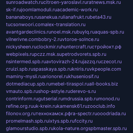
sunroadwatch.ru
citroen-yaroslavl.ru
ratnews.msk.ru
sk-if.ru
joomlamoduli.ru
academic-work.ru
bananaboys.ru
sanekua.ru
lianafrukt.ru
beta43.ru
tucsonwoori.com
alex-translation.ru
avantgardeclinics.ru
noel.msk.ru
buylq.ru
aquas-spb.ru
vilnerivne.com
bobry-2.ru
vtoroe-solnce.ru
nickysheen.ru
clockmir.ru
huntercraft.ru
стройокт.рф
webpixels.ru
pczz.msk.su
petrodvorets.spb.ru
nsintermed.spb.ru
avtovirazh-24.ru
jazzq.ru
czecot.ru
cruizi.spb.ru
spasskaya.spb.ru
kniris.ru
vkpeople.com
maminy-mysli.ru
arionorel.ru
khuseniosif.ru
dotmediacup.spb.ru
mebel-tiraspol.ru
all-books.biz
vmauto.spb.ru
shop-astyle.ru
derevo-s.ru
contrinform.ru
gutserial.ru
mdrussia.spb.ru
monod.ru
refine.org.ru
uk-krein.ru
kamensk61.ru
zooclub.info
filonov.org.ru
технокамск.рф
ra-spectr.ru
ooodriada.ru
promelmash.spb.ru
ixtys.spb.ru
fccity.ru
glamourstudio.spb.ru
kola-nature.org
spbmaster.spb.ru