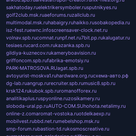
sakhatoday.ru
elektrikersymboler.ru
sputnikyes.ru
golf2club.msk.ru
aeforums.ru
zallclub.ru
multimodal.msk.ru
habaigry.ru
haikko.ru
sobakopedia.ru
isz-fest.ru
ewnc.info
screensaver-clock.net.ru
volnav.spb.ru
comnat.ru
npf.net.ru
7bit.pp.ru
kalugatur.ru
tesiaes.ru
card.com.ru
kazanka.spb.ru
gildiya-kuznecov.ru
kameryboavision.ru
griffoncom.spb.ru
fabrika-emotsiy.ru
PARK-MATROSOVA.RU
agat.spb.ru
avtoyurist-moskva1.ru
hardware.org.ru
схема-авто.рф
dg-lab.ru
angrup.ru
recruiter.spb.ru
music8.spb.ru
krsk124.ru
kubok.spb.ru
romanofforex.ru
analitikaplus.ru
spyonline.ru
zosikamery.ru
sloboda-ural.pp.ru
AUTO-COM.SU
hohota.net
alimy.ru
online-z.com
aromat-vostoka.ru
otdelkaexp.ru
mobilvest.ru
bbd.net.ru
mebelshop.msk.ru
smp-forum.ru
bastion-td.ru
kosmoscreative.ru