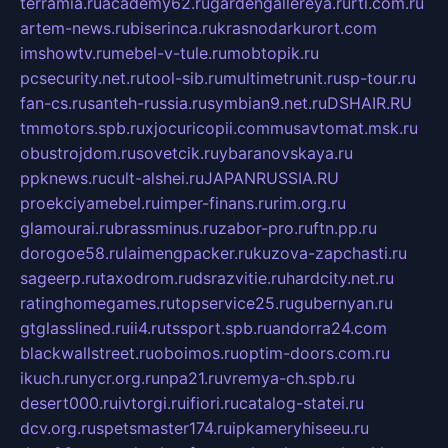
terramia.ru
academy62.ru
gardengallereya.ru
rti.com.ru
artem-news.ru
biserinca.ru
krasnodarkurort.com
imshowtv.ru
mebel-v-tule.ru
mobtopik.ru
pcsecurity.net.ru
tool-sib.ru
multimetrunit.ru
sp-tour.ru
fan-cs.ru
santeh-russia.ru
symbian9.net.ru
DSHAIR.RU
tmmotors.spb.ru
xjocuricopii.com
musavtomat.msk.ru
obustrojdom.ru
sovetcik.ru
ybaranovskaya.ru
ppknews.ru
cult-alshei.ru
JAPANRUSSIA.RU
proekciyamebel.ru
imper-finans.ru
rim.org.ru
glamourai.ru
brassminus.ru
zabor-pro.ru
ftn.pp.ru
dorogoe58.ru
laimengpacker.ru
kuzova-zapchasti.ru
sageerp.ru
taxodrom.ru
dsrazvitie.ru
hardcity.net.ru
ratinghomegames.ru
topservice25.ru
gubernyan.ru
gtglasslined.ru
ii4.ru
tssport.spb.ru
andorra24.com
blackwallstreet.ru
oboimos.ru
optim-doors.com.ru
ikuch.ru
nycr.org.ru
npa21.ru
vremya-ch.spb.ru
desert000.ru
ivtorgi.ru
ifiori.ru
catalog-statei.ru
dcv.org.ru
spetsmaster174.ru
ipkameryhiseeu.ru