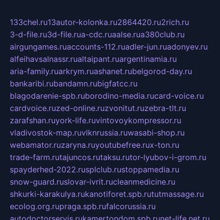
133chel.ru
13autor-kolonka.ru
2864420.ru
2rich.ru
3-d-file.ru
3d-file.ru
a-cdc.ru
aalse.ru
a380club.ru
airgungames.ru
accounts-112.ru
adler-jun.ru
adonyev.ru
alfeihavsalnassr.ru
altaipant.ru
argentinamia.ru
aria-family.ru
arkrym.ru
ashanet.ru
belgorod-day.ru
bankaribi.ru
bandamn.ru
bigfatcc.ru
blagodarenie-spb.ru
borodino-media.ru
card-voice.ru
cardvoice.ru
zed-online.ru
zvonitut.ru
zebra-tlt.ru
zarafshan.ru
york-life.ru
vintovoykompressor.ru
vladivostok-map.ru
vlknrussia.ru
wasabi-shop.ru
webamator.ru
zaryna.ru
youtubefree.ru
x-ton.ru
trade-farm.ru
tajuncos.ru
taksu.ru
tor-lyubov-i-grom.ru
spayderhed-2022.ru
splclub.ru
stoppamedia.ru
snow-guard.ru
slovar-ivrit.ru
cleanmedicine.ru
shkurki-karakulya.ru
kanotiforet.spb.ru
tutmassage.ru
ecolog.org.ru
praga.spb.ru
falcorussia.ru
autodoctorservis.ru
kamertondom.spb.ru
net-life.net.ru