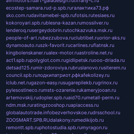
avrmotors.ru
art-galadesign.ru
tiffany-c.ru
ecostep-samara.ru
d-p.spb.ru
галактика73.рф
sko.com.ru
davitamebel-spb.ru
fotsis.ru
tesiaes.ru
kokoroyari.spb.ru
blesna-kazan.ru
mossilver.ru
lenderoq.ru
sergeydobrin.ru
tochkazvuka.msk.ru
people-of-art.ru
bezzubova.ru
clubtibet.ru
orior-aks.ru
dynamoauto.ru
szk-favorit.ru
carlines.ru
flatnsk.ru
kingbolenskaner.ru
alex-motor.ru
astroline.net.ru
act1.spb.ru
polyglot.com.ru
gidlipetsk.ru
ooo-driada.ru
detsad125.ru
mir-zdoroviya.ru
bruslanovo.ru
siterem.ru
council.spb.ru
лодкипатриот.рф
kafekolizey.ru
iclub.net.ru
gazon-easy.ru
sugarepilekb.ru
grinox.ru
pylesostineco.ru
msts-ozarenie.ru
kameryjooan.ru
artemovskij.ru
dopler.spb.ru
aid70.ru
metall-perm.ru
ndm.msk.ru
ratingzooshop.ru
apiaccess.ru
globalautotrade.info
bezverhovskoe.ru
drsschool.ru
ZOOSMART.SPB.RU
dalakony.ru
medikijob.ru
remontt.spb.ru
photostudia.spb.ru
myragon.ru