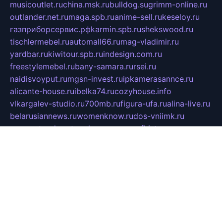
musicoutlet.ru
china.msk.ru
bulldog.su
grimm-online.ru
outlander.net.ru
maga.spb.ru
anime-sell.ru
keseloy.ru
газприборсервис.рф
karmin.spb.ru
shekswood.ru
tischlermebel.ru
automall66.ru
mag-vladimir.ru
yardbar.ru
kiwitour.spb.ru
indesign.com.ru
freestylemebel.ru
bany-samara.ru
rsei.ru
naidisvoyput.ru
mgsn-invest.ru
ipkamerasannce.ru
alicante-house.ru
ibelka74.ru
cozyhouse.info
vlkargalev-studio.ru
700mb.ru
figura-ufa.ru
alina-live.ru
belarusiannews.ru
womenknow.ru
dos-vniimk.ru
sega.net.ru
dv.net.ru
phenomenonsofhistory.com
telesputnik.net.ru
wall.pp.ru
pylesosroidmi.ru
gtc-clan.ru
cligs.ru
bibikazap.ru
popova.org.ru
netwhistler.spb.ru
bellvil.ru
bonzon.ru
iss-vladik.ru
defiparis.net.ru
las-gryzas.ru
amku.ru
electednews.spb.ru
feather.org.ru
spar72.ru
tankiigri.ru
dominus.com.ru
ibtree.ru
sanykool.pp.ru
unixlib.org.ru
menatep.spb.ru
gartenterrassen.ru
printeka.ru