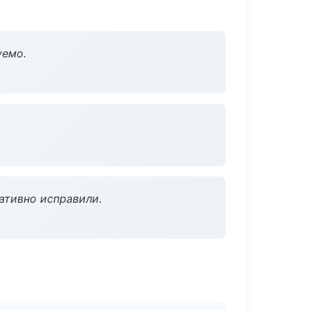
уемо.
ативно исправили.