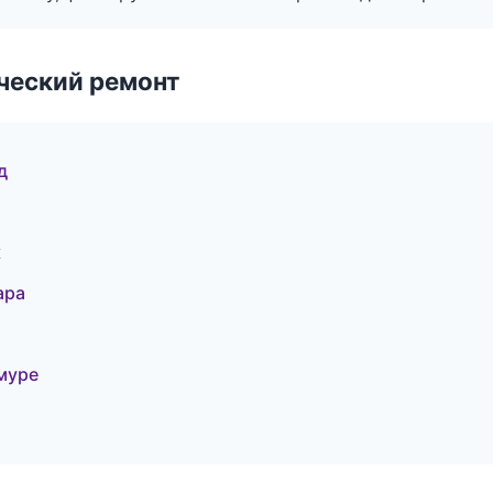
ческий ремонт
д
к
ара
муре