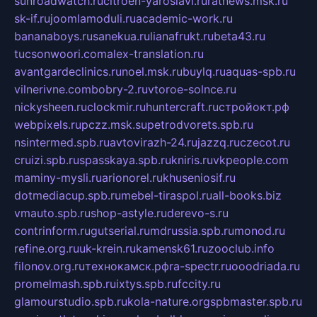
sunroadwatch.ru
citroen-yaroslavl.ru
ratnews.msk.ru
sk-if.ru
joomlamoduli.ru
academic-work.ru
bananaboys.ru
sanekua.ru
lianafrukt.ru
beta43.ru
tucsonwoori.com
alex-translation.ru
avantgardeclinics.ru
noel.msk.ru
buylq.ru
aquas-spb.ru
vilnerivne.com
bobry-2.ru
vtoroe-solnce.ru
nickysheen.ru
clockmir.ru
huntercraft.ru
стройокт.рф
webpixels.ru
pczz.msk.su
petrodvorets.spb.ru
nsintermed.spb.ru
avtovirazh-24.ru
jazzq.ru
czecot.ru
cruizi.spb.ru
spasskaya.spb.ru
kniris.ru
vkpeople.com
maminy-mysli.ru
arionorel.ru
khuseniosif.ru
dotmediacup.spb.ru
mebel-tiraspol.ru
all-books.biz
vmauto.spb.ru
shop-astyle.ru
derevo-s.ru
contrinform.ru
gutserial.ru
mdrussia.spb.ru
monod.ru
refine.org.ru
uk-krein.ru
kamensk61.ru
zooclub.info
filonov.org.ru
технокамск.рф
ra-spectr.ru
ooodriada.ru
promelmash.spb.ru
ixtys.spb.ru
fccity.ru
glamourstudio.spb.ru
kola-nature.org
spbmaster.spb.ru