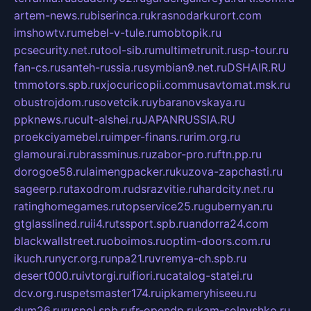
artem-news.ru
biserinca.ru
krasnodarkurort.com
imshowtv.ru
mebel-v-tule.ru
mobtopik.ru
pcsecurity.net.ru
tool-sib.ru
multimetrunit.ru
sp-tour.ru
fan-cs.ru
santeh-russia.ru
symbian9.net.ru
DSHAIR.RU
tmmotors.spb.ru
xjocuricopii.com
musavtomat.msk.ru
obustrojdom.ru
sovetcik.ru
ybaranovskaya.ru
ppknews.ru
cult-alshei.ru
JAPANRUSSIA.RU
proekciyamebel.ru
imper-finans.ru
rim.org.ru
glamourai.ru
brassminus.ru
zabor-pro.ru
ftn.pp.ru
dorogoe58.ru
laimengpacker.ru
kuzova-zapchasti.ru
sageerp.ru
taxodrom.ru
dsrazvitie.ru
hardcity.net.ru
ratinghomegames.ru
topservice25.ru
gubernyan.ru
gtglasslined.ru
ii4.ru
tssport.spb.ru
andorra24.com
blackwallstreet.ru
oboimos.ru
optim-doors.com.ru
ikuch.ru
nycr.org.ru
npa21.ru
vremya-ch.spb.ru
desert000.ru
ivtorgi.ru
ifiori.ru
catalog-statei.ru
dcv.org.ru
spetsmaster174.ru
ipkameryhiseeu.ru
dum26.ru
ruspol.spb.ru
fr-opendp.ru
kam-solnyshko.ru