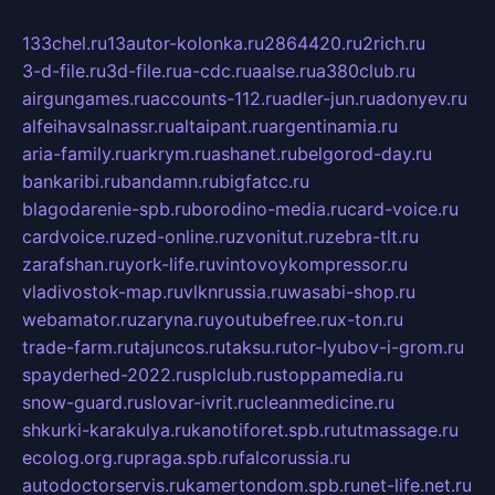
133chel.ru
13autor-kolonka.ru
2864420.ru
2rich.ru
3-d-file.ru
3d-file.ru
a-cdc.ru
aalse.ru
a380club.ru
airgungames.ru
accounts-112.ru
adler-jun.ru
adonyev.ru
alfeihavsalnassr.ru
altaipant.ru
argentinamia.ru
aria-family.ru
arkrym.ru
ashanet.ru
belgorod-day.ru
bankaribi.ru
bandamn.ru
bigfatcc.ru
blagodarenie-spb.ru
borodino-media.ru
card-voice.ru
cardvoice.ru
zed-online.ru
zvonitut.ru
zebra-tlt.ru
zarafshan.ru
york-life.ru
vintovoykompressor.ru
vladivostok-map.ru
vlknrussia.ru
wasabi-shop.ru
webamator.ru
zaryna.ru
youtubefree.ru
x-ton.ru
trade-farm.ru
tajuncos.ru
taksu.ru
tor-lyubov-i-grom.ru
spayderhed-2022.ru
splclub.ru
stoppamedia.ru
snow-guard.ru
slovar-ivrit.ru
cleanmedicine.ru
shkurki-karakulya.ru
kanotiforet.spb.ru
tutmassage.ru
ecolog.org.ru
praga.spb.ru
falcorussia.ru
autodoctorservis.ru
kamertondom.spb.ru
net-life.net.ru