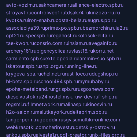
avto-vozim.ru
sakhcamera.ru
alliance-electro.spb.ru
stroyavt.ru
controlweb1.ru
tdsak74.ru
kinzozo-ru.ru
kvotka.ru
iron-snab.ru
costa-bella.ru
eugrus.pp.ru
associaciya39.ru
primexpo.spb.ru
bezmorchin.ru
ia2.ru
cpt21.ru
ispecspb.ru
regahost.ru
kolosok-elita.ru
tae-kwon.ru
consrio.com.ru
insiam.ru
avegainfo.ru
archery161.ru
bigencyclica.ru
vlast16.ru
korru.net
sarmiento.spb.su
extelopedia.ru
lammin-suo.spb.ru
iskatour.spb.ru
snpi.org.ru
running-line.ru
krygeva-spa.ru
chel.net.ru
rust-loco.ru
dugshop.ru
hl-beta.spb.ru
school494.spb.ru
mymubaby.ru
epoha-metalband.ru
ngr.spb.ru
rusgosnews.com
dieselvostok.ru
24hostel.msk.ru
w-dev.ru
f-ship.ru
regsmi.ru
filmnetwork.ru
malinasp.ru
kinosvin.ru
h2o-salon.ru
malutkayork.ru
deltaprim.spb.ru
tango-perm.ru
gooddir.ru
sgv.su
multiki-online.com
webkrasotki.com
cherinvest.ru
detskiy-ostrov.ru
ankou.spb.ru
alvesta1.ru
pdf-creator.ru
nix-files.org.ru