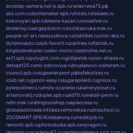
ecostep-samara.ru
d-p.spb.ru
галактика73.рф
sko.com.ru
davitamebel-spb.ru
fotsis.ru
tesiaes.ru
kokoroyari.spb.ru
blesna-kazan.ru
mossilver.ru
lenderoq.ru
sergeydobrin.ru
tochkazvuka.msk.ru
people-of-art.ru
bezzubova.ru
clubtibet.ru
orior-aks.ru
dynamoauto.ru
szk-favorit.ru
carlines.ru
flatnsk.ru
kingbolenskaner.ru
alex-motor.ru
astroline.net.ru
act1.spb.ru
polyglot.com.ru
gidlipetsk.ru
ooo-driada.ru
detsad125.ru
mir-zdoroviya.ru
bruslanovo.ru
siterem.ru
council.spb.ru
лодкипатриот.рф
kafekolizey.ru
iclub.net.ru
gazon-easy.ru
sugarepilekb.ru
grinox.ru
pylesostineco.ru
msts-ozarenie.ru
kameryjooan.ru
artemovskij.ru
dopler.spb.ru
aid70.ru
metall-perm.ru
ndm.msk.ru
ratingzooshop.ru
apiaccess.ru
globalautotrade.info
bezverhovskoe.ru
drsschool.ru
ZOOSMART.SPB.RU
dalakony.ru
medikijob.ru
remontt.spb.ru
photostudia.spb.ru
myragon.ru
terramia.ru
academy62.ru
gardengallereya.ru
rti.com.ru