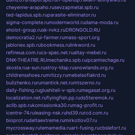
cheyenne-arapaho.ru
sevzapmetal.spb.ru
ted-lapidus.spb.ru
parasite-eliminator.ru
sigma-complete.ru
modernworld.ru
dama-moda.ru
eholot-group.ru
sk-nvkz.ru
DRONGOLD.RU
democratia2.ru
i-farmer.ru
mass-sport.org
jablonex.spb.ru
bookmess.ru
linkword.ru
refineua.com.ru
cs-spec.net.ru
altay-mebel.ru
DNK-THEATRE.RU
mechaniks.spb.ru
ipcamtechage.ru
skosta.ru
a-sun.ru
stroy-ldsp.ru
snowlands.org.ru
childrensshoes.ru
mrlizzy.ru
mebelsofiakrd.ru
bulizhenko.ru
rumantick.net.ru
mtszerno.ru
daily-fishing.ru
glushiteli-v-spb.ru
megasat.org.ru
localization.net.ru
flyingfish.pp.ru
ds5teremok.ru
aclib.spb.ru
komissionka30.ru
mag-profit.ru
icentre-74.ru
leasing-nsk.ru
hd39.ru
rcd.com.ru
bioprot.ru
deltaextreme.ru
mirkotlov07.ru
mycrossway.ru
temamedia.ru
art-fusing.ru
cbslefort.ru