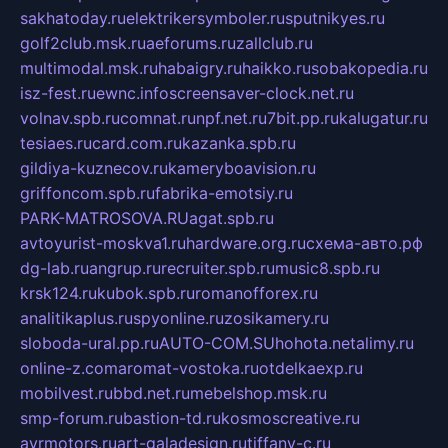
sakhatoday.ru
elektrikersymboler.ru
sputnikyes.ru
golf2club.msk.ru
aeforums.ru
zallclub.ru
multimodal.msk.ru
habaigry.ru
haikko.ru
sobakopedia.ru
isz-fest.ru
ewnc.info
screensaver-clock.net.ru
volnav.spb.ru
comnat.ru
npf.net.ru
7bit.pp.ru
kalugatur.ru
tesiaes.ru
card.com.ru
kazanka.spb.ru
gildiya-kuznecov.ru
kameryboavision.ru
griffoncom.spb.ru
fabrika-emotsiy.ru
PARK-MATROSOVA.RU
agat.spb.ru
avtoyurist-moskva1.ru
hardware.org.ru
схема-авто.рф
dg-lab.ru
angrup.ru
recruiter.spb.ru
music8.spb.ru
krsk124.ru
kubok.spb.ru
romanofforex.ru
analitikaplus.ru
spyonline.ru
zosikamery.ru
sloboda-ural.pp.ru
AUTO-COM.SU
hohota.net
alimy.ru
online-z.com
aromat-vostoka.ru
otdelkaexp.ru
mobilvest.ru
bbd.net.ru
mebelshop.msk.ru
smp-forum.ru
bastion-td.ru
kosmoscreative.ru
avrmotors.ru
art-galadesign.ru
tiffany-c.ru