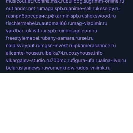
musicoutlet.ru
china.msk.ru
bulldog.su
grimm-online.ru
outlander.net.ru
maga.spb.ru
anime-sell.ru
keseloy.ru
газприборсервис.рф
karmin.spb.ru
shekswood.ru
tischlermebel.ru
automall66.ru
mag-vladimir.ru
yardbar.ru
kiwitour.spb.ru
indesign.com.ru
freestylemebel.ru
bany-samara.ru
rsei.ru
naidisvoyput.ru
mgsn-invest.ru
ipkamerasannce.ru
alicante-house.ru
ibelka74.ru
cozyhouse.info
vlkargalev-studio.ru
700mb.ru
figura-ufa.ru
alina-live.ru
belarusiannews.ru
womenknow.ru
dos-vniimk.ru
sega.net.ru
dv.net.ru
phenomenonsofhistory.com
telesputnik.net.ru
wall.pp.ru
pylesosroidmi.ru
gtc-clan.ru
cligs.ru
bibikazap.ru
popova.org.ru
netwhistler.spb.ru
bellvil.ru
bonzon.ru
iss-vladik.ru
defiparis.net.ru
las-gryzas.ru
amku.ru
electednews.spb.ru
feather.org.ru
spar72.ru
tankiigri.ru
dominus.com.ru
ibtree.ru
sanykool.pp.ru
unixlib.org.ru
menatep.spb.ru
gartenterrassen.ru
printeka.ru