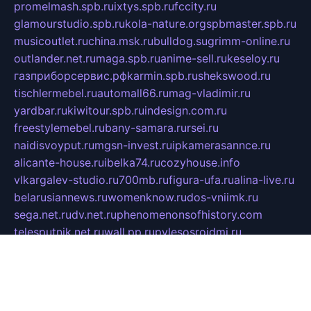
promelmash.spb.ru
ixtys.spb.ru
fccity.ru
glamourstudio.spb.ru
kola-nature.org
spbmaster.spb.ru
musicoutlet.ru
china.msk.ru
bulldog.su
grimm-online.ru
outlander.net.ru
maga.spb.ru
anime-sell.ru
keseloy.ru
газприборсервис.рф
karmin.spb.ru
shekswood.ru
tischlermebel.ru
automall66.ru
mag-vladimir.ru
yardbar.ru
kiwitour.spb.ru
indesign.com.ru
freestylemebel.ru
bany-samara.ru
rsei.ru
naidisvoyput.ru
mgsn-invest.ru
ipkamerasannce.ru
alicante-house.ru
ibelka74.ru
cozyhouse.info
vlkargalev-studio.ru
700mb.ru
figura-ufa.ru
alina-live.ru
belarusiannews.ru
womenknow.ru
dos-vniimk.ru
sega.net.ru
dv.net.ru
phenomenonsofhistory.com
telesputnik.net.ru
wall.pp.ru
pylesosroidmi.ru
gtc-clan.ru
cligs.ru
bibikazap.ru
popova.org.ru
netwhistler.spb.ru
bellvil.ru
bonzon.ru
iss-vladik.ru
defiparis.net.ru
las-gryzas.ru
amku.ru
electednews.spb.ru
feather.org.ru
spar72.ru
tankiigri.ru