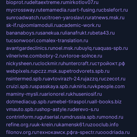
bioprot.ru
deltaextreme.ru
mirkotlov07.ru
mycrossway.ru
temamedia.ru
art-fusing.ru
cbslefort.ru
sunroadwatch.ru
citroen-yaroslavl.ru
ratnews.msk.ru
sk-if.ru
joomlamoduli.ru
academic-work.ru
bananaboys.ru
sanekua.ru
lianafrukt.ru
beta43.ru
tucsonwoori.com
alex-translation.ru
avantgardeclinics.ru
noel.msk.ru
buylq.ru
aquas-spb.ru
vilnerivne.com
bobry-2.ru
vtoroe-solnce.ru
nickysheen.ru
clockmir.ru
huntercraft.ru
стройокт.рф
webpixels.ru
pczz.msk.su
petrodvorets.spb.ru
nsintermed.spb.ru
avtovirazh-24.ru
jazzq.ru
czecot.ru
cruizi.spb.ru
spasskaya.spb.ru
kniris.ru
vkpeople.com
maminy-mysli.ru
arionorel.ru
khuseniosif.ru
dotmediacup.spb.ru
mebel-tiraspol.ru
all-books.biz
vmauto.spb.ru
shop-astyle.ru
derevo-s.ru
contrinform.ru
gutserial.ru
mdrussia.spb.ru
monod.ru
refine.org.ru
uk-krein.ru
kamensk61.ru
zooclub.info
filonov.org.ru
технокамск.рф
ra-spectr.ru
ooodriada.ru