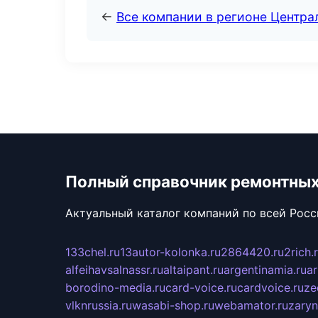
←
Все компании в регионе Центр
Полный справочник ремонтных
Актуальный каталог компаний по всей Рос
133chel.ru
13autor-kolonka.ru
2864420.ru
2rich.
alfeihavsalnassr.ru
altaipant.ru
argentinamia.ru
ar
borodino-media.ru
card-voice.ru
cardvoice.ru
ze
vlknrussia.ru
wasabi-shop.ru
webamator.ru
zaryn