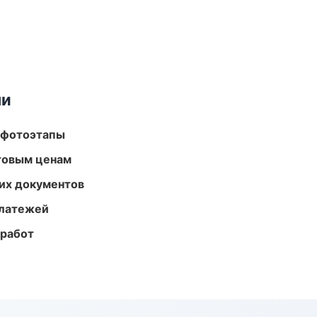
ми
 фотоэтапы
птовым ценам
их документов
платежей
 работ