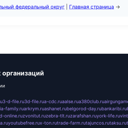
альный федеральный округ
|
Главная страница
→
 организаций
сии
ru
3-d-file.ru
3d-file.ru
a-cdc.ru
aalse.ru
a380club.ru
airgungame
ia-family.ru
arkrym.ru
ashanet.ru
belgorod-day.ru
bankaribi.ru
d-online.ru
zvonitut.ru
zebra-tlt.ru
zarafshan.ru
york-life.ru
vin
a.ru
youtubefree.ru
x-ton.ru
trade-farm.ru
tajuncos.ru
taksu.ru