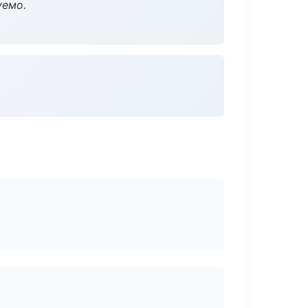
уемо.