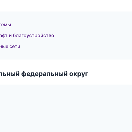
темы
афт и благоустройство
ные сети
альный федеральный округ