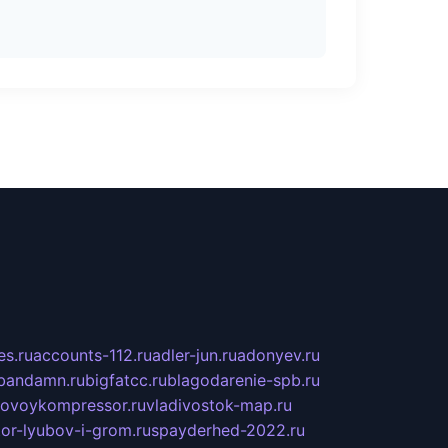
s.ru
accounts-112.ru
adler-jun.ru
adonyev.ru
bandamn.ru
bigfatcc.ru
blagodarenie-spb.ru
tovoykompressor.ru
vladivostok-map.ru
tor-lyubov-i-grom.ru
spayderhed-2022.ru