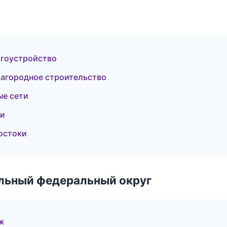
агоустройство
агородное строительство
ые сети
ти
остоки
альный федеральный округ
ж