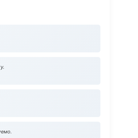
у.
уемо.