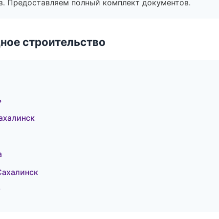
в. Предоставляем полный комплект документов.
ное строительство
ь
ахалинск
а
Сахалинск
у