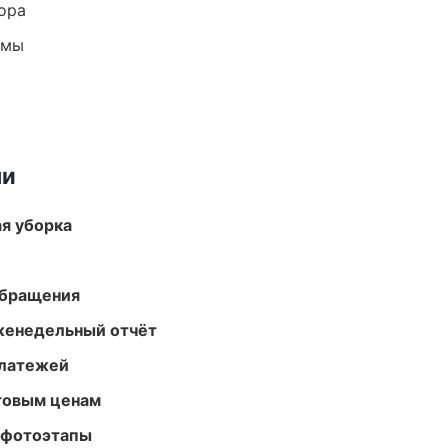
ора
емы
ми
ая уборка
обращения
женедельный отчёт
платежей
птовым ценам
 фотоэтапы